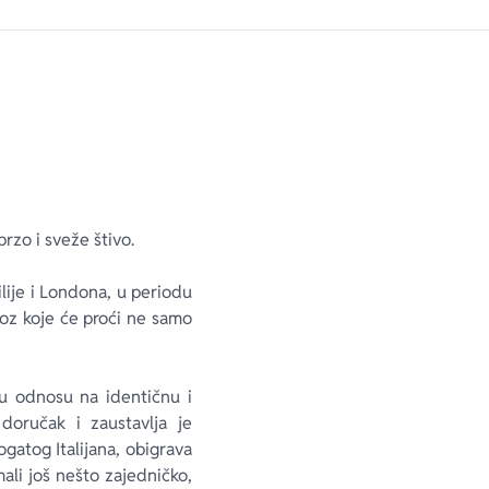
brzo i sveže štivo.
lije i Londona, u periodu
roz koje će proći ne samo
e u odnosu na identičnu i
doručak i zaustavlja je
gatog Italijana, obigrava
ali još nešto zajedničko,