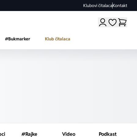
Klubovi čitalaca
Kontakt
Moji omiljeni a
#Bukmarker
Klub čitalaca
pci
#Rajke
Video
Podkast