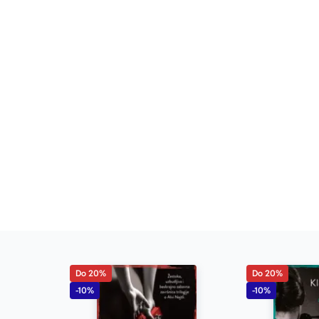
Do 20%
Do 20%
-10%
-10%