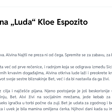
na „Luda“ Kloe Espozito
a. Alvina Najtli ne preza ni od čega. Spremite se za zabavu, za 
ta već od prve rečenice, i radnjom koja se odigrava između Sici
nih krvavim događajima, Alvina otkriva lude laži i preokrete k
ot svoje sestre bliznakinje Bet, već i da bi nastavila da ga živi.
ez cilja i najčešće pijana. Njeno postojanje je još beskorisnij
kinju, Bet. Alvi živi na socijalnim mrežama, jede kebab za 
ks igračka u torbi počne da zuji. Bet je udata za zgodnog i bo
 i uvek je bila mamina omiljena ćerka. Njihovi dani kada su im