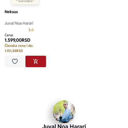
Neksus
Juval Noa Harari
Prosecna ocena je 5.0 od 5
5.0
Cena:
1.599,00
RSD
Članska cena i do:
1.151,28
RSD
Dodaj u omiljene
DODAJ U KORPU
Juval Noa Harari