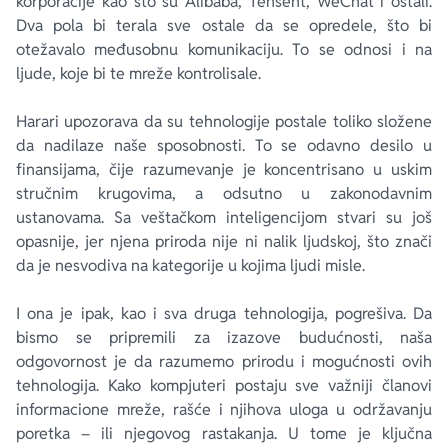
korporacije kao što su Alibaba, Tensent, WeChat i ostali.
Dva pola bi terala sve ostale da se opredele, što bi
otežavalo međusobnu komunikaciju. To se odnosi i na
ljude, koje bi te mreže kontrolisale.
Harari upozorava da su tehnologije postale toliko složene
da nadilaze naše sposobnosti. To se odavno desilo u
finansijama, čije razumevanje je koncentrisano u uskim
stručnim krugovima, a odsutno u zakonodavnim
ustanovama. Sa veštačkom inteligencijom stvari su još
opasnije, jer njena priroda nije ni nalik ljudskoj, što znači
da je nesvodiva na kategorije u kojima ljudi misle.
I ona je ipak, kao i sva druga tehnologija, pogrešiva. Da
bismo se pripremili za izazove budućnosti, naša
odgovornost je da razumemo prirodu i mogućnosti ovih
tehnologija. Kako kompjuteri postaju sve važniji članovi
informacione mreže, rašće i njihova uloga u održavanju
poretka – ili njegovog rastakanja. U tome je ključna