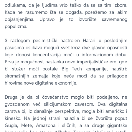
odlukama, da je ljudima vrlo teško da se sa tim izbore.
Kada ne razumemo šta se događa, posežemo za lakim
objašnjenjima. Upravo je to izvorište savremenog
populizma.
S razlogom pesimistički nastrojen Harari u poslednjim
pasusima oslikava mogući svet kroz dve glavne opasnosti
koje donosi koncentracija moći u informacionom dobu.
Prva je mogućnost nastanka nove imperijalističke ere, gde
bi stožer moći postale
Big Tech
kompanije, nauštrb
siromašnijih zemalja koje neće moći da se prilagode
hirovima nove digitalne ekonomije.
Druga je da bi čovečanstvo moglo biti podeljeno, ne
gvozdenom već
silicijumskom zavesom
. Dva digitalna
carstva bi, iz današnje perspektive, mogla biti američko i
kinesko. Na jednoj strani nalazila bi se čvorišta poput
Gugla, Mete, Amazona i sličnih, a sa druge gigantske