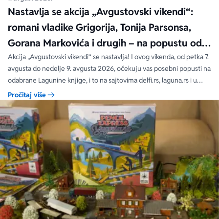
Nastavlja se akcija „Avgustovski vikendi“:
romani vladike Grigorija, Tonija Parsonsa,
Gorana Markovića i drugih – na popustu od
čak 40, 50 i 60%
Akcija „Avgustovski vikendi“ se nastavlja! I ovog vikenda, od petka 7.
avgusta do nedelje 9. avgusta 2026, očekuju vas posebni popusti na
odabrane Lagunine knjige, i to na sajtovima delfi.rs, laguna.rs i u
svim Delfi knjižarama.
Pročitaj više