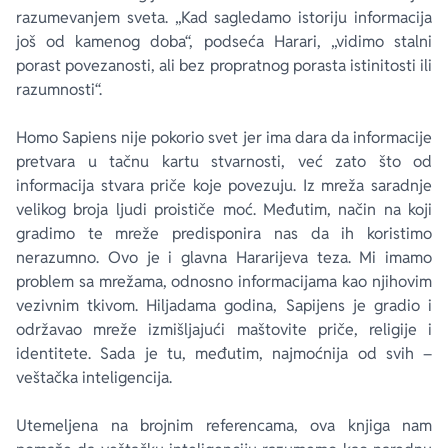
razumevanjem sveta. „Kad sagledamo istoriju informacija
još od kamenog doba“, podseća Harari, „vidimo stalni
porast povezanosti, ali bez propratnog porasta istinitosti ili
razumnosti“.
Homo Sapiens
nije pokorio svet jer ima dara da informacije
pretvara u tačnu kartu stvarnosti, već zato što od
informacija stvara
priče
koje povezuju. Iz mreža saradnje
velikog broja ljudi proističe moć. Međutim, način na koji
gradimo te mreže predisponira nas da ih koristimo
nerazumno. Ovo je i glavna Hararijeva teza. Mi imamo
problem sa mrežama, odnosno informacijama kao njihovim
vezivnim tkivom. Hiljadama godina, Sapijens je gradio i
održavao mreže izmišljajući maštovite priče, religije i
identitete. Sada je tu, međutim, najmoćnija od svih –
veštačka inteligencija.
Utemeljena na brojnim referencama, ova knjiga nam