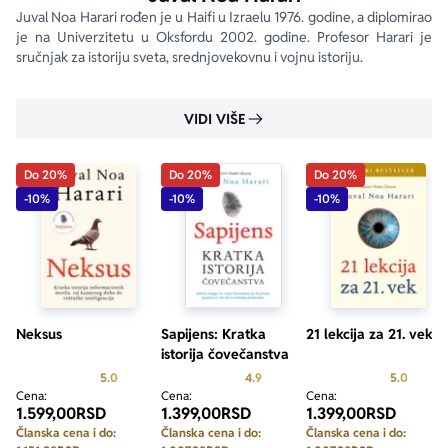
Juval Noa Harari rođen je u Haifi u Izraelu 1976. godine, a diplomirao 
je na Univerzitetu u Oksfordu 2002. godine. Profesor Harari je 
sručnjak za istoriju sveta, srednjovekovnu i vojnu istoriju.
VIDI VIŠE
Do 20%
Do 20%
Do 20%
-10%
-10%
-10%
Neksus
Sapijens: Kratka
21 lekcija za 21. vek
istorija čovečanstva
Prosecna ocena je 5.0 od 5
Prosecna ocena je 4.9 od 5
Prosecn
5.0
4.9
5.0
Cena:
Cena:
Cena:
1.599,00
RSD
1.399,00
RSD
1.399,00
RSD
Članska cena i do:
Članska cena i do:
Članska cena i do: