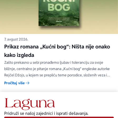
7. avgust 2026.
Prikaz romana „Kućni bog“: Ništa nije onako
kako izgleda
Zašto prekasno u sebi pronađemo ljubav i toleranciju za svoje
bližnje, centralno je pitanje romana „Kućni bog“ engleske autorke
Rejčel Džojs, u kojem se prepliću teme porodice, složenih veza i
umetnosti.
Pročitaj više
Pridruži se našoj zajednici i isprati dešavanja.