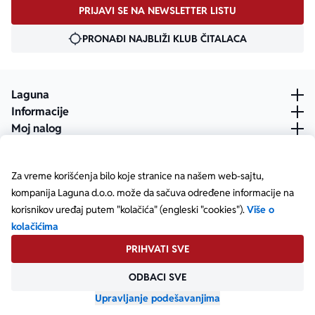
PRIJAVI SE NA NEWSLETTER LISTU
PRONAĐI NAJBLIŽI KLUB ČITALACA
Laguna
Informacije
Moj nalog
Za vreme korišćenja bilo koje stranice na našem web-sajtu,
kompanija Laguna d.o.o. može da sačuva određene informacije na
korisnikov uređaj putem "kolačića" (engleski "cookies").
Više o
kolačićima
PRIHVATI SVE
ODBACI SVE
Posetite našu Facebook stranicu
Posetite našu X stranicu
Posetite našu Instagram stranicu
Posetite naš YouTube
Posetite našu TikTok stranicu
Posetite našu LinkedIn stranicu
Copyright © Laguna d.o.o. Starine Novaka 23, Beograd •
Matični broj: 17414844
Upravljanje podešavanjima
Powered by