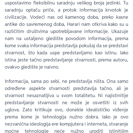
uspostavimo fleksibilnu saradnju velikog broja jedinki. Tu
saradnju optaču priče, a protok informacija krvotok je
civilizacije. Vodeći nas od kamenog doba, preko kasne
antike do savremenog doba, Harari nam otkriva kako su u
različitim društvima upotrebljavane informacije. Ukazuje
nam na ustaljeno gledište povodom informacija, prema
kome svaka informacija predstavlja pokušaj da se predstavi
stvarnost, što kada uspe predstavljamo kao istinu. Iako
istina
jeste
tačno predstavljanje stvarnosti, prema autoru,
ovakvo gledište je naivno.
Informacija, sama po sebi, ne predstavlja ništa. Ona samo
određene aspekte stvarnosti predstavlja tačno, ali je
stvarnost nesaznatljiva u svom totalitetu. Ni najistinitije
predstavljanje stvarnosti ne može je osvetliti iz svih
uglova. Zato kritikuje ovo, donekle idealističko viđenje
prema kome je tehnologija nužno dobra. Iako je ovo
nezvanična ideologija ere kompjutera i interneta, stvaranje
moćne tehnologije neće nužno uroditi istinitijim