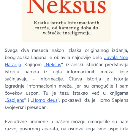
Svega dva meseca nakon izlaska originalnog izdanja,
beogradska Laguna je objavila najnovije delo
Juvala Noe
Hararija
. Knjigom „
Neksus
“, izraelski istoričar predstavlja
istoriju naroda iz ugla informacionih mreža, koje
sačinjavaju – informacije. Čitava istorija je istorija
izgradnje informacionih mreža, jer su omogućile i sam
čovekov uspon. Tu je tezu istakao već u knjigama
„
Sapijens
“ i „
Homo deus
“, pokazavši da je Homo Sapiens
svojevrsni presedan.
Evolutivne promene u našem mozgu omogućile su nam
razvoj govornog aparata, na osnovu koga smo uspeli da