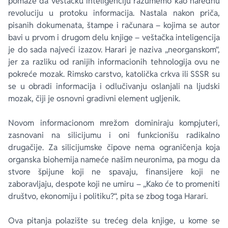
pomaže da veštačku inteligenciju razumemo kao narednu
revoluciju u protoku informacija. Nastala nakon priča,
pisanih dokumenata, štampe i računara – kojima se autor
bavi u prvom i drugom delu knjige – veštačka inteligencija
je do sada najveći izazov. Harari je naziva „neorganskom“,
jer za razliku od ranijih informacionih tehnologija ovu
ne
pokreće mozak. Rimsko carstvo, katolička crkva ili SSSR su
se u obradi informacija i odlučivanju oslanjali na ljudski
mozak, čiji je osnovni gradivni element ugljenik.
Novom informacionom mrežom dominiraju kompjuteri,
zasnovani na silicijumu i oni funkcionišu radikalno
drugačije. Za silicijumske čipove nema ograničenja koja
organska biohemija nameće našim neuronima, pa mogu da
stvore špijune koji ne spavaju, finansijere koji ne
zaboravljaju, despote koji ne umiru – „Kako će to promeniti
društvo, ekonomiju i politiku?“, pita se zbog toga Harari.
Ova pitanja polazište su trećeg dela knjige, u kome se