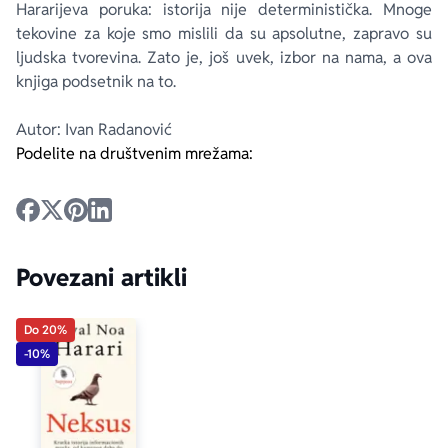
Hararijeva poruka: istorija
nije
deterministička. Mnoge
tekovine za koje smo mislili da su apsolutne, zapravo su
ljudska tvorevina. Zato je, još uvek, izbor na nama, a ova
knjiga podsetnik na to.
Autor: Ivan Radanović
Podelite na društvenim mrežama:
Povezani artikli
Do 20%
-10%