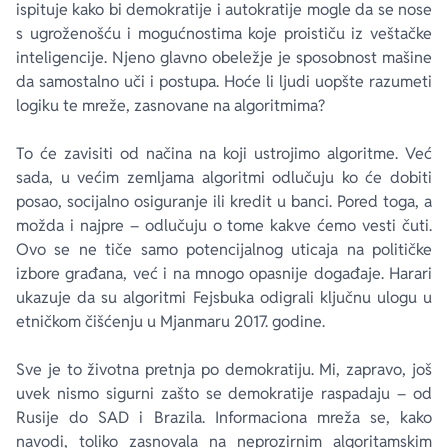
ispituje kako bi demokratije i autokratije mogle da se nose
s ugroženošću i mogućnostima koje proističu iz veštačke
inteligencije. Njeno glavno obeležje je sposobnost mašine
da samostalno uči i postupa. Hoće li ljudi uopšte razumeti
logiku te mreže, zasnovane na algoritmima?
To će zavisiti od načina na koji ustrojimo algoritme. Već
sada, u većim zemljama algoritmi odlučuju ko će dobiti
posao, socijalno osiguranje ili kredit u banci. Pored toga, a
možda i najpre – odlučuju o tome kakve ćemo vesti čuti.
Ovo se ne tiče samo potencijalnog uticaja na političke
izbore građana, već i na mnogo opasnije događaje. Harari
ukazuje da su algoritmi Fejsbuka odigrali ključnu ulogu u
etničkom čišćenju u Mjanmaru 2017. godine.
Sve je to životna pretnja po demokratiju. Mi, zapravo, još
uvek nismo sigurni zašto se demokratije raspadaju – od
Rusije do SAD i Brazila. Informaciona mreža se, kako
navodi, toliko zasnovala na neprozirnim algoritamskim