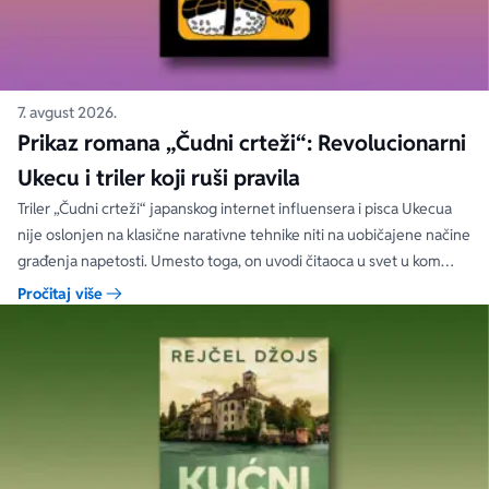
7. avgust 2026.
Prikaz romana „Čudni crteži“: Revolucionarni
Ukecu i triler koji ruši pravila
Triler „Čudni crteži“ japanskog internet influensera i pisca Ukecua
nije oslonjen na klasične narativne tehnike niti na uobičajene načine
građenja napetosti. Umesto toga, on uvodi čitaoca u svet u kom
priložene ilustracije govore više od reči, a ono što je nacrtano često
Pročitaj više
nosi dublju istinu od onoga što je izgovoreno.