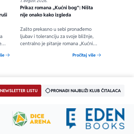
7. avgust 2026.
Prikaz romana „Kućni bog“: Ništa
ruši
nije onako kako izgleda
Zašto prekasno u sebi pronađemo
ua
ljubav i toleranciju za svoje bližnje,
e
centralno je pitanje romana „Kućni
bog“ engleske autorke Rejčel Džojs, u
iše
Pročitaj više
 on
kojem se prepliću teme porodice,
ene
složenih veza i umetnosti.
ono
.
 NEWSLETTER LISTU
PRONAĐI NAJBLIŽI KLUB ČITALACA