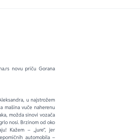
na.rs novu priču Gorana
 Aleksandra, u najstrožem
dna mašina vuče naherenu
čaka, možda sinovi vozača
 grlo nosi. Brzinom od oko
u! Kažem – „jure“, jer
epomičnih automobila –