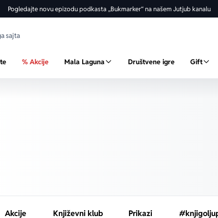
Pogledajte novu epizodu podkasta „Bukmarker“ na našem Jutjub kanalu
ste
% Akcije
Mala Laguna
Društvene igre
Gift
Akcije
Književni klub
Prikazi
#knjigolju