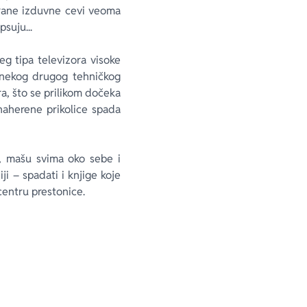
rane izduvne cevi veoma
suju...
g tipa televizora visoke
ja nekog drugog tehničkog
a, što se prilikom dočeka
naherene prikolice spada
a, mašu svima oko sebe i
 – spadati i knjige koje
centru prestonice.