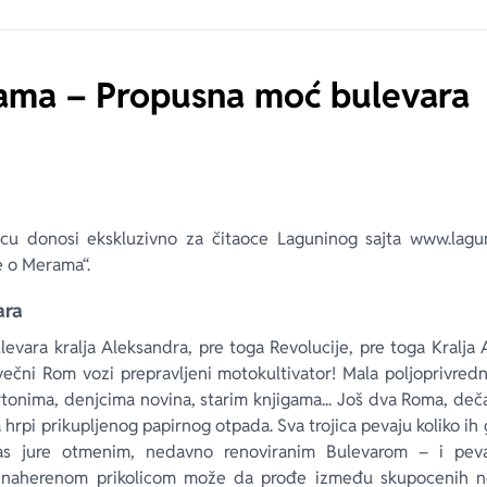
ama – Propusna moć bulevara
cu donosi ekskluzivno za čitaoce Laguninog sajta www.lagu
če o Merama“.
ara
levara kralja Aleksandra, pre toga Revolucije, pre toga Kralja
ečni Rom vozi prepravljeni motokultivator! Mala poljoprivre
rtonima, denjcima novina, starim knjigama... Još dva Roma, de
hrpi prikupljenog papirnog otpada. Sva trojica pevaju koliko ih
as jure otmenim, nedavno renoviranim Bulevarom – i pevaj
a naherenom prikolicom može da prođe između skupocenih n