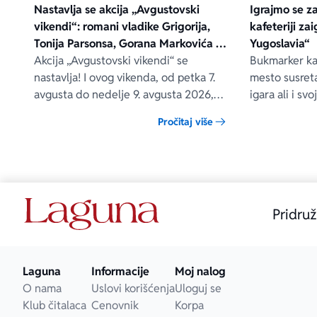
Nastavlja se akcija „Avgustovski
Igrajmo se z
vikendi“: romani vladike Grigorija,
kafeteriji za
Tonija Parsonsa, Gorana Markovića i
Yugoslavia“
drugih – na popustu od čak 40, 50 i
Akcija „Avgustovski vikendi“ se
Bukmarker kaf
60%
nastavlja! I ovog vikenda, od petka 7.
mesto susreta
avgusta do nedelje 9. avgusta 2026,
igara ali i s
očekuju vas posebni popusti na
jedno vreme 
Pročitaj više
odabrane Lagunine knjige, i to na
naše zajedničk
sajtovima delfi.rs, laguna.rs i u svim
Delfi knjižarama.
Pridruž
Laguna
Informacije
Moj nalog
O nama
Uslovi korišćenja
Uloguj se
Klub čitalaca
Cenovnik
Korpa