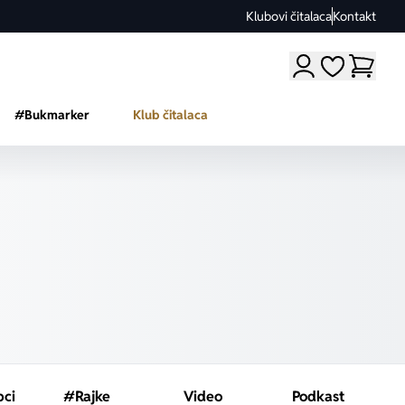
Klubovi čitalaca
Kontakt
Moji omiljeni a
#Bukmarker
Klub čitalaca
pci
#Rajke
Video
Podkast