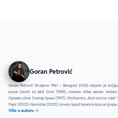
Goran Petrović
Goran Petrović (Kraljevo 1961 – Beograd 2024) objavio je knjigu 
proze Saveti za lakši život (1989), romane Atlas opisan nebom (
Opsada crkve Svetog Spasa (1997), Sitničarnica „Kod srećne ruke“ (
Papir (2022) i Ikonostas (2022), novelu Ispod tavanice koja se ljuspa..
Više o autoru