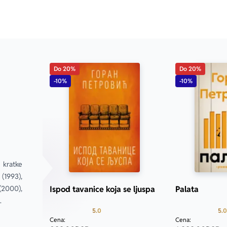
Do 20%
Do 20%
-10%
-10%
kratke 
1993), 
2000), 
Ispod tavanice koja se ljuspa
Palata
.
Prosecna ocena je 5.0 od 5
5.0
5.0
Cena:
Cena: