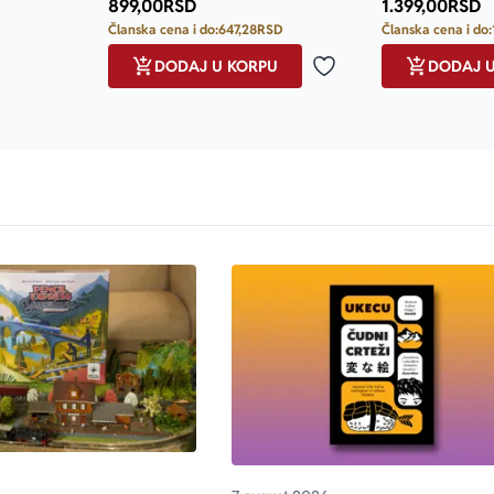
899,00
RSD
1.399,00
RSD
Članska cena i do:
647,28
RSD
Članska cena i do:
DODAJ U KORPU
DODAJ 
Dodaj u omiljene