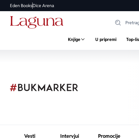
Eden Books
Dice Arena
Knjige
U pripremi
Top-li
Vesti
Intervjui
Promocije