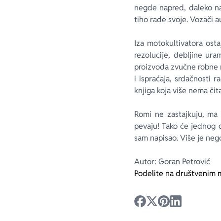
negde napred, daleko n
tiho rade svoje. Vozači a
Iza motokultivatora ost
rezolucije, debljine ura
proizvoda zvučne robne m
i ispraćaja, srdačnosti
knjiga koja više nema čit
Romi ne zastajkuju, ma 
pevaju! Tako će jednog 
sam napisao. Više je neg
Autor: Goran Petrović
Podelite na društvenim 