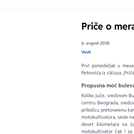
Priče o mer
6. avgust 2018.
Vesti
Prvi ponedeljak u mese
Petrovića iz ciklusa „Pri
Propusna moć bulev
Koliko juče, sredinom Bu
centru Beograda, sredov
prikolicu pretovarenu ka
motokultivatora, sede na 
deset kilometara na č
motokultivator čak i s