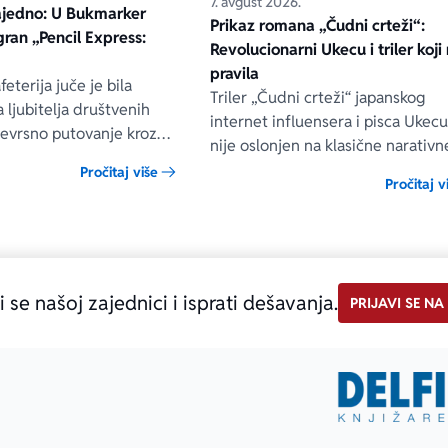
7. avgust 2026.
ajedno: U Bukmarker
Prikaz romana „Čudni crteži“:
igran „Pencil Express:
Revolucionarni Ukecu i triler koji 
pravila
eterija juče je bila
Triler „Čudni crteži“ japanskog
 ljubitelja društvenih
internet influensera i pisca Ukec
vojevrsno putovanje kroz
nije oslonjen na klasične narativn
koje je zauvek ostalo deo
tehnike niti na uobičajene načine
Pročitaj više
e istorije.
Pročitaj v
građenja napetosti. Umesto toga,
uvodi čitaoca u svet u kom prilož
ilustracije govore više od reči, a 
što je nacrtano često nosi dublju
istinu od onoga što je izgovoreno
i se našoj zajednici i isprati dešavanja.
PRIJAVI SE NA