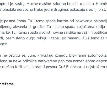
apred je zastoj. Moćne mašine zaludno brekću u mestu. Hromi
utomobila nervozno trube jedni drugima, pokazuju srednji prst, p
aje pesma Roma. Tu i tamo spada karton od pakovanja najnovije
mljenog akvarela ili grafike. Tu i tamo spada spljoštena kuti
arke. Tu i tamo spada dvolist novina sa slikama važnih političar
 radi, besmisleno dugo rukuju i tapšu po ramenu. Tu i tamo sa 
aoce.
i ne osvrću se. Jure, krivudaju između blokiranih automobil
dana sa neke prikolice natovarene papirom namenjenom deponiji
o utešno to što će ih pratiti pesma. Duž Bulevara. U najstrožem 
mrežama: