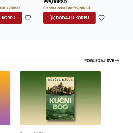
999,00
RSD
1.007,28
RSD
Članska cena i do:
719,28
RSD
U KORPU
DODAJ U KORPU
Dodaj u omiljene
Dodaj u omilje
POGLEDAJ SVE