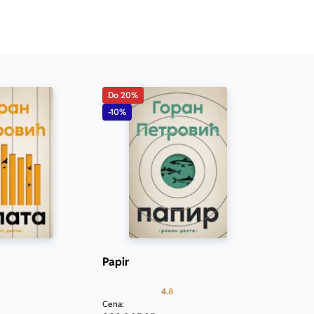
Do 20%
-10%
Papir
Prosecna ocena je 5.0 od 5
Prosecna ocena je 4.8 od 5
4.8
Cena: