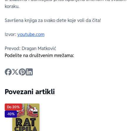
koraku.
Savršena knjiga za svako dete koje voli da čita!
Izvor:
youtube.com
Prevod: Dragan Matković
Podelite na društvenim mrežama:
Povezani artikli
Do 20%
-10%