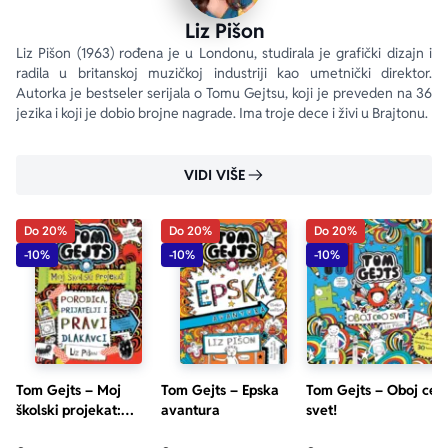
Liz Pišon
Liz Pišon (1963) rođena je u Londonu, studirala je grafički dizajn i 
radila u britanskoj muzičkoj industriji kao umetnički direktor. 
Autorka je bestseler serijala o Tomu Gejtsu, koji je preveden na 36 
jezika i koji je dobio brojne nagrade. Ima troje dece i živi u Brajtonu.
VIDI VIŠE
Do 20%
Do 20%
Do 20%
-10%
-10%
-10%
Tom Gejts – Moj
Tom Gejts – Epska
Tom Gejts – Oboj ceo
školski projekat:
avantura
svet!
Porodica, prijatelji i