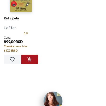
Rat cipela
Liz Pišon
Prosecna ocena je 5.0 od 5
5.0
Cena:
899,00
RSD
Članska cena i do:
647,28
RSD
Dodaj u omiljene
DODAJ U KORPU