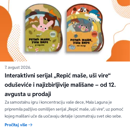
7. avgust 2026.
Interaktivni serijal „Repić maše, uši vire“
oduševiće i najizbirljivije mališane – od 12.
avgusta u prodaji
Za samostalnu igru i koncentraciju vaše dece, Mala Laguna je
pripremila pažljivo osmišljen serijal „Repić maše, uši vire“, uz pomoć
kojeg mališani uče da uočavaju detalje i posmatraju svet oko sebe.
Pročitaj više