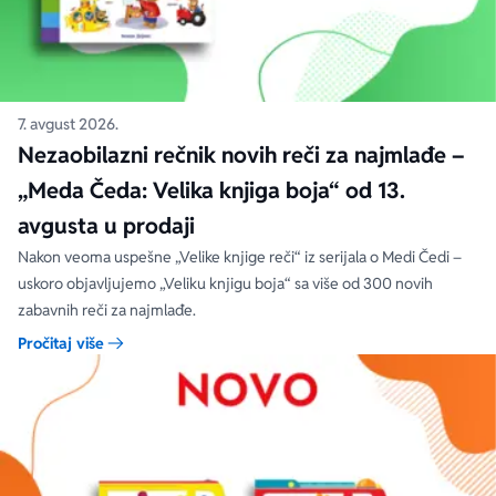
7. avgust 2026.
Nezaobilazni rečnik novih reči za najmlađe –
„Meda Čeda: Velika knjiga boja“ od 13.
avgusta u prodaji
Nakon veoma uspešne „Velike knjige reči“ iz serijala o Medi Čedi –
uskoro objavljujemo „Veliku knjigu boja“ sa više od 300 novih
zabavnih reči za najmlađe.
Pročitaj više