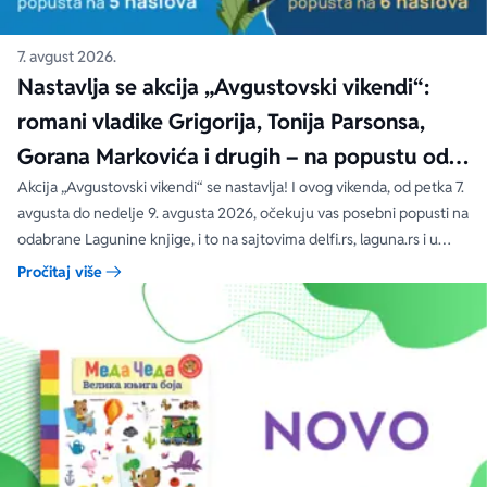
7. avgust 2026.
Nastavlja se akcija „Avgustovski vikendi“:
romani vladike Grigorija, Tonija Parsonsa,
Gorana Markovića i drugih – na popustu od
čak 40, 50 i 60%
Akcija „Avgustovski vikendi“ se nastavlja! I ovog vikenda, od petka 7.
avgusta do nedelje 9. avgusta 2026, očekuju vas posebni popusti na
odabrane Lagunine knjige, i to na sajtovima delfi.rs, laguna.rs i u
svim Delfi knjižarama.
Pročitaj više