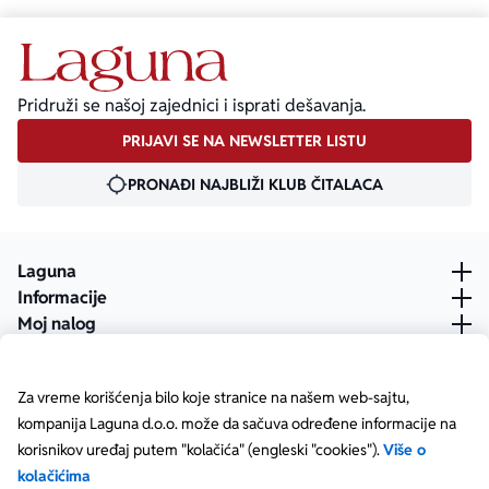
Pridruži se našoj zajednici i isprati dešavanja.
PRIJAVI SE NA NEWSLETTER LISTU
PRONAĐI NAJBLIŽI KLUB ČITALACA
Laguna
Informacije
Moj nalog
Za vreme korišćenja bilo koje stranice na našem web-sajtu,
kompanija Laguna d.o.o. može da sačuva određene informacije na
korisnikov uređaj putem "kolačića" (engleski "cookies").
Više o
kolačićima