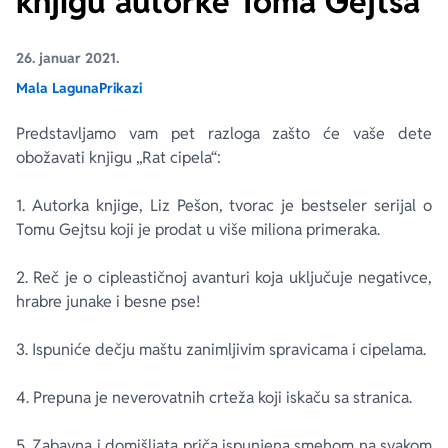
knjigu autorke Toma Gejtsa
Ekranizovane knjige
Poezija
Bojan Ljubenović
Peter Handke
26. januar 2021.
Mala Laguna
Prikazi
Za poklon
Lični razvoj i popularna psihologija
Dejan Tiago-Stanković
Harlan Koben
Predstavljamo vam pet razloga zašto će vaše dete
obožavati knjigu „Rat cipela“:
E-knjige
Biografija
Milica Jakovljević Mir-Jam
Elif Šafak
1. Autorka knjige, Liz Pešon, tvorac je bestseler serijal o
Autori
Tomu Gejtsu koji je prodat u više miliona primeraka.
2. Reč je o cipleastičnoj avanturi koja uključuje negativce,
hrabre junake i besne pse!
3. Ispuniće dečju maštu zanimljivim spravicama i cipelama.
4. Prepuna je neverovatnih crteža koji iskaču sa stranica.
5. Zabavna i domišljata priča ispunjena smehom na svakom