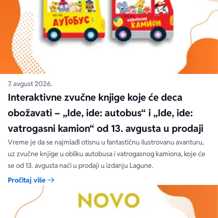
7. avgust 2026.
Interaktivne zvučne knjige koje će deca
obožavati – „Ide, ide: autobus“ i „Ide, ide:
vatrogasni kamion“ od 13. avgusta u prodaji
Vreme je da se najmlađi otisnu u fantastičnu ilustrovanu avanturu,
uz zvučne knjige u obliku autobusa i vatrogasnog kamiona, koje će
se od 13. avgusta naći u prodaji u izdanju Lagune.
Pročitaj više