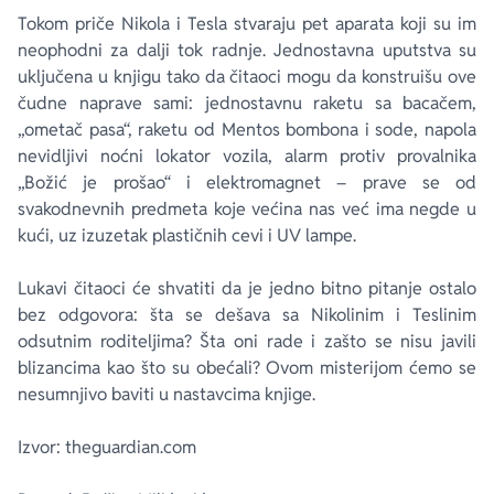
Tokom priče Nikola i Tesla stvaraju pet aparata koji su im
neophodni za dalji tok radnje. Jednostavna uputstva su
uključena u knjigu tako da čitaoci mogu da konstruišu ove
čudne naprave sami: jednostavnu raketu sa bacačem,
„ometač pasa“, raketu od Mentos bombona i sode, napola
nevidljivi noćni lokator vozila, alarm protiv provalnika
„Božić je prošao“ i elektromagnet – prave se od
svakodnevnih predmeta koje većina nas već ima negde u
kući, uz izuzetak plastičnih cevi i UV lampe.
Lukavi čitaoci će shvatiti da je jedno bitno pitanje ostalo
bez odgovora: šta se dešava sa Nikolinim i Teslinim
odsutnim roditeljima? Šta oni rade i zašto se nisu javili
blizancima kao što su obećali? Ovom misterijom ćemo se
nesumnjivo baviti u nastavcima knjige.
Izvor: theguardian.com