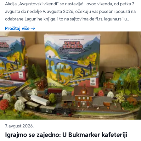
čak 40, 50 i 60%
Akcija „Avgustovski vikendi“ se nastavlja! I ovog vikenda, od petka 7.
avgusta do nedelje 9. avgusta 2026, očekuju vas posebni popusti na
odabrane Lagunine knjige, i to na sajtovima delfi.rs, laguna.rs i u
svim Delfi knjižarama.
Pročitaj više
7. avgust 2026.
Igrajmo se zajedno: U Bukmarker kafeteriji