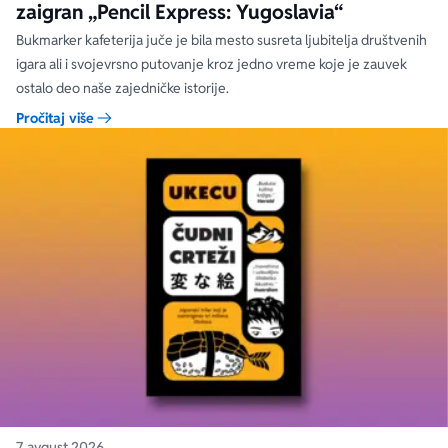
zaigran „Pencil Express: Yugoslavia“
Bukmarker kafeterija juče je bila mesto susreta ljubitelja društvenih
igara ali i svojevrsno putovanje kroz jedno vreme koje je zauvek
ostalo deo naše zajedničke istorije.
Pročitaj više
7. avgust 2026.