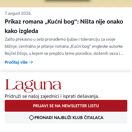
7. avgust 2026.
Prikaz romana „Kućni bog“: Ništa nije onako
kako izgleda
Zašto prekasno u sebi pronađemo ljubav i toleranciju za svoje
bližnje, centralno je pitanje romana „Kućni bog“ engleske autorke
Rejčel Džojs, u kojem se prepliću teme porodice, složenih veza i
umetnosti.
Pročitaj više
Pridruži se našoj zajednici i isprati dešavanja.
PRIJAVI SE NA NEWSLETTER LISTU
PRONAĐI NAJBLIŽI KLUB ČITALACA