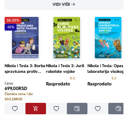
VIDI VIŠE
Do 20%
-10%
Nikola i Tesla 3: Borba
Nikola i Tesla 2: Juriš
Nikola i Tesla: Opasna
spravicama protiv
robotske vojske
laboratorija visokog
tajnog agenta
napona
Prosecna ocena je 5.0 od 5
Prosecn
5.0
5.0
Rasprodato
Rasprodato
Cena:
699,00
RSD
Članska cena i do:
503,28
RSD
Dodaj u omiljene
Dodaj u omiljene
Dodaj u omilje
DODAJ U KORPU
NEDOSTUPNO
NED