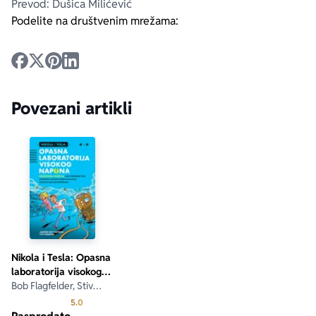
Prevod: Dušica Milićević
Podelite na društvenim mrežama:
Povezani artikli
Nikola i Tesla: Opasna
laboratorija visokog
napona
Bob Flagfelder, Stiv
Hokensmit
Prosecna ocena je 5.0 od 5
5.0