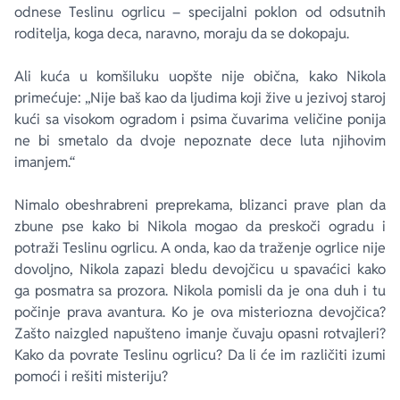
odnese Teslinu ogrlicu – specijalni poklon od odsutnih
roditelja, koga deca, naravno, moraju da se dokopaju.
Ali kuća u komšiluku uopšte nije obična, kako Nikola
primećuje: „Nije baš kao da ljudima koji žive u jezivoj staroj
kući sa visokom ogradom i psima čuvarima veličine ponija
ne bi smetalo da dvoje nepoznate dece luta njihovim
imanjem.“
Nimalo obeshrabreni preprekama, blizanci prave plan da
zbune pse kako bi Nikola mogao da preskoči ogradu i
potraži Teslinu ogrlicu. A onda, kao da traženje ogrlice nije
dovoljno, Nikola zapazi bledu devojčicu u spavaćici kako
ga posmatra sa prozora. Nikola pomisli da je ona duh i tu
počinje prava avantura. Ko je ova misteriozna devojčica?
Zašto naizgled napušteno imanje čuvaju opasni rotvajleri?
Kako da povrate Teslinu ogrlicu? Da li će im različiti izumi
pomoći i rešiti misteriju?