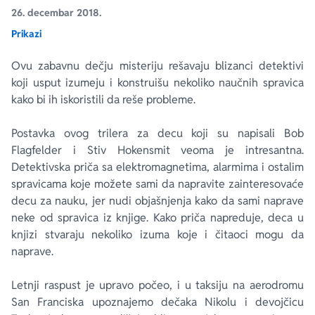
26. decembar 2018.
Prikazi
Ekranizovane knjige
Poezija
Bojan Ljubenović
Peter Handke
Ovu zabavnu dečju misteriju rešavaju blizanci detektivi
Za poklon
Lični razvoj i popularna psihologija
Dejan Tiago-Stanković
Harlan Koben
koji usput izumeju i konstruišu nekoliko naučnih spravica
kako bi ih iskoristili da reše probleme.
E-knjige
Biografija
Milica Jakovljević Mir-Jam
Elif Šafak
Postavka ovog trilera za decu koji su napisali Bob
Flagfelder i Stiv Hokensmit veoma je intresantna.
Autori
Detektivska priča sa elektromagnetima, alarmima i ostalim
spravicama koje možete sami da napravite zainteresovaće
decu za nauku, jer nudi objašnjenja kako da sami naprave
neke od spravica iz knjige. Kako priča napreduje, deca u
knjizi stvaraju nekoliko izuma koje i čitaoci mogu da
naprave.
Letnji raspust je upravo počeo, i u taksiju na aerodromu
San Franciska upoznajemo dečaka Nikolu i devojčicu