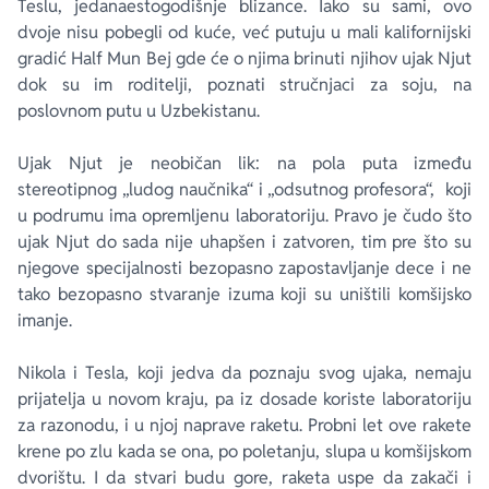
Teslu, jedanaestogodišnje blizance. Iako su sami, ovo
dvoje nisu pobegli od kuće, već putuju u mali kalifornijski
gradić Half Mun Bej gde će o njima brinuti njihov ujak Njut
dok su im roditelji, poznati stručnjaci za soju, na
poslovnom putu u Uzbekistanu.
Ujak Njut je neobičan lik: na pola puta između
stereotipnog „ludog naučnika“ i „odsutnog profesora“, koji
u podrumu ima opremljenu laboratoriju. Pravo je čudo što
ujak Njut do sada nije uhapšen i zatvoren, tim pre što su
njegove specijalnosti bezopasno zapostavljanje dece i ne
tako bezopasno stvaranje izuma koji su uništili komšijsko
imanje.
Nikola i Tesla, koji jedva da poznaju svog ujaka, nemaju
prijatelja u novom kraju, pa iz dosade koriste laboratoriju
za razonodu, i u njoj naprave raketu. Probni let ove rakete
krene po zlu kada se ona, po poletanju, slupa u komšijskom
dvorištu. I da stvari budu gore, raketa uspe da zakači i