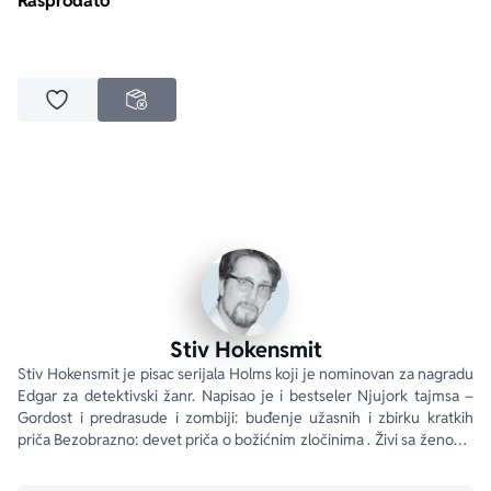
Rasprodato
Dodaj u omiljene
NEDOSTUPNO
Stiv Hokensmit
Stiv Hokensmit je pisac serijala Holms koji je nominovan za nagradu 
Edgar za detektivski žanr. Napisao je i bestseler Njujork tajmsa – 
Gordost i predrasude i zombiji: buđenje užasnih i zbirku kratkih 
priča Bezobrazno: devet priča o božićnim zločinima . Živi sa ženom i 
dvoje dece oko četrdeset minuta od Haf Mun Beja u Kaliforniji.