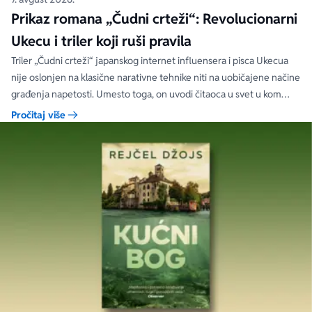
Prikaz romana „Čudni crteži“: Revolucionarni
Ukecu i triler koji ruši pravila
Triler „Čudni crteži“ japanskog internet influensera i pisca Ukecua
nije oslonjen na klasične narativne tehnike niti na uobičajene načine
građenja napetosti. Umesto toga, on uvodi čitaoca u svet u kom
priložene ilustracije govore više od reči, a ono što je nacrtano često
Pročitaj više
nosi dublju istinu od onoga što je izgovoreno.