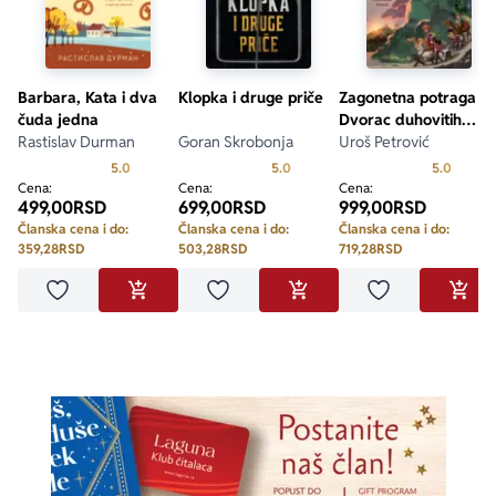
Barbara, Kata i dva
Klopka i druge priče
Zagonetna potraga 2:
čuda jedna
Dvorac duhovitih
Rastislav Durman
Goran Skrobonja
duhova
Uroš Petrović
Prosecna ocena je 5.0 od 5
Prosecna ocena je 5.0 od 5
Prosecn
5.0
5.0
5.0
Cena:
Cena:
Cena:
499,00
RSD
699,00
RSD
999,00
RSD
Članska cena i do:
Članska cena i do:
Članska cena i do:
359,28
RSD
503,28
RSD
719,28
RSD
Dodaj u omiljene
Dodaj u omiljene
Dodaj u omilje
DODAJ U KORPU
DODAJ U KORPU
DODA