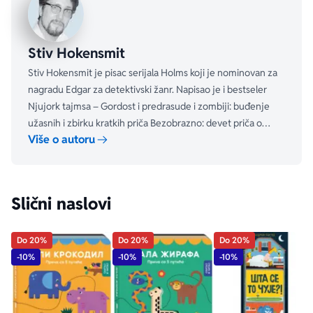
Stiv Hokensmit
Stiv Hokensmit je pisac serijala Holms koji je nominovan za
nagradu Edgar za detektivski žanr. Napisao je i bestseler
Njujork tajmsa – Gordost i predrasude i zombiji: buđenje
užasnih i zbirku kratkih priča Bezobrazno: devet priča o
Više o autoru
božićnim zločinima . Živi sa ženom i dvoje dece oko
četrdeset minuta od Haf Mun Beja u Kaliforniji.
Slični naslovi
Do 20%
Do 20%
Do 20%
-10%
-10%
-10%