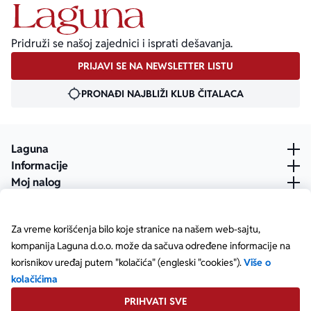
Pridruži se našoj zajednici i isprati dešavanja.
PRIJAVI SE NA NEWSLETTER LISTU
PRONAĐI NAJBLIŽI KLUB ČITALACA
Laguna
Informacije
Moj nalog
Za vreme korišćenja bilo koje stranice na našem web-sajtu,
kompanija Laguna d.o.o. može da sačuva određene informacije na
korisnikov uređaj putem "kolačića" (engleski "cookies").
Više o
kolačićima
PRIHVATI SVE