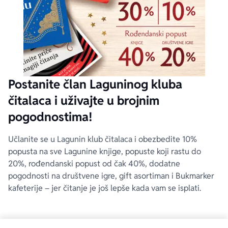
Postanite član Laguninog kluba
čitalaca i uživajte u brojnim
pogodnostima!
Učlanite se u Lagunin klub čitalaca i obezbedite 10%
popusta na sve Lagunine knjige, popuste koji rastu do
20%, rođendanski popust od čak 40%, dodatne
pogodnosti na društvene igre, gift asortiman i Bukmarker
kafeterije – jer čitanje je još lepše kada vam se isplati.