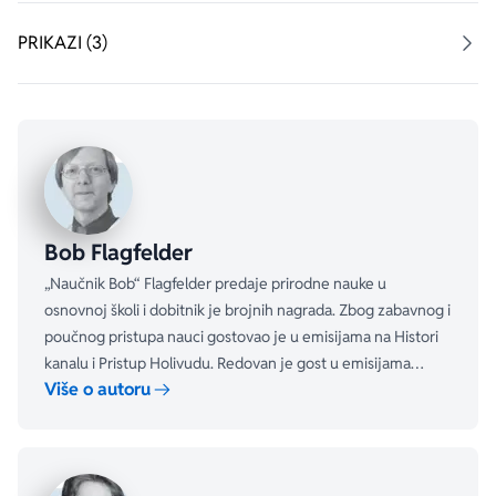
detektora lopova. A najbolje od svega je što su 
priložena upitstva tako da i sami možemo da ih 
PRIKAZI (3)
napravimo!
Bob Flagfelder
„Naučnik Bob“ Flagfelder predaje prirodne nauke u
osnovnoj školi i dobitnik je brojnih nagrada. Zbog zabavnog i
poučnog pristupa nauci gostovao je u emisijama na Histori
kanalu i Pristup Holivudu. Redovan je gost u emisijama
Više o autoru
Džimi Kimel uživo, Šou doktora Oza i Uživo s Keli i Majklom .