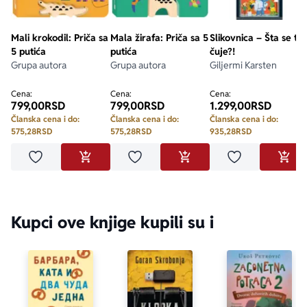
Mali krokodil: Priča sa
Mala žirafa: Priča sa 5
Slikovnica – Šta se to
5 putića
putića
čuje?!
Grupa autora
Grupa autora
Giljermi Karsten
Cena:
Cena:
Cena:
799,00
RSD
799,00
RSD
1.299,00
RSD
Članska cena i do:
Članska cena i do:
Članska cena i do:
575,28
RSD
575,28
RSD
935,28
RSD
Dodaj u omiljene
Dodaj u omiljene
Dodaj u omilje
DODAJ U KORPU
DODAJ U KORPU
DODA
Kupci ove knjige kupili su i