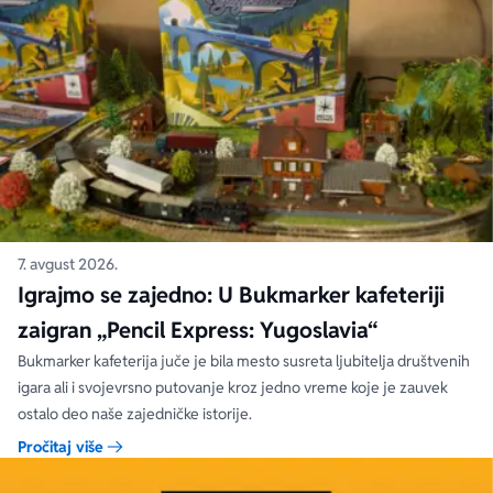
7. avgust 2026.
Igrajmo se zajedno: U Bukmarker kafeteriji
zaigran „Pencil Express: Yugoslavia“
Bukmarker kafeterija juče je bila mesto susreta ljubitelja društvenih
igara ali i svojevrsno putovanje kroz jedno vreme koje je zauvek
ostalo deo naše zajedničke istorije.
Pročitaj više