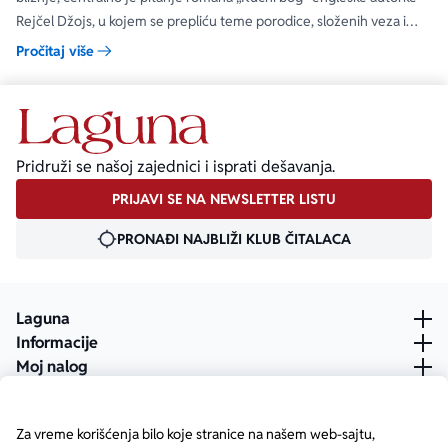
Rejčel Džojs, u kojem se prepliću teme porodice, složenih veza i
umetnosti.
Pročitaj više
Pridruži se našoj zajednici i isprati dešavanja.
PRIJAVI SE NA NEWSLETTER LISTU
PRONAĐI NAJBLIŽI KLUB ČITALACA
Laguna
Informacije
Moj nalog
Za vreme korišćenja bilo koje stranice na našem web-sajtu,