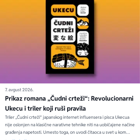
7. avgust 2026.
Prikaz romana „Čudni crteži“: Revolucionarni
Ukecu i triler koji ruši pravila
Triler „Čudni crteži“ japanskog internet influensera i pisca Ukecua
nije oslonjen na klasične narativne tehnike niti na uobičajene načine
građenja napetosti. Umesto toga, on uvodi čitaoca u svet u kom
priložene ilustracije govore više od reči, a ono što je nacrtano često