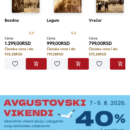
Bezdno
Lagum
Vračar
Prosecna ocena je 5.0 od 5
Prosecna ocena je 5.0 od 5
5.0
5.0
Cena:
Cena:
Cena:
1.299,00
RSD
999,00
RSD
799,00
RSD
Članska cena i do:
Članska cena i do:
Članska cena i do:
935,28
RSD
719,28
RSD
575,28
RSD
Dodaj u omiljene
Dodaj u omiljene
Dodaj u omilje
DODAJ U KORPU
DODAJ U KORPU
DODA