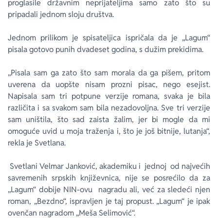
proglasile državnim neprijateljima samo zato što su
pripadali jednom sloju društva.
Jednom prilikom je spisateljica ispričala da je „Lagum“
pisala gotovo punih dvadeset godina, s dužim prekidima.
„Pisala sam ga zato što sam morala da ga pišem, pritom
uverena da uopšte nisam prozni pisac, nego esejist.
Napisala sam tri potpune verzije romana, svaka je bila
različita i sa svakom sam bila nezadovoljna. Sve tri verzije
sam uništila, što sad zaista žalim, jer bi mogle da mi
omoguće uvid u moja traženja i, što je još bitnije, lutanja“,
rekla je Svetlana.
Svetlani Velmar Janković, akademiku i jednoj od najvećih
savremenih srpskih književnica, nije se posrećilo da za
„Lagum“ dobije NIN-ovu nagradu ali, već za sledeći njen
roman, „Bezdno“, ispravljen je taj propust. „Lagum“ je ipak
ovenčan nagradom „Meša Selimović“.