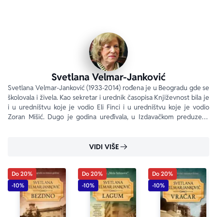
Svetlana Velmar-Janković
Svetlana Velmar-Janković (1933-2014) rođena je u Beogradu gde se 
školovala i živela. Kao sekretar i urednik časopisa Književnost bila je 
i u uredništvu koje je vodio Eli Finci i u uredništvu koje je vodio 
Zoran Mišić. Dugo je godina uređivala, u Izdavačkom preduzeću 
Prosvet a, edicije savremene jugoslovenske proze i esejistike.
VIDI VIŠE
Do 20%
Do 20%
Do 20%
-10%
-10%
-10%