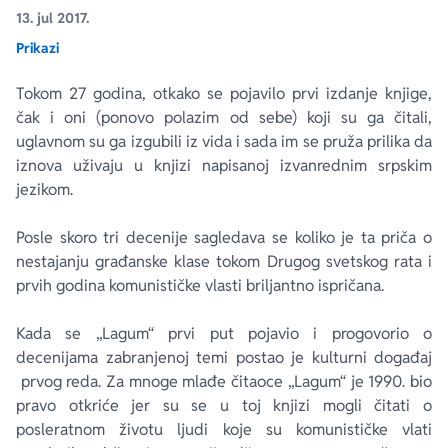
13. jul 2017.
Prikazi
Ekranizovane knjige
Poezija
Bojan Ljubenović
Peter Handke
Tokom 27 godina, otkako se pojavilo prvi izdanje knjige,
Za poklon
Lični razvoj i popularna psihologija
Dejan Tiago-Stanković
Harlan Koben
čak i oni (ponovo polazim od sebe) koji su ga čitali,
uglavnom su ga izgubili iz vida i sada im se pruža prilika da
E-knjige
Biografija
Milica Jakovljević Mir-Jam
Elif Šafak
iznova uživaju u knjizi napisanoj izvanrednim srpskim
jezikom.
Autori
Posle skoro tri decenije sagledava se koliko je ta priča o
nestajanju građanske klase tokom Drugog svetskog rata i
prvih godina komunističke vlasti briljantno ispričana.
Kada se „Lagum“ prvi put pojavio i progovorio o
decenijama zabranjenoj temi postao je kulturni događaj
prvog reda. Za mnoge mlađe čitaoce „Lagum“ je 1990. bio
pravo otkriće jer su se u toj knjizi mogli čitati o
posleratnom životu ljudi koje su komunističke vlati