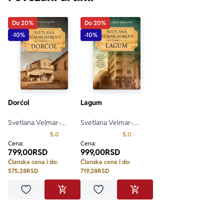
Do 20%
Do 20%
-10%
-10%
Dorćol
Lagum
Svetlana Velmar-
Svetlana Velmar-
Janković
Janković
Prosecna ocena je 5.0 od 5
Prosecna ocena je 5.0 od 5
5.0
5.0
Cena:
Cena:
799,00
RSD
999,00
RSD
Članska cena i do:
Članska cena i do:
575,28
RSD
719,28
RSD
Dodaj u omiljene
Dodaj u omiljene
DODAJ U KORPU
DODAJ U KORPU