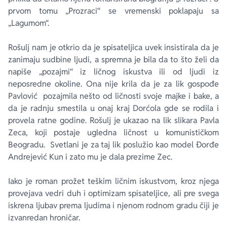
prvom tomu „Prozraci“ se vremenski poklapaju sa
„Lagumom“.
Rošulj nam je otkrio da je spisateljica uvek insistirala da je
zanimaju sudbine ljudi, a spremna je bila da to što želi da
napiše „pozajmi“ iz ličnog iskustva ili od ljudi iz
neposredne okoline. Ona nije krila da je za lik gospođe
Pavlović pozajmila nešto od ličnosti svoje majke i bake, a
da je radnju smestila u onaj kraj Dorćola gde se rodila i
provela ratne godine. Rošulj je ukazao na lik slikara Pavla
Zeca, koji postaje ugledna ličnost u komunističkom
Beogradu. Svetlani je za taj lik poslužio kao model Đorđe
Andrejević Kun i zato mu je dala prezime Zec.
Iako je roman prožet teškim ličnim iskustvom, kroz njega
provejava vedri duh i optimizam spisateljice, ali pre svega
iskrena ljubav prema ljudima i njenom rodnom gradu čiji je
izvanredan hroničar.