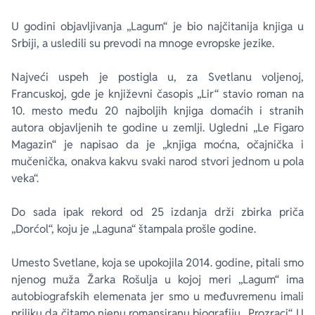
U godini objavljivanja „Lagum“ je bio najčitanija knjiga u
Srbiji, a usledili su prevodi na mnoge evropske jezike.
Najveći uspeh je postigla u, za Svetlanu voljenoj,
Francuskoj, gde je književni časopis „Lir“ stavio roman na
10. mesto među 20 najboljih knjiga domaćih i stranih
autora objavljenih te godine u zemlji. Ugledni „Le Figaro
Magazin“ je napisao da je „knjiga moćna, očajnička i
mučenička, onakva kakvu svaki narod stvori jednom u pola
veka“.
Do sada ipak rekord od 25 izdanja drži zbirka priča
„Dorćol“, koju je „Laguna“ štampala prošle godine.
Umesto Svetlane, koja se upokojila 2014. godine, pitali smo
njenog muža Žarka Rošulja u kojoj meri „Lagum“ ima
autobiografskih elemenata jer smo u međuvremenu imali
priliku da čitamo njenu romansiranu biografiju „Prozraci“. U