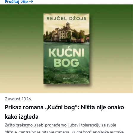
Pročitaj više
nosi dublju istinu od onoga što je izgovoreno.
7. avgust 2026.
Prikaz romana „Kućni bog“: Ništa nije onako
kako izgleda
Zašto prekasno u sebi pronađemo ljubav i toleranciju za svoje
bližnje, centralno je pitanje romana „Kućni bog“ engleske autorke