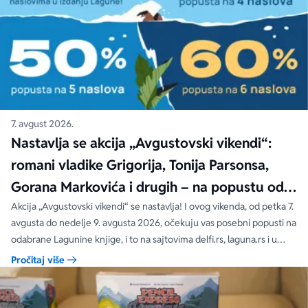
7. avgust 2026.
Nastavlja se akcija „Avgustovski vikendi“:
romani vladike Grigorija, Tonija Parsonsa,
Gorana Markovića i drugih – na popustu od
čak 40, 50 i 60%
Akcija „Avgustovski vikendi“ se nastavlja! I ovog vikenda, od petka 7.
avgusta do nedelje 9. avgusta 2026, očekuju vas posebni popusti na
odabrane Lagunine knjige, i to na sajtovima delfi.rs, laguna.rs i u
svim Delfi knjižarama.
Pročitaj više