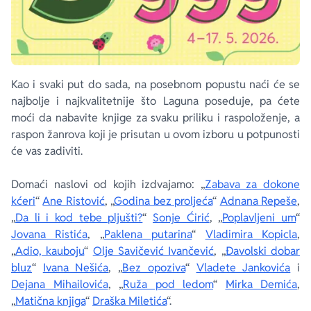
Kao i svaki put do sada, na posebnom popustu naći će se
najbolje i najkvalitetnije što Laguna poseduje, pa ćete
moći da nabavite knjige za svaku priliku i raspoloženje, a
raspon žanrova koji je prisutan u ovom izboru u potpunosti
će vas zadiviti.
Domaći naslovi od kojih izdvajamo: „
Zabava za dokone
kćeri
“
Ane Ristović
, „
Godina bez proljeća
“
Adnana Repeše
,
„
Da li i kod tebe pljušti?
“
Sonje Ćirić
, „
Poplavljeni um
“
Jovana Ristića
, „
Paklena putarina
“
Vladimira Kopicla
,
„
Adio, kauboju
“
Olje Savičević Ivančević
, „
Đavolski dobar
bluz
“
Ivana Nešića
, „
Bez opoziva
“
Vladete Jankovića
i
Dejana Mihailovića
, „
Ruža pod ledom
“
Mirka Demića
,
„
Matična knjiga
“
Draška Miletića
“.