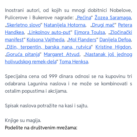
Inostrani autori, od kojih su mnogi dobitnici Nobelove,
Pulicerove i Bukerove nagrade: „
Pećina
“
Žozea Saramaga
,
„
Skerletno slovo
“
Natanijela Hotorna
, „
Drugi mač
“
Petera
Handkea
, „
Linkolnov auto-put
“
Ejmora Toulsa
, „
Zločinački
manifest
“
Kolsona Vajtheda
, „
Mol Flanders
“
Danijela Defoa
,
„
Džin, terpentin, barska nana, rutvica
“
Kristine Higdon
,
„
Goruća pitanja
“
Margaret Atvud
, „
Nastanak još jednog
holivudskog remek-dela
“
Toma Henksa
.
Specijalna cena od 999 dinara odnosi se na kupovinu tri
odabrana Lagunina naslova i ne može se kombinovati s
ostalim popustima i akcijama.
Spisak naslova potražite na kasi i sajtu.
Knjige su magija.
Podelite na društvenim mrežama: