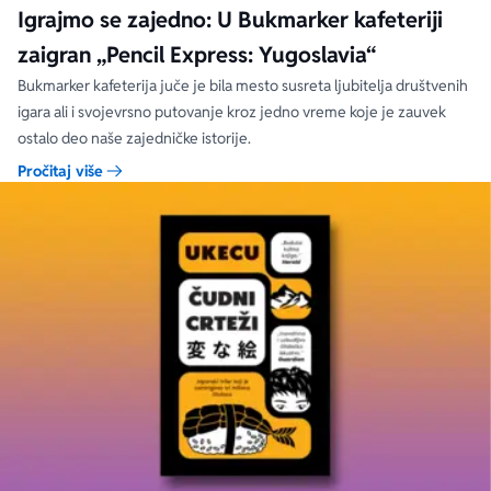
Igrajmo se zajedno: U Bukmarker kafeteriji
zaigran „Pencil Express: Yugoslavia“
Bukmarker kafeterija juče je bila mesto susreta ljubitelja društvenih
igara ali i svojevrsno putovanje kroz jedno vreme koje je zauvek
ostalo deo naše zajedničke istorije.
Pročitaj više