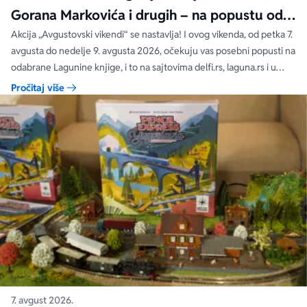
Gorana Markovića i drugih – na popustu od
čak 40, 50 i 60%
Akcija „Avgustovski vikendi“ se nastavlja! I ovog vikenda, od petka 7.
avgusta do nedelje 9. avgusta 2026, očekuju vas posebni popusti na
odabrane Lagunine knjige, i to na sajtovima delfi.rs, laguna.rs i u
svim Delfi knjižarama.
Pročitaj više
7. avgust 2026.