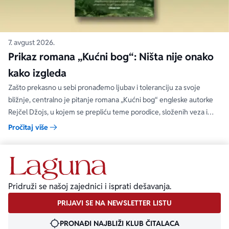
7. avgust 2026.
Prikaz romana „Kućni bog“: Ništa nije onako
kako izgleda
Zašto prekasno u sebi pronađemo ljubav i toleranciju za svoje
bližnje, centralno je pitanje romana „Kućni bog“ engleske autorke
Rejčel Džojs, u kojem se prepliću teme porodice, složenih veza i
umetnosti.
Pročitaj više
Pridruži se našoj zajednici i isprati dešavanja.
PRIJAVI SE NA NEWSLETTER LISTU
PRONAĐI NAJBLIŽI KLUB ČITALACA