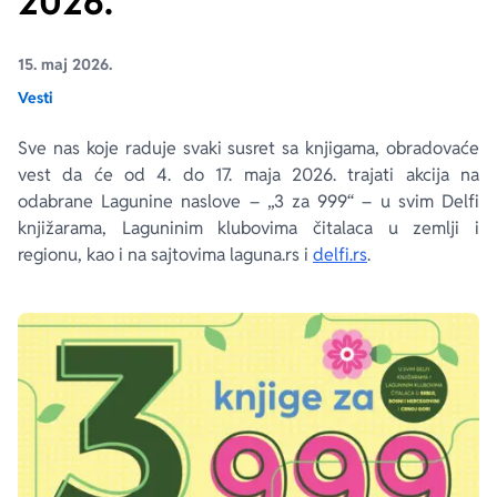
2026.
Ekranizovane knjige
Poezija
Bojan Ljubenović
Peter Handke
15. maj 2026.
Vesti
Za poklon
Lični razvoj i popularna psihologija
Dejan Tiago-Stanković
Harlan Koben
Sve nas koje raduje svaki susret sa knjigama, obradovaće
vest da će od 4. do 17. maja 2026. trajati akcija na
E-knjige
Biografija
Milica Jakovljević Mir-Jam
Elif Šafak
odabrane Lagunine naslove – „3 za 999“ – u svim Delfi
knjižarama, Laguninim klubovima čitalaca u zemlji i
Autori
regionu, kao i na sajtovima laguna.rs i
delfi.rs
.