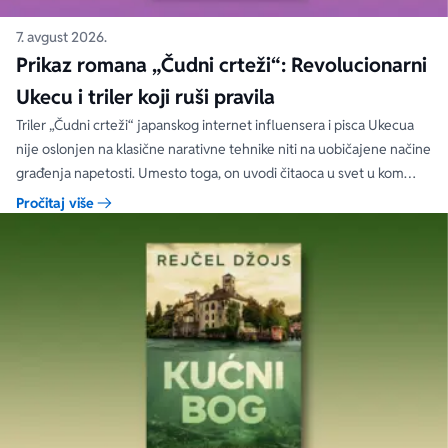
7. avgust 2026.
Prikaz romana „Čudni crteži“: Revolucionarni
Ukecu i triler koji ruši pravila
Triler „Čudni crteži“ japanskog internet influensera i pisca Ukecua
nije oslonjen na klasične narativne tehnike niti na uobičajene načine
građenja napetosti. Umesto toga, on uvodi čitaoca u svet u kom
priložene ilustracije govore više od reči, a ono što je nacrtano često
Pročitaj više
nosi dublju istinu od onoga što je izgovoreno.