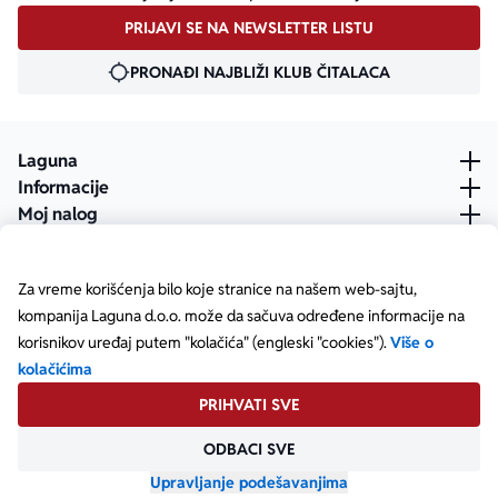
PRIJAVI SE NA NEWSLETTER LISTU
PRONAĐI NAJBLIŽI KLUB ČITALACA
Laguna
Informacije
Moj nalog
Za vreme korišćenja bilo koje stranice na našem web-sajtu,
kompanija Laguna d.o.o. može da sačuva određene informacije na
korisnikov uređaj putem "kolačića" (engleski "cookies").
Više o
kolačićima
PRIHVATI SVE
ODBACI SVE
Posetite našu Facebook stranicu
Posetite našu X stranicu
Posetite našu Instagram stranicu
Posetite naš YouTube
Posetite našu TikTok stranicu
Posetite našu LinkedIn stranicu
Copyright © Laguna d.o.o. Starine Novaka 23, Beograd •
Matični broj: 17414844
Upravljanje podešavanjima