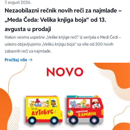
7. avgust 2026.
Nezaobilazni rečnik novih reči za najmlađe –
„Meda Čeda: Velika knjiga boja“ od 13.
avgusta u prodaji
Nakon veoma uspešne „Velike knjige reči“ iz serijala o Medi Čedi –
uskoro objavljujemo „Veliku knjigu boja“ sa više od 300 novih
zabavnih reči za najmlađe.
Pročitaj više