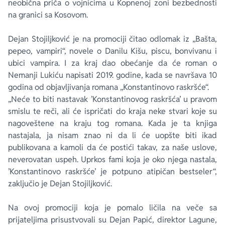
neobična priča o vojnicima u Kopnenoj zoni bezbednosti
na granici sa Kosovom.
Dejan Stojiljković je na promociji čitao odlomak iz „Bašta,
pepeo, vampiri“, novele o Danilu Kišu, piscu, bonvivanu i
ubici vampira. I za kraj dao obećanje da će roman o
Nemanji Lukiću napisati 2019. godine, kada se navršava 10
godina od objavljivanja romana „Konstantinovo raskršće“.
„Neće to biti nastavak ’Konstantinovog raskršća’ u pravom
smislu te reči, ali će ispričati do kraja neke stvari koje su
nagoveštene na kraju tog romana. Kada je ta knjiga
nastajala, ja nisam znao ni da li će uopšte biti ikad
publikovana a kamoli da će postići takav, za naše uslove,
neverovatan uspeh. Uprkos fami koja je oko njega nastala,
’Konstantinovo raskršće’ je potpuno atipičan bestseler“,
zaključio je Dejan Stojiljković.
Na ovoj promociji koja je pomalo ličila na veče sa
prijateljima prisustvovali su Dejan Papić, direktor Lagune,