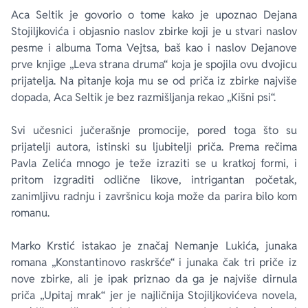
Aca Seltik je govorio o tome kako je upoznao Dejana
Stojiljkovića i objasnio naslov zbirke koji je u stvari naslov
pesme i albuma Toma Vejtsa, baš kao i naslov Dejanove
prve knjige „Leva strana druma“ koja je spojila ovu dvojicu
prijatelja. Na pitanje koja mu se od priča iz zbirke najviše
dopada, Aca Seltik je bez razmišljanja rekao „Kišni psi“.
Svi učesnici jučerašnje promocije, pored toga što su
prijatelji autora, istinski su ljubitelji priča. Prema rečima
Pavla Zelića mnogo je teže izraziti se u kratkoj formi, i
pritom izgraditi odlične likove, intrigantan početak,
zanimljivu radnju i završnicu koja može da parira bilo kom
romanu.
Marko Krstić istakao je značaj Nemanje Lukića, junaka
romana „Konstantinovo raskršće“ i junaka čak tri priče iz
nove zbirke, ali je ipak priznao da ga je najviše dirnula
priča „Upitaj mrak“ jer je najličnija Stojiljkovićeva novela,