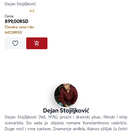
Dejan Stojiljković
Prosecna ocena je 4.8 od 5
4.8
Cena:
899,00
RSD
Članska cena i do:
647,28
RSD
Dodaj u omiljene
DODAJ U KORPU
Dejan Stojiljković
Dejan Stojiljković (Niš, 1976), prozni i dramski pisac, filmski i strip 
scenarista. Do sada je objavio romane Konstantinovo raskršće, 
Duge noći i crne zastave, Znamenje anđela, Kainov ožiljak (u četiri 