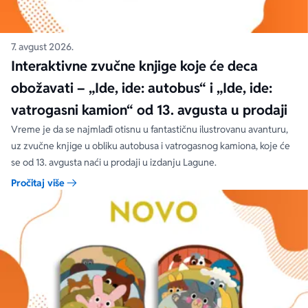
7. avgust 2026.
Interaktivne zvučne knjige koje će deca
obožavati – „Ide, ide: autobus“ i „Ide, ide:
vatrogasni kamion“ od 13. avgusta u prodaji
Vreme je da se najmlađi otisnu u fantastičnu ilustrovanu avanturu,
uz zvučne knjige u obliku autobusa i vatrogasnog kamiona, koje će
se od 13. avgusta naći u prodaji u izdanju Lagune.
Pročitaj više