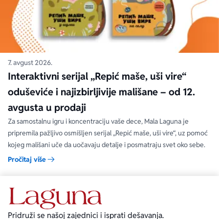
7. avgust 2026.
Interaktivni serijal „Repić maše, uši vire“
oduševiće i najizbirljivije mališane – od 12.
avgusta u prodaji
Za samostalnu igru i koncentraciju vaše dece, Mala Laguna je
pripremila pažljivo osmišljen serijal „Repić maše, uši vire“, uz pomoć
kojeg mališani uče da uočavaju detalje i posmatraju svet oko sebe.
Pročitaj više
Pridruži se našoj zajednici i isprati dešavanja.