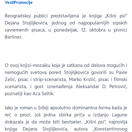
Vesti
Promocije
Ekranizovane knjige
Poezija
Bojan Ljubenović
Peter Handke
Beogradskoj publici predstavljena je knjiga „Kišni psi“
Dejana Stojiljkovića, jednog od najpopularnijih srpskih
savremenih pisaca, u ponedeljak, 12. oktobra u pivnici
Za poklon
Lični razvoj i popularna psihologija
Dejan Tiago-Stanković
Harlan Koben
Berliner.
E-knjige
Biografija
Milica Jakovljević Mir-Jam
Elif Šafak
Autori
O ovoj knjizi-mozaiku koja je satkana od delova mogućih i
nemogućih svetova pored Stojiljkovića govorili su Pavle
Zelić, pisac i strip-scenarista, Marko Krstić, pisac i filmski
scenarista, i gost iznenađenja Aleksandar D. Petrović,
poznatiji kao Aca Seltik.
Iako je roman u Srbiji apsolutno dominantna forma kada je
reč o prozi, još jedna zbirka priča u izdanju Lagune
dokazala je da može biti bestseler. „Kišni psi“, najnovija
knjiga Dejana Stojiljkovića, autora „Konstantinovog