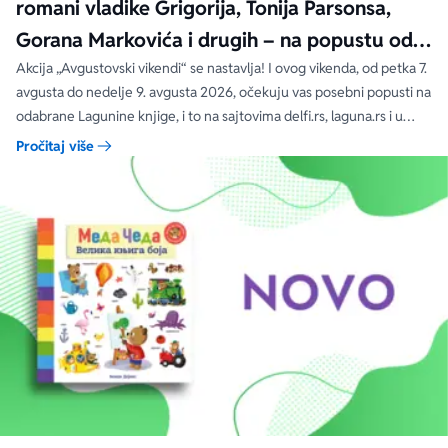
romani vladike Grigorija, Tonija Parsonsa,
Gorana Markovića i drugih – na popustu od
čak 40, 50 i 60%
Akcija „Avgustovski vikendi“ se nastavlja! I ovog vikenda, od petka 7.
avgusta do nedelje 9. avgusta 2026, očekuju vas posebni popusti na
odabrane Lagunine knjige, i to na sajtovima delfi.rs, laguna.rs i u
svim Delfi knjižarama.
Pročitaj više