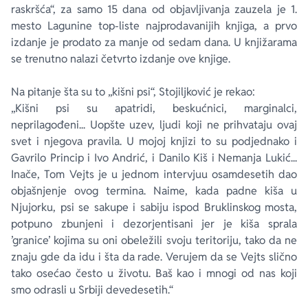
raskršća“, za samo 15 dana od objavljivanja zauzela je 1.
mesto Lagunine top-liste najprodavanijih knjiga, a prvo
izdanje je prodato za manje od sedam dana. U knjižarama
se trenutno nalazi četvrto izdanje ove knjige.
Na pitanje šta su to „kišni psi“, Stojiljković je rekao:
„Kišni psi su apatridi, beskućnici, marginalci,
neprilagođeni... Uopšte uzev, ljudi koji ne prihvataju ovaj
svet i njegova pravila. U mojoj knjizi to su podjednako i
Gavrilo Princip i Ivo Andrić, i Danilo Kiš i Nemanja Lukić...
Inače, Tom Vejts je u jednom intervjuu osamdesetih dao
objašnjenje ovog termina. Naime, kada padne kiša u
Njujorku, psi se sakupe i sabiju ispod Bruklinskog mosta,
potpuno zbunjeni i dezorjentisani jer je kiša sprala
’granice’ kojima su oni obeležili svoju teritoriju, tako da ne
znaju gde da idu i šta da rade. Verujem da se Vejts slično
tako osećao često u životu. Baš kao i mnogi od nas koji
smo odrasli u Srbiji devedesetih.“