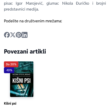
pisac Igor Marojević, glumac Nikola Đuričko i brojni
predstavnici medija.
Podelite na društvenim mrežama:
Povezani artikli
Do 20%
-10%
Kišni psi