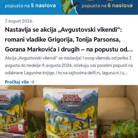
7. avgust 2026.
Nastavlja se akcija „Avgustovski vikendi“:
romani vladike Grigorija, Tonija Parsonsa,
Gorana Markovića i drugih – na popustu od
čak 40, 50 i 60%
Akcija „Avgustovski vikendi“ se nastavlja! I ovog vikenda, od petka 7.
avgusta do nedelje 9. avgusta 2026, očekuju vas posebni popusti na
odabrane Lagunine knjige, i to na sajtovima delfi.rs, laguna.rs i u
svim Delfi knjižarama.
Pročitaj više