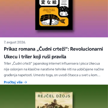
7. avgust 2026.
Prikaz romana „Čudni crteži“: Revolucionarni
Ukecu i triler koji ruši pravila
Triler „Čudni crteži“ japanskog internet influensera i pisca Ukecua
nije oslonjen na klasične narativne tehnike niti na uobičajene načine
građenja napetosti. Umesto toga, on uvodi čitaoca u svet u kom
priložene ilustracije govore više od reči, a ono što je nacrtano često
Pročitaj više
nosi dublju istinu od onoga što je izgovoreno.