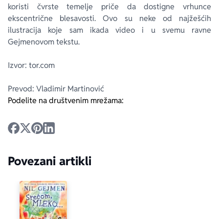
koristi čvrste temelje priče da dostigne vrhunce
ekscentrične blesavosti. Ovo su neke od najžešćih
ilustracija koje sam ikada video i u svemu ravne
Gejmenovom tekstu.
Izvor: tor.com
Prevod: Vladimir Martinović
Podelite na društvenim mrežama:
Povezani artikli