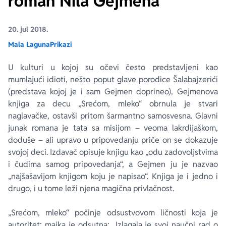
roman Nila Gejmena
Ekranizovane knjige
Poezija
Bojan Ljubenović
Peter Handke
20. jul 2018.
Mala Laguna
Prikazi
Za poklon
Lični razvoj i popularna psihologija
Dejan Tiago-Stanković
Harlan Koben
U kulturi u kojoj su očevi često predstavljeni kao
mumlajući idioti, nešto poput glave porodice Šalabajzerići
E-knjige
Biografija
Milica Jakovljević Mir-Jam
Elif Šafak
(predstava kojoj je i sam Gejmen doprineo), Gejmenova
knjiga za decu „Srećom, mleko“ obrnula je stvari
Autori
naglavačke, ostavši pritom šarmantno samosvesna. Glavni
junak romana je tata sa misijom – veoma lakrdijaškom,
doduše – ali upravo u pripovedanju priče on se dokazuje
svojoj deci. Izdavač opisuje knjigu kao „odu zadovoljstvima
i čudima samog pripovedanja“, a Gejmen ju je nazvao
„najšašavijom knjigom koju je napisao“. Knjiga je i jedno i
drugo, i u tome leži njena magična privlačnost.
„Srećom, mleko“ počinje odsustvovom ličnosti koja je
autoritet; majka je odsutna: „Izlagala je svoj naučni rad o