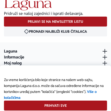
Pridruži se našoj zajednici i isprati dešavanja.
PRIJAVI SE NA NEWSLETTER LISTU
PRONAĐI NAJBLIŽI KLUB ČITALACA
Laguna
Informacije
Moj nalog
Za vreme korišćenja bilo koje stranice na našem web-sajtu,
kompanija Laguna d.o.o. može da sačuva određene informacije na
korisnikov uređaj putem "kolačića" (engleski "cookies").
Više o
kolačićima
PRIHVATI SVE