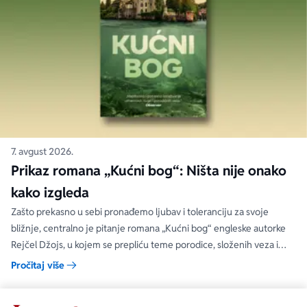
7. avgust 2026.
Prikaz romana „Kućni bog“: Ništa nije onako
kako izgleda
Zašto prekasno u sebi pronađemo ljubav i toleranciju za svoje
bližnje, centralno je pitanje romana „Kućni bog“ engleske autorke
Rejčel Džojs, u kojem se prepliću teme porodice, složenih veza i
umetnosti.
Pročitaj više