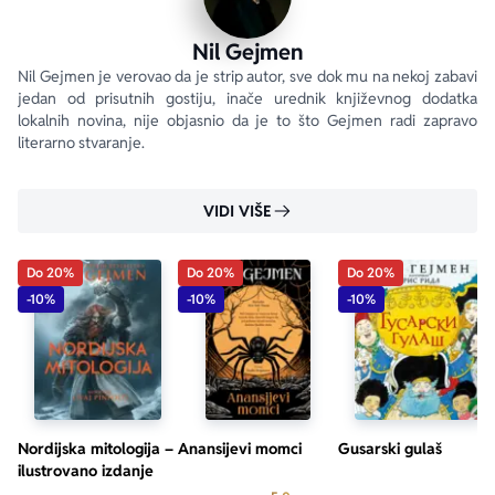
Nil Gejmen
Nil Gejmen je verovao da je strip autor, sve dok mu na nekoj zabavi 
jedan od prisutnih gostiju, inače urednik književnog dodatka 
lokalnih novina, nije objasnio da je to što Gejmen radi zapravo 
literarno stvaranje.
VIDI VIŠE
Do 20%
Do 20%
Do 20%
-10%
-10%
-10%
Nordijska mitologija –
Anansijevi momci
Gusarski gulaš
ilustrovano izdanje