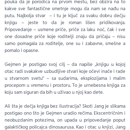
pouka da je porodica na prvom mestu, bez obzira na to
kakve sve fantastične smetnje mogu da nam se nađu na
putu. Najbolja stvar – i tu je ključ za svaku dobru dečju
knjigu – jeste to da je roman lišen pridikovanja.
Pripovedanje – usmene priče, priče za laku noć, čak i sve
one dosadne priče koje roditelji znaju da pričaju – nisu
samo pomagala za roditelje, one su i zabavne, smešne a
pomalo i opasne.
Gejmen je postigao svoj cilj – da napiše „knjigu u kojoj
otac radi svakakve uzbudljive stvari koje očevi inače i rade
u stvarnom svetu“ – sa sudarima, eksplozijama i malim
procepom u vremenu i prostoru. To je urnebesna knjiga za
koju sam siguran da bih u uživao u njoj kao dete.
Ali šta je dečja knjiga bez ilustracija? Skoti Jang je slikama
postigao ono što je Gejmen uradio rečima. Ekscentričnim i
neobuzdanim potezima, on upada u pripovedanje poput
galaktičkog policajca dinosaurusa. Kao i otac u knjizi, Jang