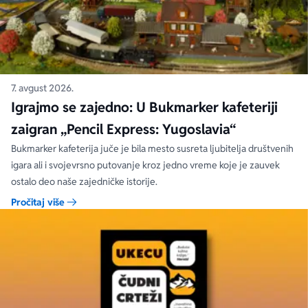
7. avgust 2026.
Igrajmo se zajedno: U Bukmarker kafeteriji
zaigran „Pencil Express: Yugoslavia“
Bukmarker kafeterija juče je bila mesto susreta ljubitelja društvenih
igara ali i svojevrsno putovanje kroz jedno vreme koje je zauvek
ostalo deo naše zajedničke istorije.
Pročitaj više