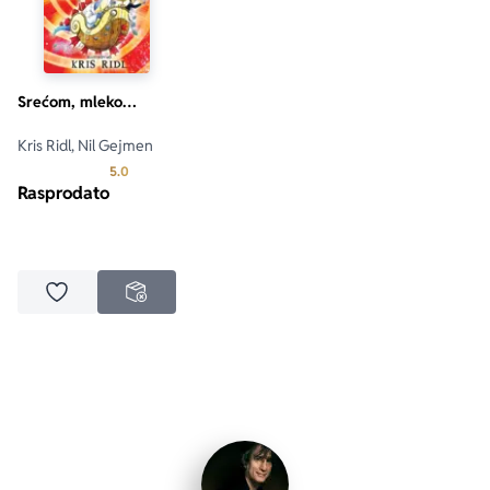
Srećom, mleko…
Kris Ridl, Nil Gejmen
Prosecna ocena je 5.0 od 5
5.0
Rasprodato
Dodaj u omiljene
NEDOSTUPNO