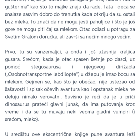
gušterima“ kao što to majke znaju da rade. Tata i deca se
snalaze sasvim dobro do trenutka kada otkriju da su ostali
bez mleka. To znači da ne mogu jesti pahuljice i što je još
gore ne mogu piti čaj sa mlekom. Otac odlazi u potragu za
Svetim Gralom doručka, ali završi sa nečim mnogo većim.
Prvo, tu su vanzemaljci, a onda i još užasnija kraljica
gusara. Srećom, kada je otac spasen šetnje po dasci, uz
pomoć stegosaurusa i njegovog dirižabla
(„Osobnotransportne lebdilopte“) u džepu je imao bocu sa
mlekom. Gejmen se, kao što je obećao, nije ustezao od
šašavosti i spisak očevih avantura kao i opstanak mleka ne
deluju nimalo verovatni. Suvišno je reći da je u priči
dinosaurus prateći glavni junak, da ima putovanja kroz
vreme i da se tu muvaju neki veoma gladni vumpiri (i
srećom, mleko).
U središtu ove ekscentrične knjige pune avantura leži