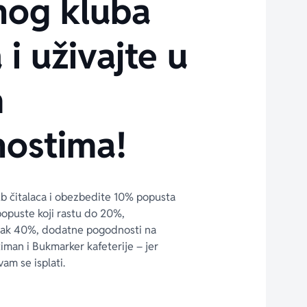
nog kluba
 i uživajte u
m
ostima!
ub čitalaca i obezbedite 10% popusta 
popuste koji rastu do 20%, 
čak 40%, dodatne pogodnosti na 
timan i Bukmarker kafeterije – jer 
vam se isplati.