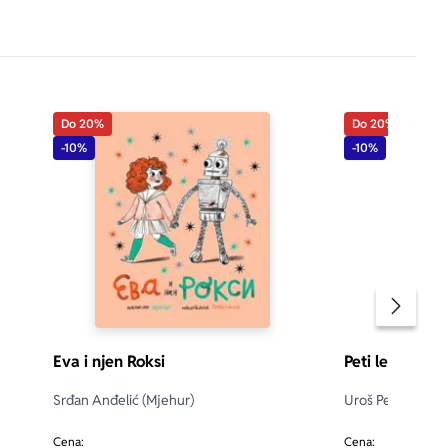
Do 20%
Do 20%
-10%
-10%
Pomeran
Eva i njen Roksi
Peti leptir
Srđan Anđelić (Mjehur)
Uroš Petrović
5.0
Cena:
Cena: