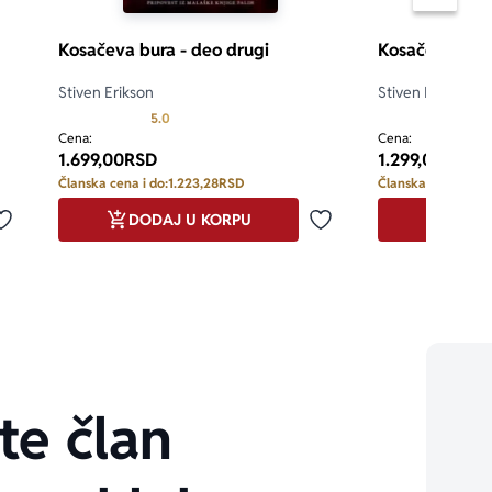
Pomeran
Kosačeva bura - deo drugi
Kosačeva bura
Stiven Erikson
Stiven Erikson
d 5
Prosecna ocena je 5.0 od 5
5.0
5.0
Cena:
Cena:
1.699,00
RSD
1.299,00
RSD
Članska cena i do:
1.223,28
RSD
Članska cena i do:
DODAJ U KORPU
DODA
Dodaj u omiljene
Dodaj u omiljene
te član