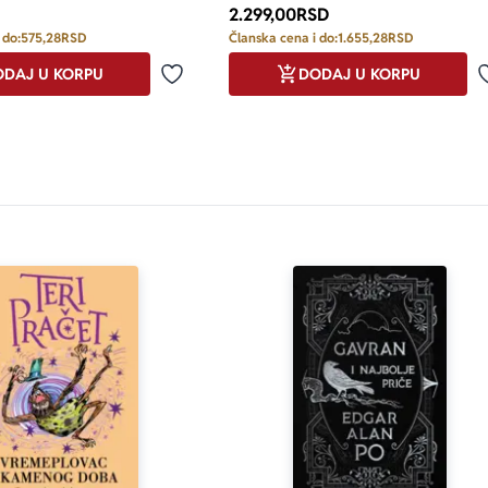
2.299,00
RSD
 do:
575,28
RSD
Članska cena i do:
1.655,28
RSD
DAJ U KORPU
DODAJ U KORPU
Dodaj u omiljene