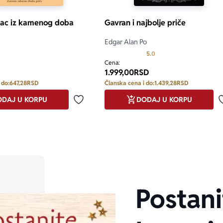
ac iz kamenog doba
Gavran i najbolje priče
Edgar Alan Po
Prosecna ocena je 5.0 o
5.0
Cena:
1.999,00
RSD
 do:
647,28
RSD
Članska cena i do:
1.439,28
RSD
DAJ U KORPU
DODAJ U KORPU
Dodaj u omiljene
Postani