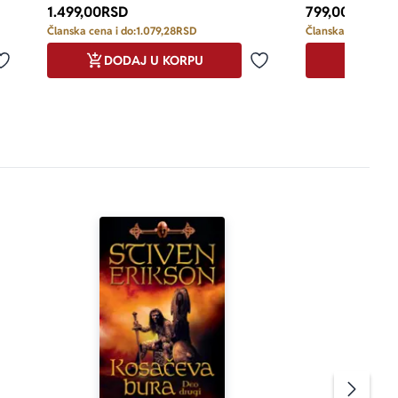
1.499,00
RSD
799,00
RSD
Članska cena i do:
1.079,28
RSD
Članska cena i do:
DODAJ U KORPU
DODA
Dodaj u omiljene
Dodaj u omiljene