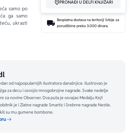
PRONAĐI U DELFI KNJIŽARI
eća samo po 
eća ga samo 
Besplatna dostava na teritoriji Srbije za
eću, ukrasti 
porudžbine preko 3.000 dinara.
Nila Gejmena 
dl
jedan od najpopularnijih ilustratora današnjice. Ilustrovao je
jiga za decu i osvojio mnogobrojne nagrade. Svake nedelje
ure za novine Observer. Dva puta je osvajao Medalju Kejt
dobitnik je i Zlatne nagrade Smartiz i Srebrne nagrade Nestle.
atkiš su mu gumene bombone.
oru