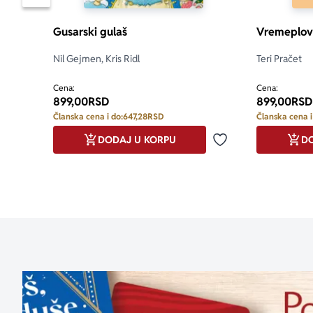
Pomeranje sadržaja slajdera u levo
Gusarski gulaš
Vremeplov
Nil Gejmen, Kris Ridl
Teri Pračet
Cena:
Cena:
899,00
RSD
899,00
RSD
Članska cena i do:
647,28
RSD
Članska cena i
DODAJ U KORPU
DO
Dodaj u omiljene