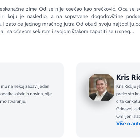
eskonačne zime Od se nije osećao kao srećković. Oca se s
ekiri koju je nasledio, a na sopstvene dogodovštine pods
. I zato će jednog mračnog jutra Od obući svoju najtopliju od
sa i sa očevom sekirom i svojom štakom zaputiti se u sneg…
zastrta uzbudljiva, čarobna avantura našeg omiljenog pisca 
ilustracijama jednako voljenog Krisa Ridla.
Kris Ri
k mu na nekoj zabavi jedan
Kris Ridl je 
odatka lokalnih novina, nije
preko sto kn
rno stvaranje.
crta karikat
Grinavej, a 
Omiljeni sl
Više o aut