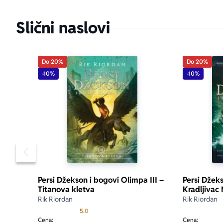
Slični naslovi
Do 20%
Do 20%
-10%
-10%
Pomeranje sadržaja slajdera u levo
Persi Džekson i bogovi Olimpa III –
Persi Džeks
Titanova kletva
Kradljivac
Rik Riordan
Rik Riordan
Prosecna ocena je 5.0 od 5
5.0
Cena:
Cena: