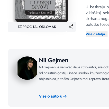
U beskraju b
vikinškoj s
skrhana noga
polutku loso
PROČITAJ ODLOMAK
Više detalja...
A snegom je 
sa raskošnim 
Nil Gejmen
Nil Gejmen je verovao da je strip autor, sve do
od prisutnih gostiju, inače urednik književnog d
objasnio da je to što Gejmen radi zapravo litera
Više o autoru