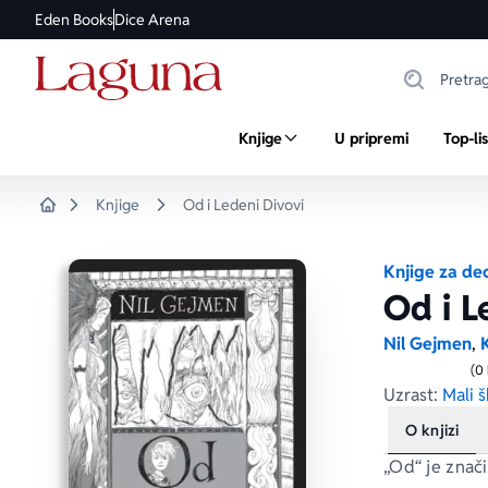
Eden Books
Dice Arena
Knjige
U pripremi
Top-li
Knjige
Od i Ledeni Divovi
Home
Knjige za de
Od i L
Nil Gejmen
,
K
(0
Uzrast:
Mali š
O knjizi
„Od“ je znač