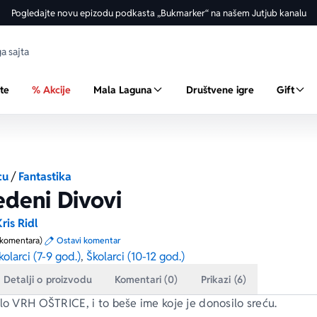
Pogledajte novu epizodu podkasta „Bukmarker“ na našem Jutjub kanalu
ste
% Akcije
Mala Laguna
Društvene igre
Gift
cu
/
Fantastika
edeni Divovi
ris Ridl
 komentara)
Ostavi komentar
kolarci (7-9 god.)
,
Školarci (10-12 god.)
Detalji o proizvodu
Komentari (0)
Prikazi (6)
ilo VRH OŠTRICE, i to beše ime koje je donosilo sreću.