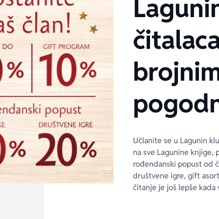
Laguni
čitalaca
brojni
pogodn
Učlanite se u Lagunin kl
na sve Lagunine knjige, 
rođendanski popust od 
društvene igre, gift asor
čitanje je još lepše kada 