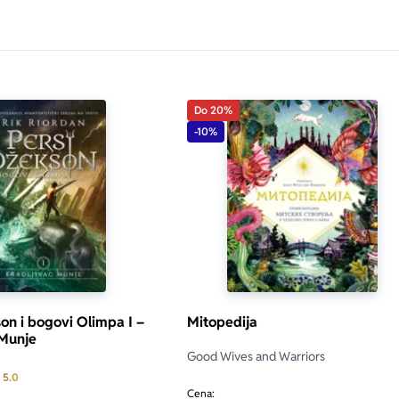
Do 20%
-10%
on i bogovi Olimpa I –
Mitopedija
 Munje
Good Wives and Warriors
Prosecna ocena je 5.0 od 5
5.0
Cena: