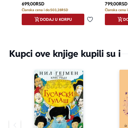
699,00
RSD
799,00
RSD
Članska cena i do:
503,28
RSD
Članska cena i
DODAJ U KORPU
DO
Dodaj u omiljene
Kupci ove knjige kupili su i