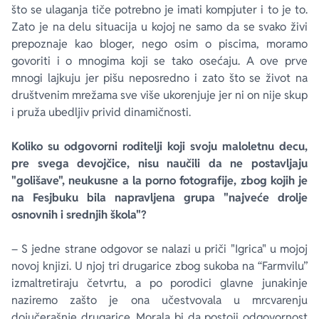
što se ulaganja tiče potrebno je imati kompjuter i to je to.
Zato je na delu situacija u kojoj ne samo da se svako živi
prepoznaje kao bloger, nego osim o piscima, moramo
govoriti i o mnogima koji se tako osećaju. A ove prve
mnogi lajkuju jer pišu neposredno i zato što se život na
društvenim mrežama sve više ukorenjuje jer ni on nije skup
i pruža ubedljiv privid dinamičnosti.
Koliko su odgovorni roditelji koji svoju maloletnu decu,
pre svega devojčice, nisu naučili da ne postavljaju
"golišave", neukusne a la porno fotografije, zbog kojih je
na Fesjbuku bila napravljena grupa "najveće drolje
osnovnih i srednjih škola"?
– S jedne strane odgovor se nalazi u priči "Igrica" u mojoj
novoj knjizi. U njoj tri drugarice zbog sukoba na “Farmvilu”
izmaltretiraju četvrtu, a po porodici glavne junakinje
naziremo zašto je ona učestvovala u mrcvarenju
dojučerašnje drugarice. Morala bi da postoji odgovornost