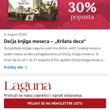
6. avgust 2026.
Dečja knjiga meseca – „Krilata deca“
Za ljubitelje knjige Laguna uvek ima dobre vesti! Svakog meseca
jedan naslov za decu proglašavamo za Dečju knjigu meseca. To
znači da će od 1. do 31. avgusta 2026. godine Dečja knjiga meseca
moći da se kupi na specijalnom popustu od 30%. Uz ovaj popust ne
Pročitaj više
važe članski i količinski popust.
Pridruži se našoj zajednici i isprati dešavanja.
PRIJAVI SE NA NEWSLETTER LISTU