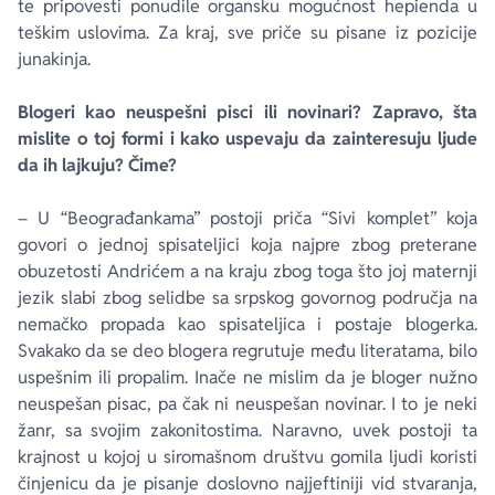
te pripovesti ponudile organsku mogućnost hepienda u
teškim uslovima. Za kraj, sve priče su pisane iz pozicije
junakinja.
Blogeri kao neuspešni pisci ili novinari? Zapravo, šta
mislite o toj formi i kako uspevaju da zainteresuju ljude
da ih lajkuju? Čime?
– U “Beograđankama” postoji priča “Sivi komplet” koja
govori o jednoj spisateljici koja najpre zbog preterane
obuzetosti Andrićem a na kraju zbog toga što joj maternji
jezik slabi zbog selidbe sa srpskog govornog područja na
nemačko propada kao spisateljica i postaje blogerka.
Svakako da se deo blogera regrutuje među literatama, bilo
uspešnim ili propalim. Inače ne mislim da je bloger nužno
neuspešan pisac, pa čak ni neuspešan novinar. I to je neki
žanr, sa svojim zakonitostima. Naravno, uvek postoji ta
krajnost u kojoj u siromašnom društvu gomila ljudi koristi
činjenicu da je pisanje doslovno najjeftiniji vid stvaranja,