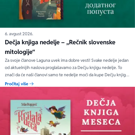
6. avgust 2026.
Dečja knjiga nedelje – „Rečnik slovenske
mitologije“
Za svoje članove Laguna uvek ima dobre vesti! Svake nedelje jedan
od aktuelnijih naslova proglašavamo za Dečju knjigu nedelje. To
znači da će naši članovi samo te nedelje moći da kupe Dečju knjigu
nedelje sa specijalnim DODATNIM popustom od 30%.
Pročitaj više