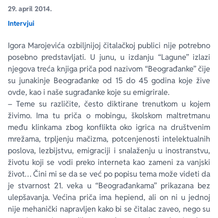
29. april 2014.
Intervjui
Ekranizovane knjige
Poezija
Bojan Ljubenović
Peter Handke
Igora Marojevića ozbiljnijoj čitalačkoj publici nije potrebno
Za poklon
Lični razvoj i popularna psihologija
Dejan Tiago-Stanković
Harlan Koben
posebno predstavljati. U junu, u izdanju “Lagune” izlazi
njegova treća knjiga priča pod nazivom “Beograđanke” čije
E-knjige
Biografija
Milica Jakovljević Mir-Jam
Elif Šafak
su junakinje Beograđanke od 15 do 45 godina koje žive
ovde, kao i naše sugrađanke koje su emigrirale.
– Teme su različite, često diktirane trenutkom u kojem
Autori
živimo. Ima tu priča o mobingu, školskom maltretmanu
među klinkama zbog konflikta oko igrica na društvenim
mrežama, trpljenju mačizma, potcenjenosti intelektualnih
poslova, lezbijstvu, emigraciji i snalaženju u inostranstvu,
životu koji se vodi preko interneta kao zameni za vanjski
život… Čini mi se da se već po popisu tema može videti da
je stvarnost 21. veka u “Beograđankama” prikazana bez
ulepšavanja. Većina priča ima hepiend, ali on ni u jednoj
nije mehanički napravljen kako bi se čitalac zaveo, nego su