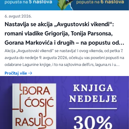
6. avgust 2026.
Nastavlja se akcija „Avgustovski vikendi“:
romani vladike Grigorija, Tonija Parsonsa,
Gorana Markovića i drugih – na popustu od
čak 40, 50 i 60%
Akcija „Avgustovski vikendi“ se nastavlja! I ovog vikenda, od petka 7.
avgusta do nedelje 9. avgusta 2026, očekuju vas posebni popusti na
odabrane Lagunine knjige, i to na sajtovima delfi.rs, laguna.rs i u
svim Delfi knjižarama.
Pročitaj više