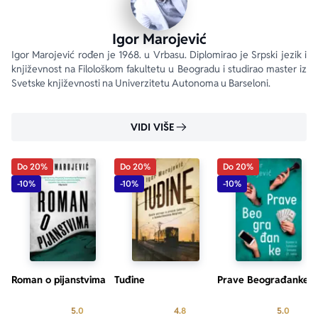
Igor Marojević
Igor Marojević rođen je 1968. u Vrbasu. Diplomirao je Srpski jezik i 
književnost na Filološkom fakultetu u Beogradu i studirao master iz 
Svetske književnosti na Univerzitetu Autonoma u Barseloni.
VIDI VIŠE
Do 20%
Do 20%
Do 20%
-10%
-10%
-10%
Roman o pijanstvima
Tuđine
Prave Beograđanke
Prosecna ocena je 5.0 od 5
Prosecna ocena je 4.8 od 5
Prosecn
5.0
4.8
5.0