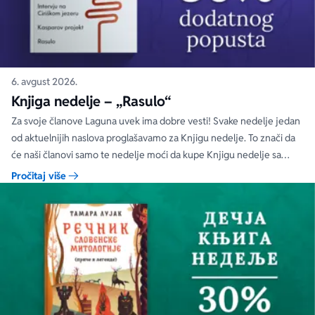
6. avgust 2026.
Knjiga nedelje – „Rasulo“
Za svoje članove Laguna uvek ima dobre vesti! Svake nedelje jedan
od aktuelnijih naslova proglašavamo za Knjigu nedelje. To znači da
će naši članovi samo te nedelje moći da kupe Knjigu nedelje sa
specijalnim DODATNIM popustom od 30%.
Pročitaj više