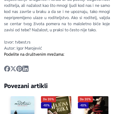
roditelja, ali nažalost kao što mnogi ljudi kod nas i ne samo
kod nas završe u braku a da se i ne upoznaju, tako mnogi
nepripremljeno ulaze u roditeljstvo. Ako si roditelj, valjda
se centar tvog života pomera na to maloletno biće koje
zavisi od tebe? Nažalost, u praksi to često nije tako.
Izvor: tvbest.rs
Autor: Igor Marojević
Podelite na društvenim mrežama:
Povezani artikli
Do 20%
Do 20%
-10%
-10%