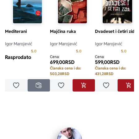
Mediterani
Majčina ruka
Dvadeset i četiri zida
Igor Marojević
Igor Marojević
Igor Marojević
Prosecna ocena je 5.0 od 5
Prosecna ocena je 5.0 od 5
Prosecn
5.0
5.0
5.0
Rasprodato
Cena:
Cena:
699,00
RSD
599,00
RSD
Članska cena i do:
Članska cena i do:
503,28
RSD
431,28
RSD
Dodaj u omiljene
Dodaj u omiljene
Dodaj u omilje
NEDOSTUPNO
DODAJ U KORPU
DODA