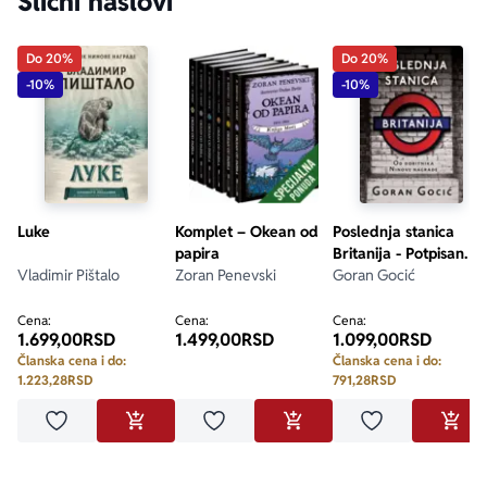
Slični naslovi
Do 20%
Do 20%
-10%
-10%
Luke
Komplet – Okean od
Poslednja stanica
papira
Britanija - Potpisan
Vladimir Pištalo
Zoran Penevski
primerak
Goran Gocić
Cena:
Cena:
Cena:
1.699,00
RSD
1.499,00
RSD
1.099,00
RSD
Članska cena i do:
Članska cena i do:
1.223,28
RSD
791,28
RSD
Dodaj u omiljene
Dodaj u omiljene
Dodaj u omilje
DODAJ U KORPU
DODAJ U KORPU
DODA