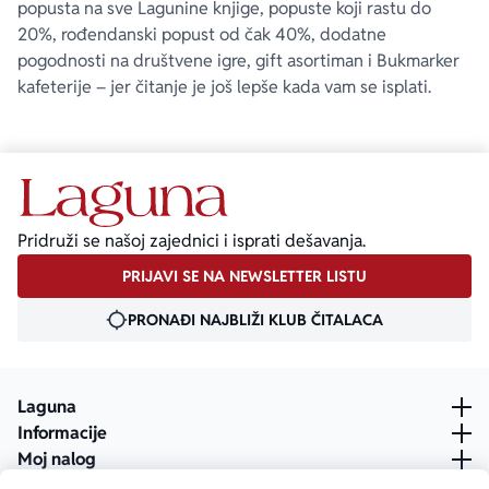
popusta na sve Lagunine knjige, popuste koji rastu do
20%, rođendanski popust od čak 40%, dodatne
pogodnosti na društvene igre, gift asortiman i Bukmarker
kafeterije – jer čitanje je još lepše kada vam se isplati.
Pridruži se našoj zajednici i isprati dešavanja.
PRIJAVI SE NA NEWSLETTER LISTU
PRONAĐI NAJBLIŽI KLUB ČITALACA
Laguna
Informacije
Moj nalog