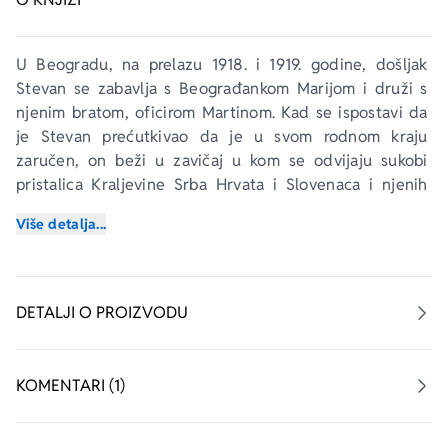
U Beogradu, na prelazu 1918. i 1919. godine, došljak 
Stevan se zabavlja s Beograđankom Marijom i druži s 
njenim bratom, oficirom Martinom. Kad se ispostavi da 
je Stevan prećutkivao da je u svom rodnom kraju 
zaručen, on beži u zavičaj u kom se odvijaju sukobi 
pristalica Kraljevine Srba Hrvata i Slovenaca i njenih 
protivnika. Martin tamo odlazi kako bi napredovao u 
Više detalja...
službi, a sa sobom, da bi je držao na oku, vodi i sestru 
Mariju. Odnos troje glavnih likova u ratnom kontekstu 
skreće u pravcu koji iznenađuje kako njih, tako i čitaoca. 
O svemu tome krajem 90-ih godina XX veka u bolničkoj 
DETALJI O PROIZVODU
sobi na Banjici stogodišnji Stevanov brat pripoveda 
jednom mladiću koji se tako upoznaje sa vlastitim 
poreklom koje sadrži elemente koje on nije mogao ni da 
KOMENTARI (1)
nasluti.