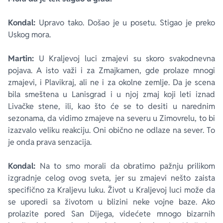
Kondal:
Upravo tako. Došao je u posetu. Stigao je preko
Uskog mora.
Martin:
U Kraljevoj luci zmajevi su skoro svakodnevna
pojava. A isto važi i za Zmajkamen, gde prolaze mnogi
zmajevi, i Plavikraj, ali ne i za okolne zemlje. Da je scena
bila smeštena u Lanisgrad i u njoj zmaj koji leti iznad
Livačke stene, ili, kao što će se to desiti u narednim
sezonama, da vidimo zmajeve na severu u Zimovrelu, to bi
izazvalo veliku reakciju. Oni obično ne odlaze na sever. To
je onda prava senzacija.
Kondal:
Na to smo morali da obratimo pažnju prilikom
izgradnje celog ovog sveta, jer su zmajevi nešto zaista
specifično za Kraljevu luku. Život u Kraljevoj luci može da
se uporedi sa životom u blizini neke vojne baze. Ako
prolazite pored San Dijega, videćete mnogo bizarnih