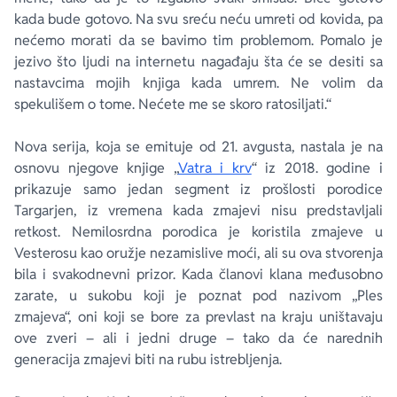
kada bude gotovo. Na svu sreću neću umreti od kovida, pa
nećemo morati da se bavimo tim problemom. Pomalo je
jezivo što ljudi na internetu nagađaju šta će se desiti sa
nastavcima mojih knjiga kada umrem. Ne volim da
spekulišem o tome. Nećete me se skoro ratosiljati.“
Nova serija, koja se emituje od 21. avgusta, nastala je na
osnovu njegove knjige „
Vatra i krv
“ iz 2018. godine i
prikazuje samo jedan segment iz prošlosti porodice
Targarjen, iz vremena kada zmajevi nisu predstavljali
retkost. Nemilosrdna porodica je koristila zmajeve u
Vesterosu kao oružje nezamislive moći, ali su ova stvorenja
bila i svakodnevni prizor. Kada članovi klana međusobno
zarate, u sukobu koji je poznat pod nazivom „Ples
zmajeva“, oni koji se bore za prevlast na kraju uništavaju
ove zveri – ali i jedni druge – tako da će narednih
generacija zmajevi biti na rubu istrebljenja.