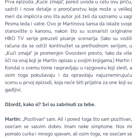
Prva epizoda „Kuće zmaja“, pored uvoda u celu ovu priču,
sadrži i nove detalje o proročanstvu koje može u velikoj
meri da implicira ono šta autor još želi da saznamo u sagi
Pesma leda i vatre
. Ovo je Martinova šansa da iskaže svoje
stanovište o kanonu, nakon što su scenaristi originalne
HBO TV serije preuzeli pisanje scenarija. (Iako su vodili
računa da se održi kontinuitet sa prethodnom serijom, u
„Kući zmaja“ je promenjen Gvozdeni presto, tako da više
liči na onaj koji je Martin opisao u svojim knjigama.) Martin i
Kondal o svemu tome raspravljaju u razgovoru koji sledi, a
osim toga pokušavaju i da opravdaju najuznemirujuću
scenu u prvoj epizodi, koja neće biti prijatna za one koji su
gadljivi.
Džordž, kako si? Svi su zabrinuti za tebe.
Martin:
„Pozitivan“ sam. Ali i pored toga što sam pozitivan,
osećam se sasvim dobro. Imam neke simptome. Nos mi
pomalo curka i mnogo spavam, ali osim toga, ne osećam se