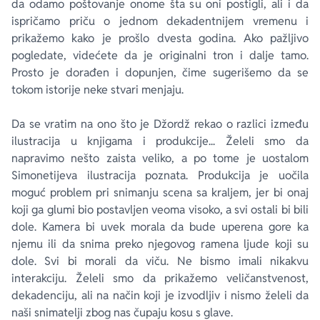
da odamo poštovanje onome šta su oni postigli, ali i da
ispričamo priču o jednom dekadentnijem vremenu i
prikažemo kako je prošlo dvesta godina. Ako pažljivo
pogledate, videćete da je originalni tron i dalje tamo.
Prosto je dorađen i dopunjen, čime sugerišemo da se
tokom istorije neke stvari menjaju.
Da se ​​vratim na ono što je Džordž rekao o razlici između
ilustracija u knjigama i produkcije... Želeli smo da
napravimo nešto zaista veliko, a po tome je uostalom
Simonetijeva ilustracija poznata. Produkcija je uočila
moguć problem pri snimanju scena sa kraljem, jer bi onaj
koji ga glumi bio postavljen veoma visoko, a svi ostali bi bili
dole. Kamera bi uvek morala da bude uperena gore ka
njemu ili da snima preko njegovog ramena ​​ljude koji su
dole. Svi bi morali da viču. Ne bismo imali nikakvu
interakciju. Želeli smo da prikažemo veličanstvenost,
dekadenciju, ali na način koji je izvodljiv i nismo želeli da
naši snimatelji zbog nas čupaju kosu s glave.