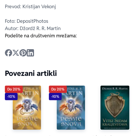
Prevod: Kristijan Vekonj
Foto: DepositPhotos
Autor: Džordž R. R. Martin
Podelite na društvenim mrežama:
Povezani artikli
Do 20%
Do 20%
-10%
-10%