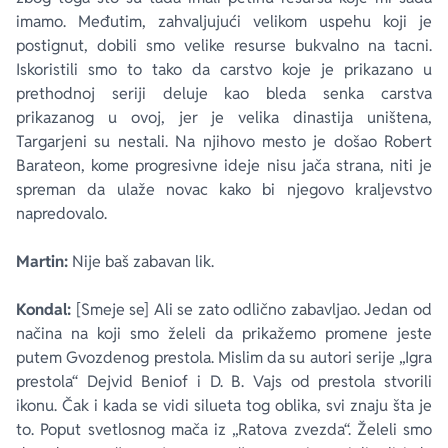
imamo. Međutim, zahvaljujući velikom uspehu koji je
postignut, dobili smo velike resurse bukvalno na tacni.
Iskoristili smo to tako da carstvo koje je prikazano u
prethodnoj seriji deluje kao bleda senka carstva
prikazanog u ovoj, jer je velika dinastija uništena,
Targarjeni su nestali. Na njihovo mesto je došao Robert
Barateon, kome progresivne ideje nisu jača strana, niti je
spreman da ulaže novac kako bi njegovo kraljevstvo
napredovalo.
Martin:
Nije baš zabavan lik.
Kondal:
[Smeje se] Ali se zato odlično zabavljao. Jedan od
načina na koji smo želeli da prikažemo promene jeste
putem Gvozdenog prestola. Mislim da su autori serije „Igra
prestola“ Dejvid Beniof i D. B. Vajs od prestola stvorili
ikonu. Čak i kada se vidi silueta tog oblika, svi znaju šta je
to. Poput svetlosnog mača iz „Ratova zvezda“. Želeli smo