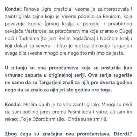
Kondal:
Fanove „Igre prestola“ veoma je zainteresovala i
zaintrigirala tajna koju je Viseris podelio sa Renirom, koja
povezuje Egona [prvog kralja u porodici i prvobitnog
osvajača Vesterosa] sa proročanstvima koja znamo o Dugoj
noći i Tuđinima [to jest Belim hodačima] i Noćnom kralju
koji dolazi sa severa – i što je možda dinastija Targarjen
svega bila svesna mnogo pre nego što mislimo da jeste.
U pitanju su ona proročanstva koja su poslužila kao
vrhunac zapleta u originalnoj seriji. Ova serija sugeriše
ne samo da su Targarjeni znali za njih pre dvesta godina
nego da se znalo za njih još sto godina pre toga.
Kondal:
Mislim da ih je to vrlo zaintrigiralo. Mnogi su rekli
da sam počinio jeres prema
Pesmi leda i vatre
, ali sam im
rekao: „To je Džordž smislio.“ Onda su se smirili.
Zbog čega su značajna ova proročanstava, Džordž?