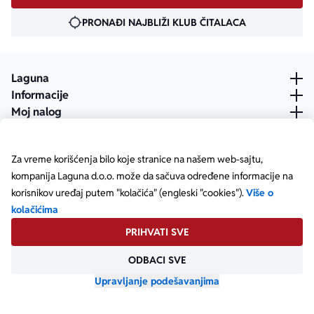
PRONAĐI NAJBLIŽI KLUB ČITALACA
Laguna
Informacije
Moj nalog
Za vreme korišćenja bilo koje stranice na našem web-sajtu,
kompanija Laguna d.o.o. može da sačuva određene informacije na
korisnikov uređaj putem "kolačića" (engleski "cookies").
Više o
kolačićima
PRIHVATI SVE
ODBACI SVE
Posetite našu Facebook stranicu
Posetite našu X stranicu
Posetite našu Instagram stranicu
Posetite naš YouTube
Posetite našu TikTok stranicu
Posetite našu LinkedIn stranicu
Copyright © Laguna d.o.o. Starine Novaka 23, Beograd •
Matični broj: 17414844
Upravljanje podešavanjima
Powered by
oozmi.com