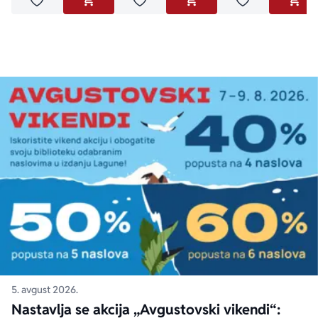
Dodaj u omiljene
Dodaj u omiljene
Dodaj u omilje
DODAJ U KORPU
DODAJ U KORPU
DODA
5. avgust 2026.
Nastavlja se akcija „Avgustovski vikendi“: