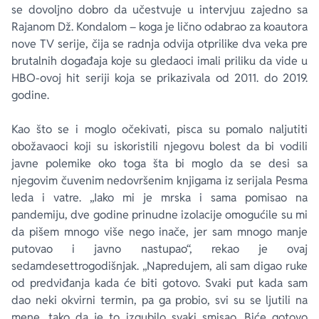
se dovoljno dobro da učestvuje u intervjuu zajedno sa
Rajanom Dž. Kondalom – koga je lično odabrao za koautora
nove TV serije, čija se radnja odvija otprilike dva veka pre
brutalnih događaja koje su gledaoci imali priliku da vide u
HBO-ovoj hit seriji koja se prikazivala od 2011. do 2019.
godine.
Kao što se i moglo očekivati, pisca su pomalo naljutiti
obožavaoci koji su iskoristili njegovu bolest da bi vodili
javne polemike oko toga šta bi moglo da se desi sa
njegovim čuvenim nedovršenim knjigama iz serijala
Pesma
leda i vatre
. „Iako mi je mrska i sama pomisao na
pandemiju, dve godine prinudne izolacije omogućile su mi
da pišem mnogo više nego inače, jer sam mnogo manje
putovao i javno nastupao“, rekao je ovaj
sedamdesettrogodišnjak. „Napredujem, ali sam digao ruke
od predviđanja kada će biti gotovo. Svaki put kada sam
dao neki okvirni termin, pa ga probio, svi su se ljutili na
mene, tako da je to izgubilo svaki smisao. Biće gotovo