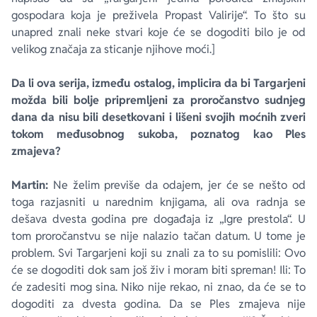
gospodara koja je preživela Propast Valirije“. To što su
unapred znali neke stvari koje će se dogoditi bilo je od
velikog značaja za sticanje njihove moći.]
Da li ova serija, između ostalog, implicira da bi Targarjeni
možda bili bolje pripremljeni za proročanstvo sudnjeg
dana da nisu bili desetkovani i lišeni svojih moćnih zveri
tokom međusobnog sukoba, poznatog kao Ples
zmajeva?
Martin:
Ne želim previše da odajem, jer će se nešto od
toga razjasniti u narednim knjigama, ali ova radnja se
dešava dvesta godina pre događaja iz „Igre prestola“. U
tom proročanstvu se nije nalazio tačan datum. U tome je
problem. Svi Targarjeni koji su znali za to su pomislili:
Ovo
će se dogoditi dok sam još živ i moram biti spreman!
Ili:
To
će zadesiti mog sina
. Niko nije rekao, ni znao, da će se to
dogoditi za dvesta godina. Da se Ples zmajeva nije