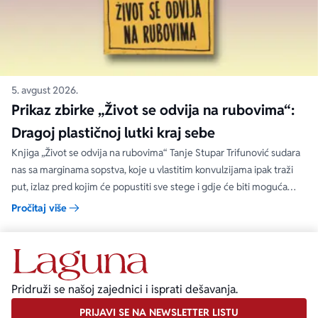
5. avgust 2026.
Prikaz zbirke „Život se odvija na rubovima“:
Dragoj plastičnoj lutki kraj sebe
Knjiga „Život se odvija na rubovima“ Tanje Stupar Trifunović sudara
nas sa marginama sopstva, koje u vlastitim konvulzijama ipak traži
put, izlaz pred kojim će popustiti sve stege i gdje će biti moguća
sloboda.
Pročitaj više
Pridruži se našoj zajednici i isprati dešavanja.
PRIJAVI SE NA NEWSLETTER LISTU