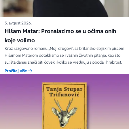
5. avgust 2026.
Hišam Matar: Pronalazimo se u očima onih
koje volimo
Kroz razgovor o romanu „Moji drugovi“, sa britansko-libijskim piscem
Hišamom Matarom dotakli smo se i važnih životnih pitanja, kao što
su: šta danas znači biti čovek i koliko se vrednuju sloboda i hrabrost.
Pročitaj više