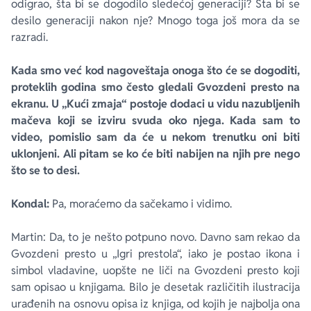
odigrao, šta bi se dogodilo sledećoj generaciji? Šta bi se
desilo generaciji nakon nje? Mnogo toga još mora da se
razradi.
Kada smo već kod nagoveštaja onoga što će se dogoditi,
proteklih godina smo često gledali Gvozdeni presto na
ekranu. U „Kući zmaja“ postoje dodaci u vidu nazubljenih
mačeva koji se izviru svuda oko njega. Kada sam to
video, pomislio sam da će u nekom trenutku oni biti
uklonjeni. Ali pitam se ko će biti nabijen na njih pre nego
što se to desi.
Kondal:
Pa, moraćemo da sačekamo i vidimo.
Martin: Da, to je nešto potpuno novo. Davno sam rekao da
Gvozdeni presto u „Igri prestola“, iako je postao ikona i
simbol vladavine, uopšte ne liči na Gvozdeni presto koji
sam opisao u knjigama. Bilo je desetak različitih ilustracija
urađenih na osnovu opisa iz knjiga, od kojih je najbolja ona