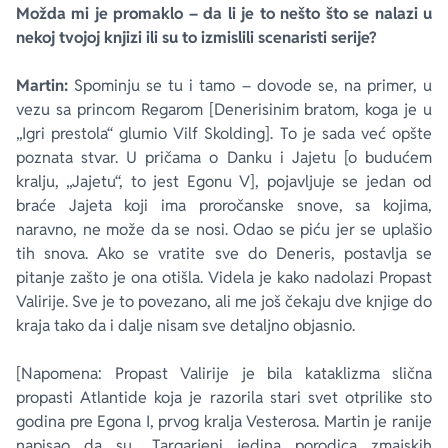
Možda mi je promaklo – da li je to nešto što se nalazi u
nekoj tvojoj knjizi ili su to izmislili scenaristi serije?
Martin:
Spominju se tu i tamo – dovode se, na primer, u
vezu sa princom Regarom [Denerisinim bratom, koga je u
„Igri prestola“ glumio Vilf Skolding]. To je sada već opšte
poznata stvar. U pričama o Danku i Jajetu [o budućem
kralju, „Jajetu“, to jest Egonu V], pojavljuje se jedan od
braće Jajeta koji ima proročanske snove, sa kojima,
naravno, ne može da se nosi. Odao se piću jer se uplašio
tih snova. Ako se vratite sve do Deneris, postavlja se
pitanje zašto je ona otišla. Videla je kako nadolazi Propast
Valirije. Sve je to povezano, ali me još čekaju dve knjige do
kraja tako da i dalje nisam sve detaljno objasnio.
[Napomena: Propast Valirije je bila kataklizma slična
propasti Atlantide koja je razorila stari svet otprilike sto
godina pre Egona I, prvog kralja Vesterosa. Martin je ranije
napisao da su „Targarjeni jedina porodica zmajskih