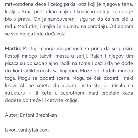
mrtvorođene dece i celog pakla kroz koji je njegova žena,
kraljica Ema, prošla kao majka. I konačno deluje kao da je
bio u pravu. On je samouveren i siguran da će sve biti u
redu. Međutim, i majka i sin umiru na porođaju. Odjednom
se sve menja i ide dođavola.
Martin:
Postoji mnogo mogućnosti za priču da se proširi.
Postoji mnogo takvih mesta u seriji. Rajan i njegov tim
pisaca su do sada sjajno radili na tome i pazili da ne dođe
do kontradiktornosti sa knjigom. Može se dodati mnogo
toga. Mogu se dodati scene. Mogu se čak dodati i neki
likovi. Ali ne smete da uradite ništa što bi uticalo na
strukturu – ili ćete u suprotnom imati problem kada
dođete do treće ili četvrte knjige.
Autor: Entoni Brezniken
Izvor: vanityfair.com