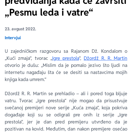
predviđanja kada će završiti
„Pesmu leda i vatre“
Ekranizovane knjige
Poezija
Bojan Ljubenović
Peter Handke
23. avgust 2022.
Za poklon
Lični razvoj i popularna psihologija
Dejan Tiago-Stanković
Harlan Koben
Intervjui
E-knjige
Biografija
Milica Jakovljević Mir-Jam
Elif Šafak
U zajedničkom razgovoru sa Rajanom Dž. Kondalom o
„Kući zmaja“, tvorac „
Igre prestola
“,
Džordž R. R. Martin
Autori
otvorio je dušu: „Mislim da je pomalo jezivo što ljudi na
internetu nagađaju šta će se desiti sa nastavcima mojih
knjiga kada umrem.“
Džordž R. R. Martin se prehladio – ali i pored toga bljuje
vatru. Tvorac „Igre prestola“ nije mogao da prisustvuje
svečanoj premijeri nove serije „Kuća zmaja“, koja pokriva
događaje koji su se odigrali pre onih iz serije „Igre
prestola“, jer je dan pred premijeru utvrđeno da je
pozitivan na kovid. Međutim, dan nakon premijere osećao