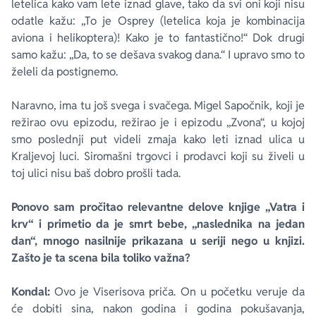
letelica kako vam lete iznad glave, tako da svi oni koji nisu
odatle kažu: „To je
Osprey
(letelica koja je kombinacija
aviona i helikoptera)! Kako je to fantastično!“ Dok drugi
samo kažu: „Da, to se dešava svakog dana.“ I upravo smo to
želeli da postignemo.
Naravno, ima tu još svega i svačega. Migel Sapočnik, koji je
režirao ovu epizodu, režirao je i epizodu „Zvona“, u kojoj
smo poslednji put videli zmaja kako leti iznad ulica u
Kraljevoj luci. Siromašni trgovci i prodavci koji su živeli u
toj ulici nisu baš dobro prošli tada.
Ponovo sam pročitao relevantne delove knjige „Vatra i
krv“ i primetio da je smrt bebe, „naslednika na jedan
dan“, mnogo nasilnije prikazana u seriji nego u knjizi.
Zašto je ta scena bila toliko važna?
Kondal:
Ovo je Viserisova priča. On u početku veruje da
će dobiti sina, nakon godina i godina pokušavanja,