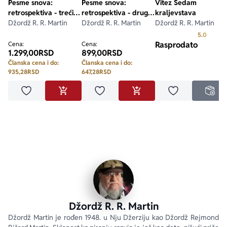
Pesme snova:
Pesme snova:
Vitez Sedam
retrospektiva - treći
retrospektiva - drugi
kraljevstava
tom
Džordž R. R. Martin
tom
Džordž R. R. Martin
Džordž R. R. Martin
Prosecn
5.0
Rasprodato
Cena:
Cena:
1.299,00
RSD
899,00
RSD
Članska cena i do:
Članska cena i do:
935,28
RSD
647,28
RSD
Dodaj u omiljene
Dodaj u omiljene
Dodaj u omilje
DODAJ U KORPU
DODAJ U KORPU
NED
Džordž R. R. Martin
Džordž Martin je rođen 1948. u Nju Džerziju kao Džordž Rejmond 