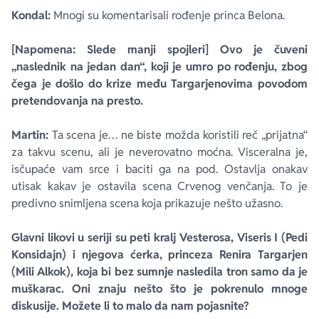
Kondal:
Mnogi su komentarisali rođenje princa Belona.
[Napomena: Slede manji spojleri] Ovo je čuveni
„naslednik na jedan dan“, koji je umro po rođenju, zbog
čega je došlo do krize među Targarjenovima povodom
pretendovanja na presto.
Martin:
Ta scena je… ne biste možda koristili reč „prijatna“
za takvu scenu, ali je neverovatno moćna. Visceralna je,
isčupaće vam srce i baciti ga na pod. Ostavlja onakav
utisak kakav je ostavila scena Crvenog venčanja. To je
predivno snimljena scena koja prikazuje nešto užasno.
Glavni likovi u seriji su peti kralj Vesterosa, Viseris I (Pedi
Konsidajn) i njegova ćerka, princeza Renira Targarjen
(Mili Alkok), koja bi bez sumnje nasledila tron samo da je
muškarac. Oni znaju nešto što je pokrenulo mnoge
diskusije. Možete li to malo da nam pojasnite?