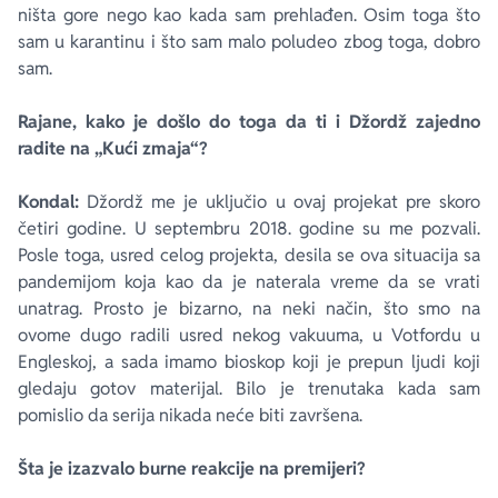
ništa gore nego kao kada sam prehlađen. Osim toga što
sam u karantinu i što sam malo poludeo zbog toga, dobro
sam.
Rajane, kako je došlo do toga da ti i Džordž zajedno
radite na „Kući zmaja“?
Kondal:
Džordž me je uključio u ovaj projekat pre skoro
četiri godine. U septembru 2018. godine su me pozvali.
Posle toga, usred celog projekta, desila se ova situacija sa
pandemijom koja kao da je naterala vreme da se vrati
unatrag. Prosto je bizarno, na neki način, što smo na
ovome dugo radili usred nekog vakuuma, u Votfordu u
Engleskoj, a sada imamo bioskop koji je prepun ljudi koji
gledaju gotov materijal. Bilo je trenutaka kada sam
pomislio da serija nikada neće biti završena.
Šta je izazvalo burne reakcije na premijeri?