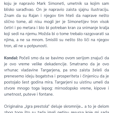
koju je napravio Mark Simoneti, umetnik sa kojim sam
blisko sarađivao. On je napravio zaista sjajnu ilustraciju.
Znam da su Rajan i njegov tim hteli da naprave nešto
slično tome, ali nisu mogli jer je Simonetijev tron visok
četiri i po metara i bio bi potreban kran za snimanje kralja
koji sedi na njemu. Možda bi o tome trebalo razgovarati sa
njima, a ne sa mnom. Smislili su nešto što liči na njegov
tron, ali ne u potpunosti.
Kondal:
Počeli smo da se bavimo ovom serijom znajući da
je ovo vreme velike dekadencije. Smatramo da je ovo
vrhunac vladavine Targarjena, pa smo zaista želeli da
prenesemo ideju bogatstva i prosperiteta i činjenicu da je
postojalo šest godina mira. Targarjeni su uistinu umeli da
stvore mnogo toga lepog: mirnodopsko vreme, kipove i
umetnost, puteve i fontane.
Originalna „Igra prestola“ deluje skromnije... a to je delom
zbog toga što su tada imali petinu resursa koje mi sada