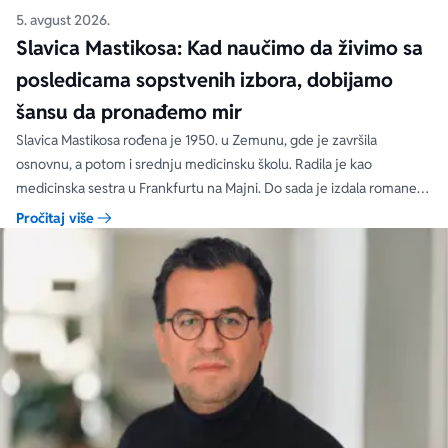
5. avgust 2026.
Slavica Mastikosa: Kad naučimo da živimo sa
posledicama sopstvenih izbora, dobijamo
šansu da pronađemo mir
Slavica Mastikosa rođena je 1950. u Zemunu, gde je završila
osnovnu, a potom i srednju medicinsku školu. Radila je kao
medicinska sestra u Frankfurtu na Majni. Do sada je izdala romane
„Tri hleba nasušna“, „Međaši savesti“, „Zakon srca“, „Tri hleba nasušna
Pročitaj više
na polici vremena“, koji su objavljeni u više izdanja.