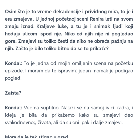
Osim što je to vreme dekadencije i prividnog mira, to je i
era zmajeva. U jednoj početnoj sceni Renira leti na svom
zmaju iznad Kraljeve luke, a tu je i snimak ljudi koji
hodaju ulicom ispod nje. Niko od njih nije ni pogledao
gore. Zmajevi su toliko česti da niko ne obraća pažnju na
njih. Zašto je bilo toliko bitno da se to prikaže?
Kondal:
To je jedna od mojih omiljenih scena na početku
epizode. I moram da te ispravim: jedan momak je podigao
pogled!
Zaista?
Kondal:
Veoma suptilno. Nalazi se na samoj ivici kadra, i
ideja je bila da prikažemo kako su zmajevi deo
svakodnevnog života, ali da su oni ipak i dalje zmajevi.
Mora da je tek stigao u grad.