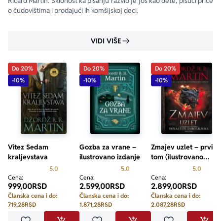
Ričard Martin. Sklonost ka pisanju razvio je još kao dete, pišući priče 
o čudovištima i prodajući ih komšijskoj deci.
VIDI VIŠE
Do 20%
Do 20%
Do 20%
-10%
-10%
-10%
Vitez Sedam
Gozba za vrane –
Zmajev uzlet – prvi
kraljevstava
ilustrovano izdanje
tom (ilustrovano
izdanje)
Prosecna ocena je 5.0 od 5
Prosecna ocena je 5.0 od 5
Prosecn
5.0
5.0
5.0
Cena:
Cena:
Cena:
999,00
RSD
2.599,00
RSD
2.899,00
RSD
Članska cena i do:
Članska cena i do:
Članska cena i do:
719,28
RSD
1.871,28
RSD
2.087,28
RSD