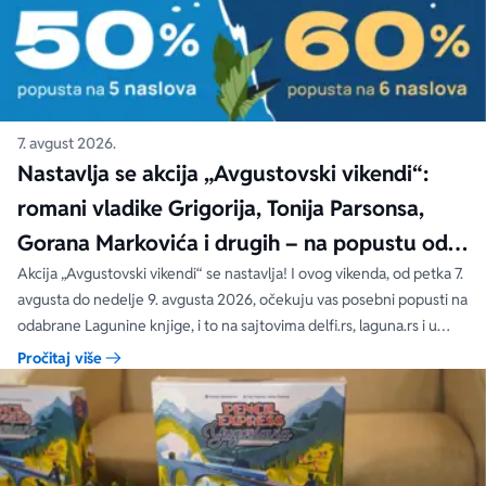
7. avgust 2026.
Nastavlja se akcija „Avgustovski vikendi“:
romani vladike Grigorija, Tonija Parsonsa,
Gorana Markovića i drugih – na popustu od
čak 40, 50 i 60%
Akcija „Avgustovski vikendi“ se nastavlja! I ovog vikenda, od petka 7.
avgusta do nedelje 9. avgusta 2026, očekuju vas posebni popusti na
odabrane Lagunine knjige, i to na sajtovima delfi.rs, laguna.rs i u
svim Delfi knjižarama.
Pročitaj više