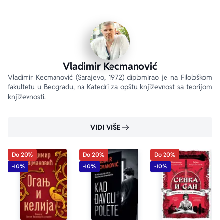
Vladimir Kecmanović
Vladimir Kecmanović (Sarajevo, 1972) diplomirao je na Filološkom 
fakultetu u Beogradu, na Katedri za opštu književnost sa teorijom 
književnosti.
VIDI VIŠE
Do 20%
Do 20%
Do 20%
-10%
-10%
-10%