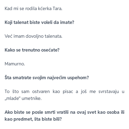
Kad mi se rodila kćerka Tara.
Koji talenat biste voleli da imate?
Već imam dovoljno talenata.
Kako se trenutno osećate?
Mamurno.
Šta smatrate svojim najvećim uspehom?
To što sam ostvaren kao pisac a još me svrstavaju u
„mlade“ umetnike.
Ako biste se posle smrti vratili na ovaj svet kao osoba ili
kao predmet, šta biste bili?