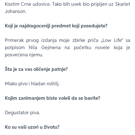
Kostim Crne udovice. Tako bih uvek bio pripijen uz Skarlet
Johanson.
Koji je najdragoceniji predmet koji posedujete?
Primerak prvog izdanja moje zbirke priča „Low Life“ sa
potpisom Nila Gejmena na početku novele koja je
posvećena njemu.
Šta je za vas oličenje patnje?
Mlako pivo i hladan roštilj.
Kojim zanimanjem biste voleli da se bavite?
Degustator piva.
Ko su vaši uzori u životu?