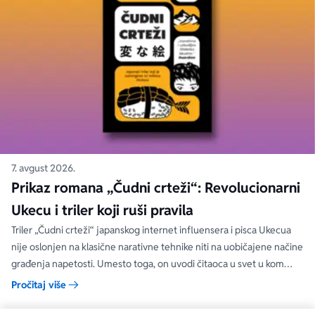
7. avgust 2026.
Prikaz romana „Čudni crteži“: Revolucionarni
Ukecu i triler koji ruši pravila
Triler „Čudni crteži“ japanskog internet influensera i pisca Ukecua
nije oslonjen na klasične narativne tehnike niti na uobičajene načine
građenja napetosti. Umesto toga, on uvodi čitaoca u svet u kom
priložene ilustracije govore više od reči, a ono što je nacrtano često
Pročitaj više
nosi dublju istinu od onoga što je izgovoreno.