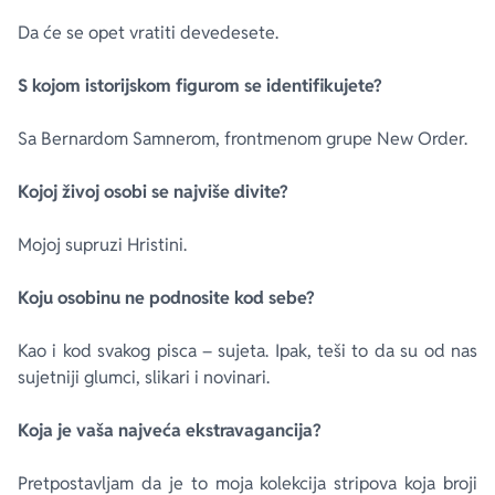
Da će se opet vratiti devedesete.
S kojom istorijskom figurom se identifikujete?
Sa Bernardom Samnerom, frontmenom grupe New Order.
Kojoj živoj osobi se najviše divite?
Mojoj supruzi Hristini.
Koju osobinu ne podnosite kod sebe?
Kao i kod svakog pisca – sujeta. Ipak, teši to da su od nas
sujetniji glumci, slikari i novinari.
Koja je vaša najveća ekstravagancija?
Pretpostavljam da je to moja kolekcija stripova koja broji