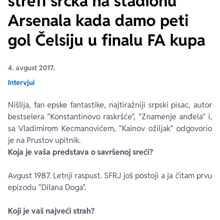
strefi srčka na stadionu
Arsenala kada damo peti
Ekranizovane knjige
Poezija
Bojan Ljubenović
Peter Handke
gol Čelsiju u finalu FA kupa
Za poklon
Lični razvoj i popularna psihologija
Dejan Tiago-Stanković
Harlan Koben
4. avgust 2017.
E-knjige
Biografija
Milica Jakovljević Mir-Jam
Elif Šafak
Intervjui
Nišlija, fan epske fantastike, najtiražniji srpski pisac, autor
Autori
bestselera "Konstantinovo raskršće", "Znamenje anđela" i,
sa Vladimirom Kecmanovićem, "Kainov ožiljak" odgovorio
je na Prustov upitnik.
Koja je vaša predstava o savršenoj sreći?
Avgust 1987. Letnji raspust. SFRJ još postoji a ja čitam prvu
epizodu "Dilana Doga".
Koji je vaš najveći strah?