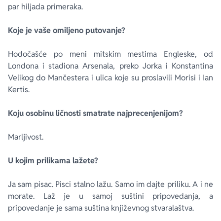
par hiljada primeraka.
Koje je vaše omiljeno putovanje?
Hodočašće po meni mitskim mestima Engleske, od
Londona i stadiona Arsenala, preko Jorka i Konstantina
Velikog do Mančestera i ulica koje su proslavili Morisi i Ian
Kertis.
Koju osobinu ličnosti smatrate najprecenjenijom?
Marljivost.
U kojim prilikama lažete?
Ja sam pisac. Pisci stalno lažu. Samo im dajte priliku. A i ne
morate. Laž je u samoj suštini pripovedanja, a
pripovedanje je sama suština književnog stvaralaštva.