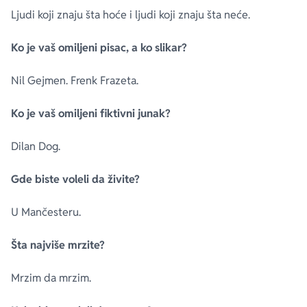
Ljudi koji znaju šta hoće i ljudi koji znaju šta neće.
Ko je vaš omiljeni pisac, a ko slikar?
Nil Gejmen. Frenk Frazeta.
Ko je vaš omiljeni fiktivni junak?
Dilan Dog.
Gde biste voleli da živite?
U Mančesteru.
Šta najviše mrzite?
Mrzim da mrzim.