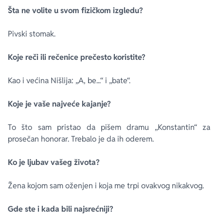
Šta ne volite u svom fizičkom izgledu?
Pivski stomak.
Koje reči ili rečenice prečesto koristite?
Kao i većina Nišlija: „A, be...“ i „bate“.
Koje je vaše najveće kajanje?
To što sam pristao da pišem dramu „Konstantin“ za
prosečan honorar. Trebalo je da ih oderem.
Ko je ljubav vašeg života?
Žena kojom sam oženjen i koja me trpi ovakvog nikakvog.
Gde ste i kada bili najsrećniji?