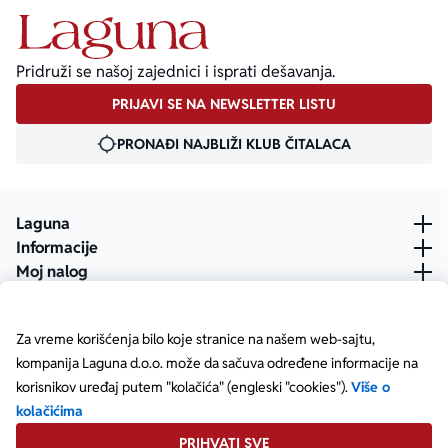
Pridruži se našoj zajednici i isprati dešavanja.
PRIJAVI SE NA NEWSLETTER LISTU
PRONAĐI NAJBLIŽI KLUB ČITALACA
Laguna
Informacije
Moj nalog
Za vreme korišćenja bilo koje stranice na našem web-sajtu,
kompanija Laguna d.o.o. može da sačuva određene informacije na
korisnikov uređaj putem "kolačića" (engleski "cookies").
Više o
kolačićima
PRIHVATI SVE