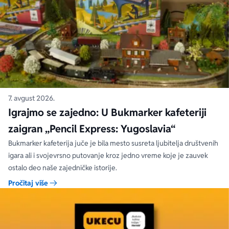
7. avgust 2026.
Igrajmo se zajedno: U Bukmarker kafeteriji
zaigran „Pencil Express: Yugoslavia“
Bukmarker kafeterija juče je bila mesto susreta ljubitelja društvenih
igara ali i svojevrsno putovanje kroz jedno vreme koje je zauvek
ostalo deo naše zajedničke istorije.
Pročitaj više