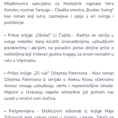
Mlađenovića specijalno za Nedeljnik napisala Vera
Kondev, novinar Tanjuga – Čikaška sremica „Bunker Swing“
kao roman koji svira, zasmejava i opija u eri svinga i
prohibicije.
• Prikaz knjige „Okidač“ Li Čajlda - Radnja se odvija u
svega nekoliko dana krcatih iznenađenjima, uzbudljivim
preokretima i akcijom, na pozadini jedne dirljive priče o
roditeljima koji trideset godina tragaju za sinom nestalim u
ratu u Vijetnamu.
• Prikaz knjige „Zli vuk“ Džejmsa Patersona - Novi roman
Džejmsa Patersona iz serijala o Aleksu Krosu očekivano
donosi mnoga uzbuđenja, obrte i nepredvidljive ishode.
Majstor u stvaranju napete atmosfere još jednom nas
uvodi u mračni svet zločina.
• Pretpremijera - Ekskluzivni odlomak iz knjige Maje
Trifunović koja uskoro izlazi u izdanju Lagune „Trkači na