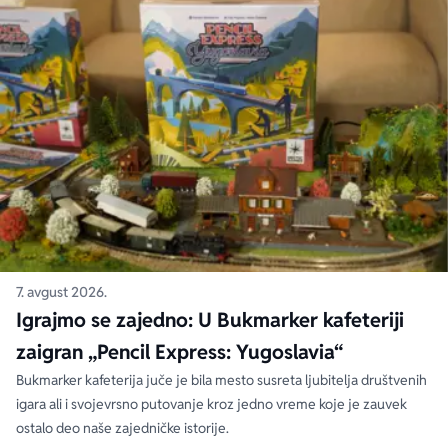
7. avgust 2026.
Igrajmo se zajedno: U Bukmarker kafeteriji
zaigran „Pencil Express: Yugoslavia“
Bukmarker kafeterija juče je bila mesto susreta ljubitelja društvenih
igara ali i svojevrsno putovanje kroz jedno vreme koje je zauvek
ostalo deo naše zajedničke istorije.