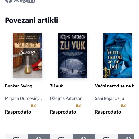
Povezani artikli
Bunker Swing
Zli vuk
Večni narod se ne boj
Mirjana Đurđević,
Džejms Paterson
Šani Bojandžiju
Branko Mlađenović
Prosecna ocena je 5.0 od 5
Prosecna ocena je 5.0 od 5
Prosecn
5.0
5.0
5.0
Rasprodato
Rasprodato
Rasprodato