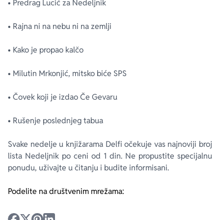
• Predrag Lucić za Nedeljnik
• Rajna ni na nebu ni na zemlji
• Kako je propao kalčo
• Milutin Mrkonjić, mitsko biće SPS
• Čovek koji je izdao Če Gevaru
• Rušenje poslednjeg tabua
Svake nedelje u knjižarama Delfi očekuje vas najnoviji broj
lista Nedeljnik po ceni od 1 din. Ne propustite specijalnu
ponudu, uživajte u čitanju i budite informisani.
Podelite na društvenim mrežama: