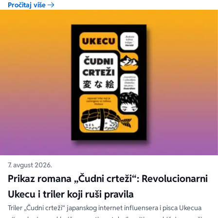
Pročitaj više
7. avgust 2026.
Prikaz romana „Čudni crteži“: Revolucionarni
Ukecu i triler koji ruši pravila
Triler „Čudni crteži“ japanskog internet influensera i pisca Ukecua