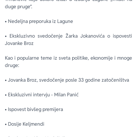
duge pruge“.
• Nedeljna preporuka iz Lagune
• Ekskluzivno svedočenje Žarka Jokanovića o ispovesti
Jovanke Broz
Kao i popularne teme iz sveta politike, ekonomije i mnoge
druge:
• Jovanka Broz, svedočenje posle 33 godine zatočeništva
• Ekskluzivni intervju - Milan Panić
• Ispovest bivšeg premijera
• Dosije Keljmendi