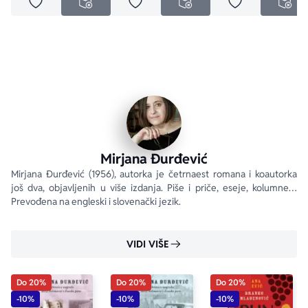
Dodaj u omiljene
Dodaj u omiljene
Dodaj u omilje
NEDOSTUPNO
NEDOSTUPNO
NED
Mirjana Đurđević
Mirjana Đurđević (1956), autorka je četrnaest romana i koautorka 
još dva, objavljenih u više izdanja. Piše i priče, eseje, kolumne… 
Prevođena na engleski i slovenački jezik.
VIDI VIŠE
Do 20%
Do 20%
Do 20%
-10%
-10%
-10%