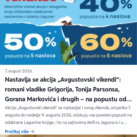
7. avgust 2026.
Nastavlja se akcija „Avgustovski vikendi“:
romani vladike Grigorija, Tonija Parsonsa,
Gorana Markovića i drugih – na popustu od
čak 40, 50 i 60%
Akcija „Avgustovski vikendi“ se nastavlja! I ovog vikenda, od petka 7.
avgusta do nedelje 9. avgusta 2026, očekuju vas posebni popusti na
odabrane Lagunine knjige, i to na sajtovima delfi.rs, laguna.rs i u
svim Delfi knjižarama.
Pročitaj više