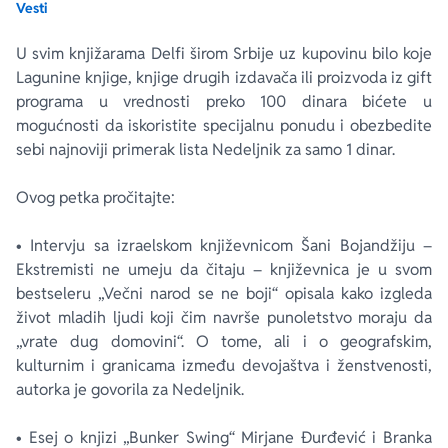
Vesti
Ekranizovane knjige
Poezija
Bojan Ljubenović
Peter Handke
U svim knjižarama Delfi širom Srbije uz kupovinu bilo koje
Lagunine knjige, knjige drugih izdavača ili proizvoda iz gift
programa u vrednosti preko 100 dinara bićete u
Za poklon
Lični razvoj i popularna psihologija
Dejan Tiago-Stanković
Harlan Koben
mogućnosti da iskoristite specijalnu ponudu i obezbedite
sebi najnoviji primerak lista Nedeljnik za samo 1 dinar.
E-knjige
Biografija
Milica Jakovljević Mir-Jam
Elif Šafak
Ovog petka pročitajte:
Autori
• Intervju sa izraelskom književnicom Šani Bojandžiju –
Ekstremisti ne umeju da čitaju – književnica je u svom
bestseleru „Večni narod se ne boji“ opisala kako izgleda
život mladih ljudi koji čim navrše punoletstvo moraju da
„vrate dug domovini“. O tome, ali i o geografskim,
kulturnim i granicama između devojaštva i ženstvenosti,
autorka je govorila za Nedeljnik.
• Esej o knjizi „Bunker Swing“ Mirjane Đurđević i Branka