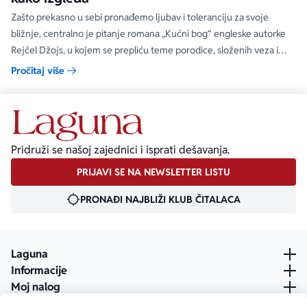
Zašto prekasno u sebi pronađemo ljubav i toleranciju za svoje
bližnje, centralno je pitanje romana „Kućni bog“ engleske autorke
Rejčel Džojs, u kojem se prepliću teme porodice, složenih veza i
umetnosti.
Pročitaj više
Pridruži se našoj zajednici i isprati dešavanja.
PRIJAVI SE NA NEWSLETTER LISTU
PRONAĐI NAJBLIŽI KLUB ČITALACA
Laguna
Informacije
Moj nalog