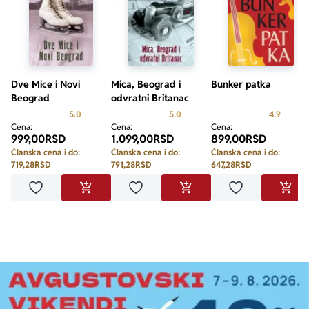
Dve Mice i Novi
Mica, Beograd i
Bunker patka
Beograd
odvratni Britanac
Prosecna ocena je 5.0 od 5
Prosecna ocena je 5.0 od 5
Prosecn
5.0
5.0
4.9
Cena:
Cena:
Cena:
999,00
RSD
1.099,00
RSD
899,00
RSD
Članska cena i do:
Članska cena i do:
Članska cena i do:
719,28
RSD
791,28
RSD
647,28
RSD
Dodaj u omiljene
Dodaj u omiljene
Dodaj u omilje
DODAJ U KORPU
DODAJ U KORPU
DODA