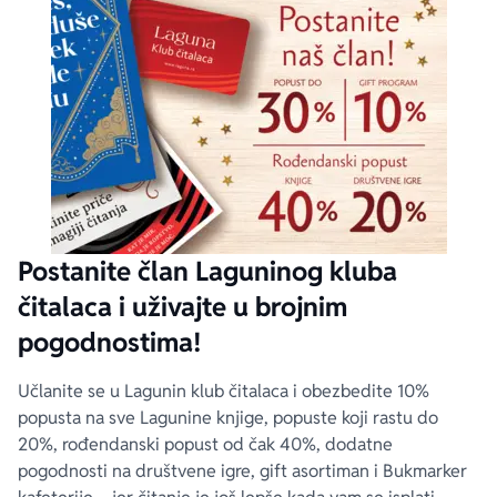
Postanite član Laguninog kluba
čitalaca i uživajte u brojnim
pogodnostima!
Učlanite se u Lagunin klub čitalaca i obezbedite 10%
popusta na sve Lagunine knjige, popuste koji rastu do
20%, rođendanski popust od čak 40%, dodatne
pogodnosti na društvene igre, gift asortiman i Bukmarker