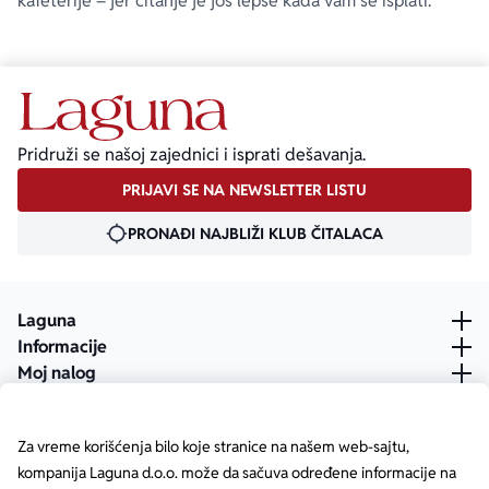
kafeterije – jer čitanje je još lepše kada vam se isplati.
Pridruži se našoj zajednici i isprati dešavanja.
PRIJAVI SE NA NEWSLETTER LISTU
PRONAĐI NAJBLIŽI KLUB ČITALACA
Laguna
Informacije
Moj nalog
Za vreme korišćenja bilo koje stranice na našem web-sajtu,
kompanija Laguna d.o.o. može da sačuva određene informacije na