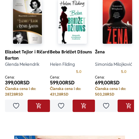
Elizabet Tejlor i Ričard
Beba Bridžet Džouns
Žena
Barton
Glenda Mekendrik
Helen Filding
Simonida Milojković
Prosecna ocena je 5.0 od 5
Prosecn
5.0
5.0
Cena:
Cena:
Cena:
399,00
RSD
599,00
RSD
699,00
RSD
Članska cena i do:
Članska cena i do:
Članska cena i do:
287,28
RSD
431,28
RSD
503,28
RSD
Dodaj u omiljene
Dodaj u omiljene
Dodaj u omilje
DODAJ U KORPU
DODAJ U KORPU
DODA