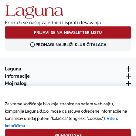
Pridruži se našoj zajednici i isprati dešavanja.
PRIJAVI SE NA NEWSLETTER LISTU
PRONAĐI NAJBLIŽI KLUB ČITALACA
Laguna
Informacije
Moj nalog
Za vreme korišćenja bilo koje stranice na našem web-sajtu,
kompanija Laguna d.o.o. može da sačuva određene informacije na
korisnikov uređaj putem "kolačića" (engleski "cookies").
Više o
kolačićima
PRIHVATI SVE