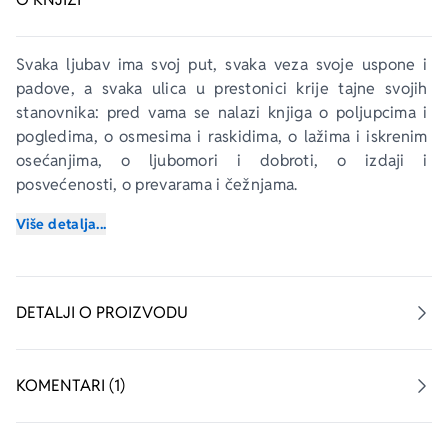
Svaka ljubav ima svoj put, svaka veza svoje uspone i 
padove, a svaka ulica u prestonici krije tajne svojih 
stanovnika: pred vama se nalazi knjiga o poljupcima i 
pogledima, o osmesima i raskidima, o lažima i iskrenim 
osećanjima, o ljubomori i dobroti, o izdaji i 
posvećenosti, o prevarama i čežnjama.
Više detalja...
Voleti u Beogradu
 je zbirka priča koja je sklopljena kao 
kaleidoskop: svaka od pripovesti događa se u jednoj 
gradskoj ulici ili je pak za nju neraskidivo vezana. Junaci 
ovih priča su obični ljudi koje ljubav ili strast iz korena 
DETALJI O PROIZVODU
menjaju. 
Šarmantne i ljupke, priče Ive Štrljić podsetiće vas na 
KOMENTARI (1)
ljude koje ste voleli kao i ulice u kojima ste se sretali. 
Voleti u Beogradu
 je knjiga koje će vas naterati da 