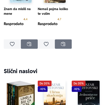
Znam da misliš na
Nemaš pojma koliko
mene
te volim
Prosecna ocena je 4.4 od 5
Prosecna ocena je 4.7 od 5
4.4
4.7
Rasprodato
Rasprodato
Dodaj u omiljene
Dodaj u omiljene
NEDOSTUPNO
NEDOSTUPNO
Slični naslovi
Do 20%
Do 20%
-10%
-10%