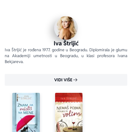
zaplačete, nasmejete se i uzdahnete, ali i da više 
poštujete i cenite prijateljstvo i ljubav, jer mnoge veze i 
brakovi propadaju ne zbog nedostatka ljubavi, već zbog 
manjka prijateljstva.  
Iva Štrljić
Iva Štrljić je rođena 1977. godine u Beogradu. Diplomirala je glumu 
na Akademiji umetnosti u Beogradu, u klasi profesora Ivana 
Bekjareva.
VIDI VIŠE