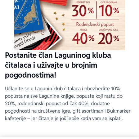
Postanite član Laguninog kluba
čitalaca i uživajte u brojnim
pogodnostima!
Učlanite se u Lagunin klub čitalaca i obezbedite 10%
popusta na sve Lagunine knjige, popuste koji rastu do
20%, rođendanski popust od čak 40%, dodatne
pogodnosti na društvene igre, gift asortiman i Bukmarker
kafeterije – jer čitanje je još lepše kada vam se isplati.