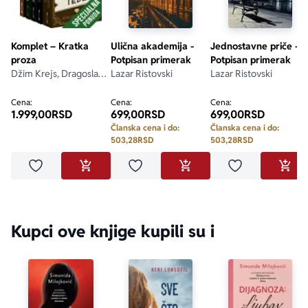
Komplet – Kratka
Ulična akademija -
Jednostavne priče -
proza
Potpisan primerak
Potpisan primerak
Džim Krejs, Dragoslav
Lazar Ristovski
Lazar Ristovski
Mihailović, F. Skot
Ficdžerald, Goran
Cena:
Cena:
Cena:
1.999,00
RSD
699,00
RSD
699,00
RSD
Skrobonja, Grupa
autora
Članska cena i do:
Članska cena i do:
503,28
RSD
503,28
RSD
Dodaj u omiljene
Dodaj u omiljene
Dodaj u omilje
DODAJ U KORPU
DODAJ U KORPU
DODA
Kupci ove knjige kupili su i