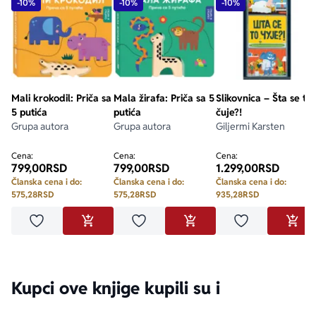
-10%
-10%
-10%
Mali krokodil: Priča sa
Mala žirafa: Priča sa 5
Slikovnica – Šta se to
5 putića
putića
čuje?!
Grupa autora
Grupa autora
Giljermi Karsten
Cena:
Cena:
Cena:
799,00
RSD
799,00
RSD
1.299,00
RSD
Članska cena i do:
Članska cena i do:
Članska cena i do:
575,28
RSD
575,28
RSD
935,28
RSD
Dodaj u omiljene
Dodaj u omiljene
Dodaj u omilje
DODAJ U KORPU
DODAJ U KORPU
DODA
Kupci ove knjige kupili su i