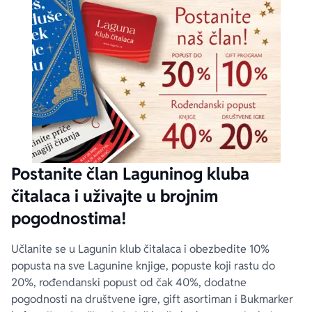
Postanite član Laguninog kluba
čitalaca i uživajte u brojnim
pogodnostima!
Učlanite se u Lagunin klub čitalaca i obezbedite 10%
popusta na sve Lagunine knjige, popuste koji rastu do
20%, rođendanski popust od čak 40%, dodatne
pogodnosti na društvene igre, gift asortiman i Bukmarker