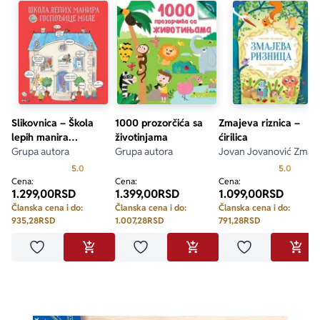
Slikovnica – Škola
1000 prozorčića sa
Zmajeva riznica –
lepih manira
životinjama
ćirilica
gospođice Mile
Grupa autora
Grupa autora
Jovan Jovanović Zmaj
Prosecna ocena je 5.0 od 5
Prosecn
5.0
5.0
Cena:
Cena:
Cena:
1.299,00
RSD
1.399,00
RSD
1.099,00
RSD
Članska cena i do:
Članska cena i do:
Članska cena i do:
935,28
RSD
1.007,28
RSD
791,28
RSD
Dodaj u omiljene
Dodaj u omiljene
Dodaj u omilje
DODAJ U KORPU
DODAJ U KORPU
DODA