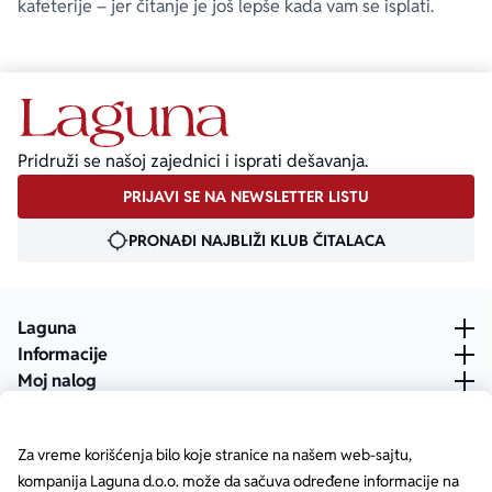
kafeterije – jer čitanje je još lepše kada vam se isplati.
Pridruži se našoj zajednici i isprati dešavanja.
PRIJAVI SE NA NEWSLETTER LISTU
PRONAĐI NAJBLIŽI KLUB ČITALACA
Laguna
Informacije
Moj nalog
Za vreme korišćenja bilo koje stranice na našem web-sajtu,
kompanija Laguna d.o.o. može da sačuva određene informacije na