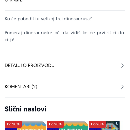
Ko će pobediti u velikoj trci dinosaurusa?
Pomeraj dinosauruske oči da vidiš ko će prvi stići do 
cilja!
DETALJI O PROIZVODU
KOMENTARI (2)
Slični naslovi
Do 20%
Do 20%
Do 20%