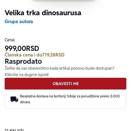
Velika trka dinosaurusa
Ekranizovane knjige
Poezija
Bojan Ljubenović
Peter Handke
Grupa autora
Za poklon
Lični razvoj i popularna psihologija
Dejan Tiago-Stanković
Harlan Koben
Cena:
999,00
RSD
E-knjige
Biografija
Milica Jakovljević Mir-Jam
Elif Šafak
Članska cena i do
719,28
RSD
Rasprodato
Autori
Želite da vas obavestimo kada artikal ponovo bude dostupan?
Kliknite na dugme ispod!
OBAVESTI ME
Besplatna dostava na teritoriji Srbije za porudžbine preko 3.000
dinara.
O KNJIZI