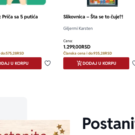
: Priča sa 5 putića
Slikovnica – Šta se to čuje?!
Giljermi Karsten
Cena:
1.299,00
RSD
 do:
575,28
RSD
Članska cena i do:
935,28
RSD
DAJ U KORPU
DODAJ U KORPU
Dodaj u omiljene
Postani