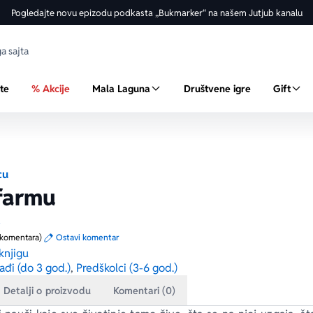
Pogledajte novu epizodu podkasta „Bukmarker“ na našem Jutjub kanalu
ste
% Akcije
Mala Laguna
Društvene igre
Gift
cu
farmu
a
 komentara)
Ostavi komentar
knjigu
ađi (do 3 god.)
,
Predškolci (3-6 god.)
Detalji o proizvodu
Komentari (0)