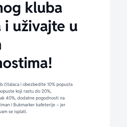
nog kluba
 i uživajte u
m
ostima!
ub čitalaca i obezbedite 10% popusta 
popuste koji rastu do 20%, 
čak 40%, dodatne pogodnosti na 
timan i Bukmarker kafeterije – jer 
vam se isplati.