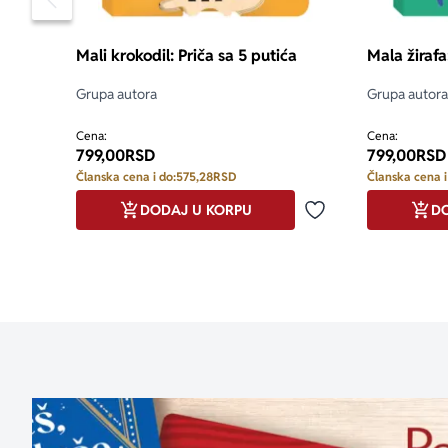
Pomeranje sadržaja slajdera u levo
Mali krokodil: Priča sa 5 putića
Mala žirafa
Grupa autora
Grupa autora
Cena:
Cena:
799,00
RSD
799,00
RSD
Članska cena i do:
575,28
RSD
Članska cena i
DODAJ U KORPU
DO
Dodaj u omiljene