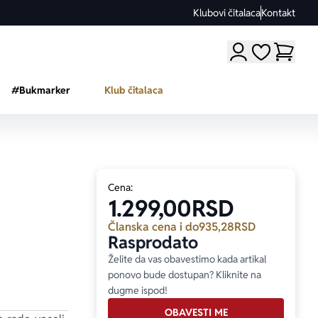
Klubovi čitalaca
Kontakt
Moji omiljeni a
#Bukmarker
Klub čitalaca
Cena:
1.299,00
RSD
Članska cena i do
935,28
RSD
Rasprodato
Želite da vas obavestimo kada artikal
ponovo bude dostupan? Kliknite na
dugme ispod!
OBAVESTI ME