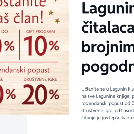
Laguni
čitalaca
brojni
pogodn
Učlanite se u Lagunin kl
na sve Lagunine knjige, 
rođendanski popust od 
društvene igre, gift asor
čitanje je još lepše kada 