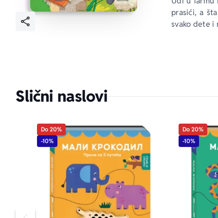
Uđi u farmu i
prasići, a št
svako dete i 
Slični naslovi
Do 20%
Do 20%
-10%
-10%