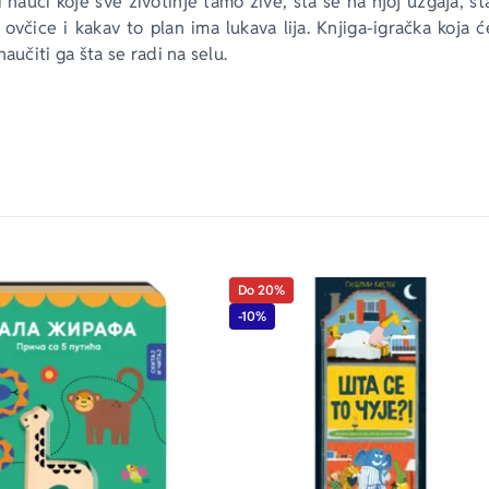
 nauči koje sve životinje tamo žive, šta se na njoj uzgaja, št
a ovčice i kakav to plan ima lukava lija. Knjiga-igračka koja 
naučiti ga šta se radi na selu. 
Do 20%
-10%