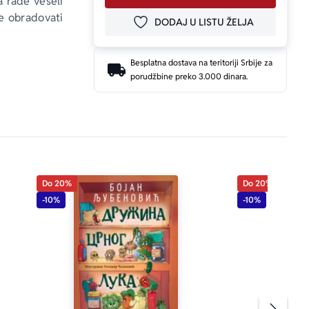
a rade veseli 
će obradovati 
DODAJ U LISTU ŽELJA
DODAJ U OMILJENE
Besplatna dostava na teritoriji Srbije za
porudžbine preko 3.000 dinara.
Do 20%
Do 20%
-10%
-10%