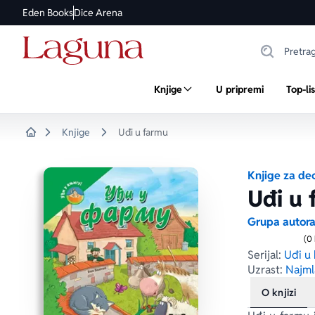
Eden Books
Dice Arena
Knjige
U pripremi
Top-li
Knjige
Uđi u farmu
Home
Knjige za de
Uđi u 
Grupa autor
(0
Serijal:
Uđi u 
Uzrast:
Najml
O knjizi