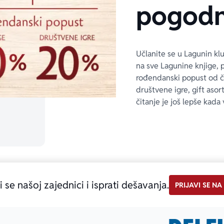
pogodn
Učlanite se u Lagunin kl
na sve Lagunine knjige, 
rođendanski popust od 
društvene igre, gift asor
čitanje je još lepše kada 
i se našoj zajednici i isprati dešavanja.
PRIJAVI SE NA