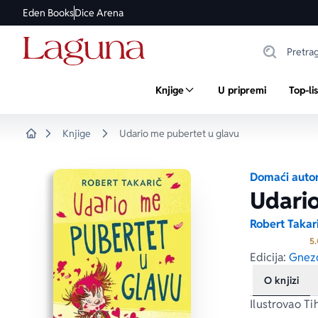
Eden Books
Dice Arena
Knjige
U pripremi
Top-li
Knjige
Udario me pubertet u glavu
Home
Domaći autor
Udario
Robert Takar
5.
Edicija:
Gnez
O knjizi
Ilustrovao Ti