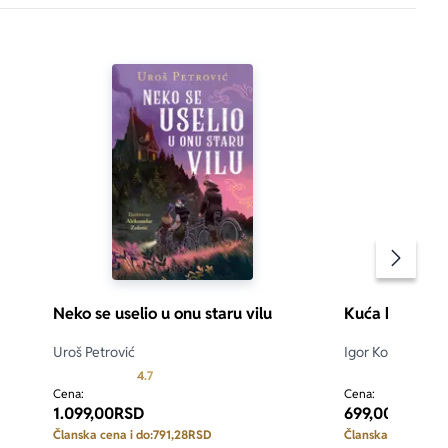
Pomeran
Neko se uselio u onu staru vilu
Kuća hiljadu 
Uroš Petrović
Igor Kolarov
 5
Prosecna ocena je 4.7 od 5
4.7
5.0
Cena:
Cena:
1.099,00
RSD
699,00
RSD
Članska cena i do:
791,28
RSD
Članska cena i do: