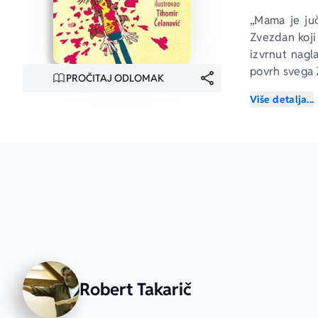
„Mama je juč
Zvezdan koji 
izvrnut nagl
povrh svega Z
PROČITAJ ODLOMAK
Više detalja...
Kako prebolet
I TO U PUBER
Robert Takarič