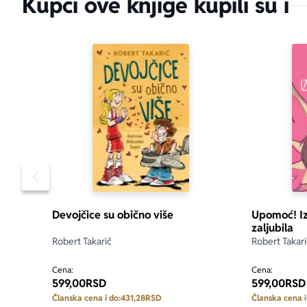
Kupci ove knjige kupili su i
Pomeranje sadržaja slajdera u levo
Devojčice su obično više
Upomoć! Iz
zaljubila
Robert Takarič
Robert Takari
Cena:
Cena:
599,00
RSD
599,00
RSD
Članska cena i do:
431,28
RSD
Članska cena i