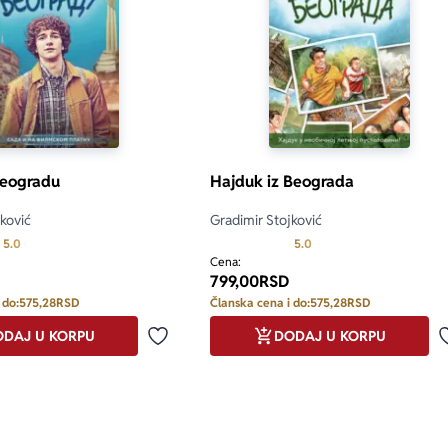
Beogradu
Hajduk iz Beograda
ković
Gradimir Stojković
Prosecna ocena je 5.0 od 5
Prosecna ocena je 5.0 o
5.0
5.0
Cena:
799,00
RSD
 do:
575,28
RSD
Članska cena i do:
575,28
RSD
DAJ U KORPU
DODAJ U KORPU
Dodaj u omiljene