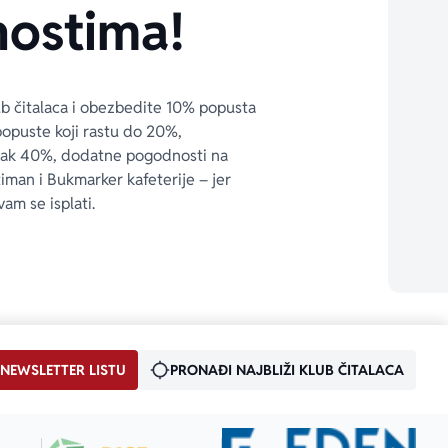
ostima!
ub čitalaca i obezbedite 10% popusta 
popuste koji rastu do 20%, 
čak 40%, dodatne pogodnosti na 
timan i Bukmarker kafeterije – jer 
vam se isplati.
 NEWSLETTER LISTU
PRONAĐI NAJBLIŽI KLUB ČITALACA