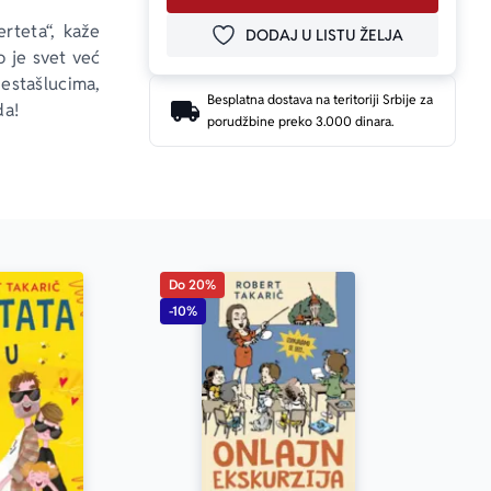
rteta“, kaže 
DODAJ U LISTU ŽELJA
DODAJ U OMILJENE
o je svet već 
estašlucima, 
Besplatna dostava na teritoriji Srbije za
a! 
porudžbine preko 3.000 dinara.
Do 20%
-10%