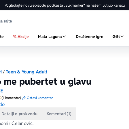
Pogledajte novu epizodu podkasta „Bukmarker“ na našem Jutjub kanalu
ste
% Akcije
Mala Laguna
Društvene igre
Gift
i
/
Teen & Young Adult
 me pubertet u glavu
ič
Prosecna ocena je 5.0 od 5
0
(1 komentar)
Ostavi komentar
do
Detalji o proizvodu
Komentari (1)
homir Čelanović.