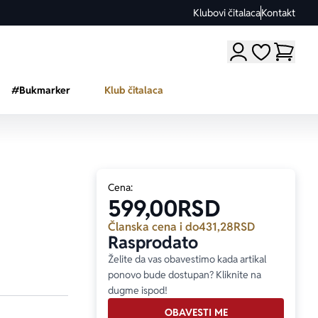
Klubovi čitalaca
Kontakt
Moji omiljeni a
#Bukmarker
Klub čitalaca
Cena:
599,00
RSD
Članska cena i do
431,28
RSD
Rasprodato
Želite da vas obavestimo kada artikal
ponovo bude dostupan? Kliknite na
dugme ispod!
OBAVESTI ME