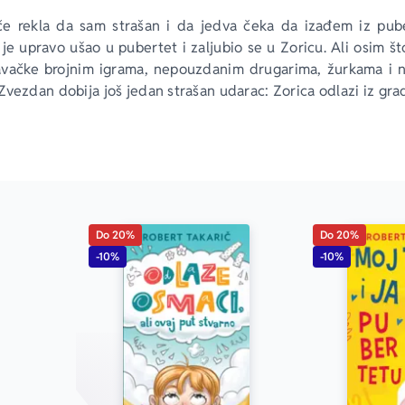
e rekla da sam strašan i da jedva čeka da izađem iz pube
je upravo ušao u pubertet i zaljubio se u Zoricu. Ali osim št
avačke brojnim igrama, nepouzdanim drugarima, žurkama i n
vezdan dobija još jedan strašan udarac: Zorica odlazi iz grad
i ljubav svog života?
TETU!!! 
Do 20%
Do 20%
-10%
-10%