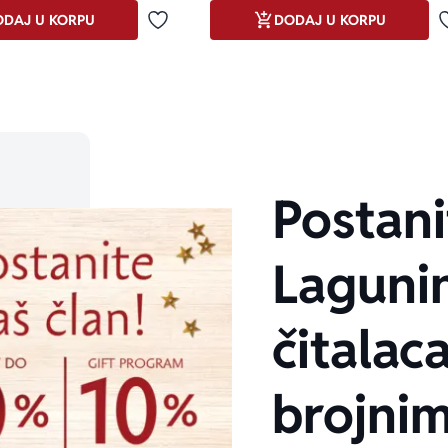
DAJ U KORPU
DODAJ U KORPU
Dodaj u omiljene
Postani
Laguni
čitalaca
brojni