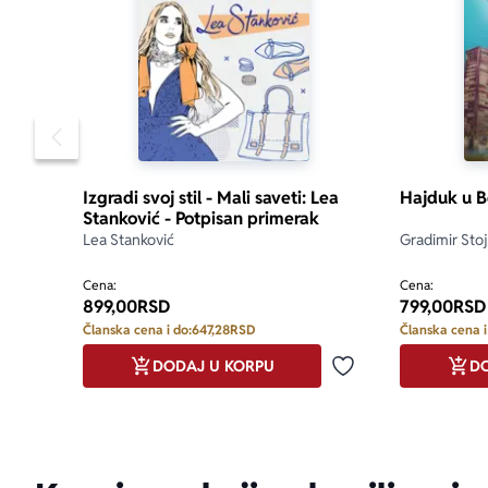
Pomeranje sadržaja slajdera u levo
Izgradi svoj stil - Mali saveti: Lea
Hajduk u 
Stanković - Potpisan primerak
Lea Stanković
Gradimir Stoj
Cena:
Cena:
899,00
RSD
799,00
RSD
Članska cena i do:
647,28
RSD
Članska cena i
DODAJ U KORPU
DO
Dodaj u omiljene