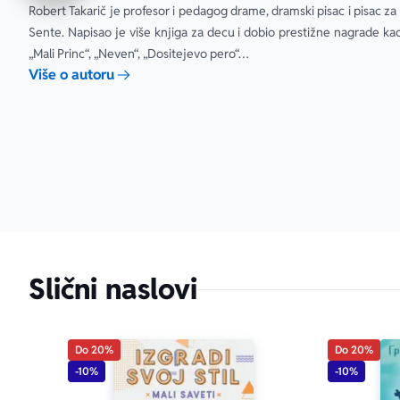
Robert Takarič je profesor i pedagog drame, dramski pisac i pisac za 
Sente. Napisao je više knjiga za decu i dobio prestižne nagrade kao
„Mali Princ“, „Neven“, „Dositejevo pero“…
Više o autoru
Slični naslovi
Do 20%
Do 20%
-10%
-10%