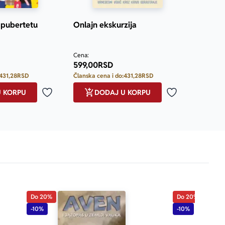
u pubertetu
Onlajn ekskurzija
Cena:
599,00
RSD
431,28
RSD
Članska cena i do:
431,28
RSD
U KORPU
DODAJ U KORPU
Dodaj u omiljene
Dodaj u omilje
Do 20%
Do 20%
-10%
-10%