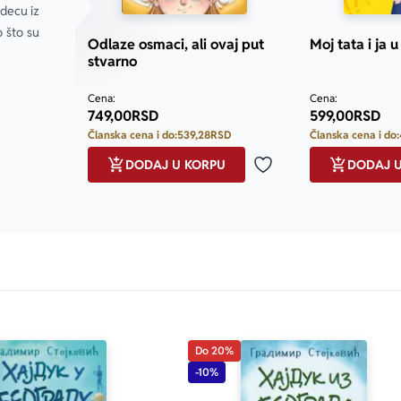
decu iz 
 što su 
Odlaze osmaci, ali ovaj put
Moj tata i ja 
stvarno
Cena:
Cena:
749,00
RSD
599,00
RSD
Članska cena i do:
539,28
RSD
Članska cena i do:
DODAJ U KORPU
DODAJ 
Dodaj u omiljene
Do 20%
-10%