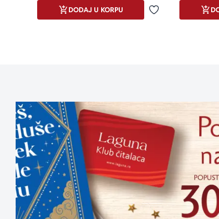
DODAJ U KORPU
DO
Dodaj u omiljene