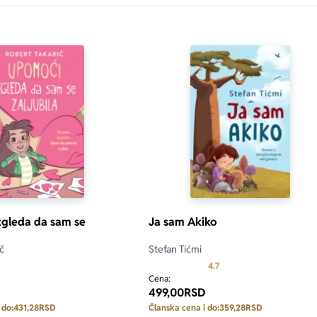
gleda da sam se
Ja sam Akiko
č
Stefan Tićmi
Prosecna ocena je 4.7 od
4.7
Cena:
499,00
RSD
 do:
431,28
RSD
Članska cena i do:
359,28
RSD