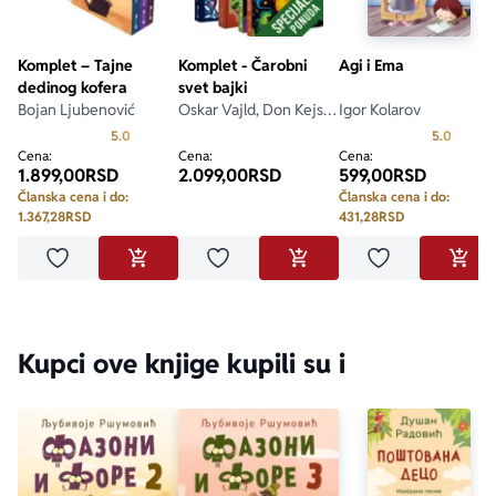
Komplet – Tajne
Komplet - Čarobni
Agi i Ema
dedinog kofera
svet bajki
Bojan Ljubenović
Oskar Vajld, Don Kejsi,
Igor Kolarov
Rastislav Durman
Prosecna ocena je 5.0 od 5
Prosecn
5.0
5.0
Cena:
Cena:
Cena:
1.899,00
RSD
2.099,00
RSD
599,00
RSD
Članska cena i do:
Članska cena i do:
1.367,28
RSD
431,28
RSD
Dodaj u omiljene
Dodaj u omiljene
Dodaj u omilje
DODAJ U KORPU
DODAJ U KORPU
DODA
Kupci ove knjige kupili su i