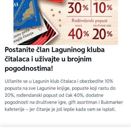
Postanite član Laguninog kluba
čitalaca i uživajte u brojnim
pogodnostima!
Učlanite se u Lagunin klub čitalaca i obezbedite 10%
popusta na sve Lagunine knjige, popuste koji rastu do
20%, rođendanski popust od čak 40%, dodatne
pogodnosti na društvene igre, gift asortiman i Bukmarker
kafeterije – jer čitanje je još lepše kada vam se isplati.