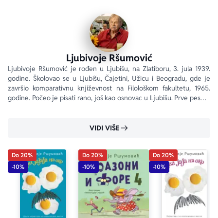
Ljubivoje Ršumović
Ljubivoje Ršumović je rođen u Ljubišu, na Zlatiboru, 3. jula 1939. 
godine. Školovao se u Ljubišu, Čajetini, Užicu i Beogradu, gde je 
završio komparativnu književnost na Filološkom fakultetu, 1965. 
godine. Počeo je pisati rano, još kao osnovac u Ljubišu. Prve pesme 
je objavio kao gimnazijalac, 1957.
aboutPage.sr-only.custom-youtube-play-icon
VIDI VIŠE
Do 20%
Do 20%
Do 20%
-10%
-10%
-10%