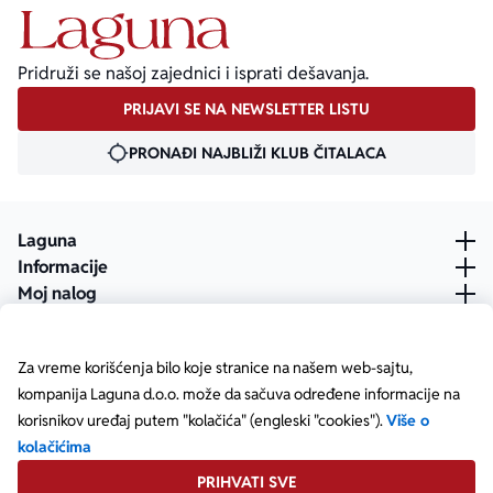
Pridruži se našoj zajednici i isprati dešavanja.
PRIJAVI SE NA NEWSLETTER LISTU
PRONAĐI NAJBLIŽI KLUB ČITALACA
Laguna
Informacije
Moj nalog
Za vreme korišćenja bilo koje stranice na našem web-sajtu,
kompanija Laguna d.o.o. može da sačuva određene informacije na
korisnikov uređaj putem "kolačića" (engleski "cookies").
Više o
kolačićima
PRIHVATI SVE