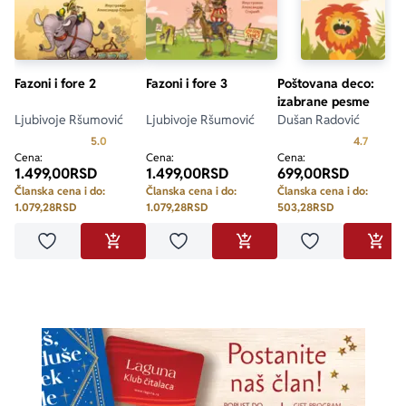
Fazoni i fore 2
Fazoni i fore 3
Poštovana deco:
izabrane pesme
Ljubivoje Ršumović
Ljubivoje Ršumović
Dušan Radović
Prosecna ocena je 5.0 od 5
Prosecn
5.0
4.7
Cena:
Cena:
Cena:
1.499,00
RSD
1.499,00
RSD
699,00
RSD
Članska cena i do:
Članska cena i do:
Članska cena i do:
1.079,28
RSD
1.079,28
RSD
503,28
RSD
Dodaj u omiljene
Dodaj u omiljene
Dodaj u omilje
DODAJ U KORPU
DODAJ U KORPU
DODA