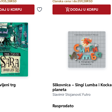
:
935,28
RSD
Članska cena i do:
359,28
RSD
DAJ U KORPU
DODAJ U KORPU
Dodaj u omiljene
vljeni trg
Slikovnica – Singi Lumba i Kocka
planeta
Slavimir Stojanović Futro
Rasprodato