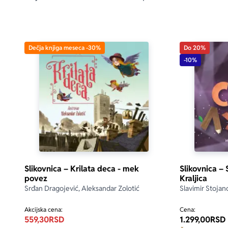
Dečja knjiga meseca -30%
Do 20%
-10%
Slikovnica – Krilata deca - mek
Slikovnica –
povez
Kraljica
Srđan Dragojević, Aleksandar Zolotić
Slavimir Stojan
Akcijska cena:
Cena:
559,30
RSD
1.299,00
RSD