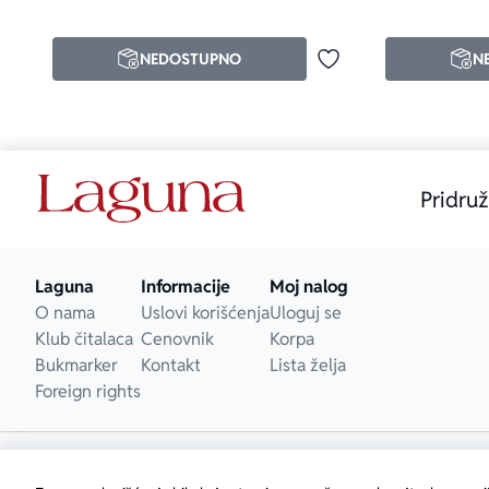
NEDOSTUPNO
N
Dodaj u omiljene
Pridruž
Laguna
Informacije
Moj nalog
O nama
Uslovi korišćenja
Uloguj se
Klub čitalaca
Cenovnik
Korpa
Bukmarker
Kontakt
Lista želja
Foreign rights