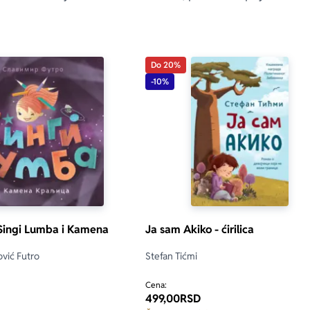
Do 20%
-10%
 Singi Lumba i Kamena
Ja sam Akiko - ćirilica
ović Futro
Stefan Tićmi
Cena:
499,00
RSD