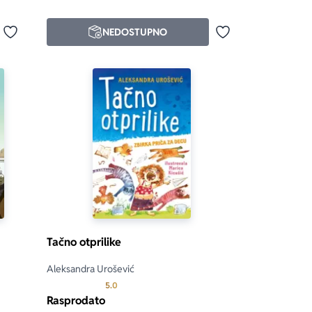
NEDOSTUPNO
Dodaj u omiljene
Dodaj u omiljene
Tačno otprilike
Aleksandra Urošević
d 5
Prosecna ocena je 5.0 od 5
5.0
Rasprodato