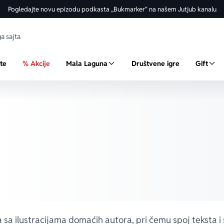
Pogledajte novu epizodu podkasta „Bukmarker“ na našem Jutjub kanalu
ste
% Akcije
Mala Laguna
Društvene igre
Gift
 sa ilustracijama domaćih autora, pri čemu spoj teksta i 