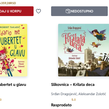
:
359,28
RSD
DAJ U KORPU
NEDOSTUPNO
Dodaj u omiljene
bertet u glavu
Slikovnica – Krilata deca
Srđan Dragojević, Aleksandar Zolotić
Prosecna ocena je 5.0 od 5
Prosecna ocena je 5.0 o
.0
5.0
Rasprodato