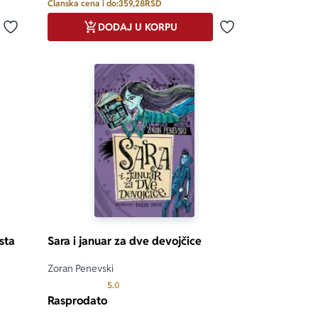
Članska cena i do:
359,28
RSD
DODAJ U KORPU
Dodaj u omiljene
Dodaj u omiljene
sta
Sara i januar za dve devojčice
Zoran Penevski
Prosecna ocena je 5.0 od 5
5.0
Rasprodato