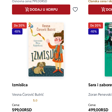
Osnovna cena:
799,00
RSD
Članska cena i do
DODAJ U KORPU
DO
Dodaj u omiljene
Do 20%
Do 20%
-10%
-10%
Izmislica
Sara i zabora
Vesna Ćorović Butrić
Zoran Penevski
Prosecna ocena je 5.0 od 5
5.0
Cena:
Cena:
599,00
RSD
499,00
RSD