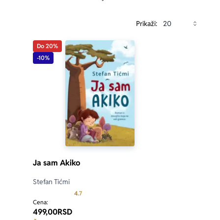
Prikaži:
Do 20%
-10%
Ja sam Akiko
Stefan Tićmi
Prosecna ocena je 4.7 od 5
4.7
Cena:
499,00
RSD