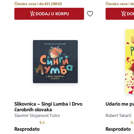
Članska cena i do:
431,28
RSD
Članska cena i do
DODAJ U KORPU
DO
Dodaj u omiljene
Slikovnica – Singi Lumba i Drvo
Udario me pu
čarobnih olovaka
Slavimir Stojanović Futro
Robert Takarič
Prosecna ocena je 5.0 od 5
5.0
5
Rasprodato
Rasprodato