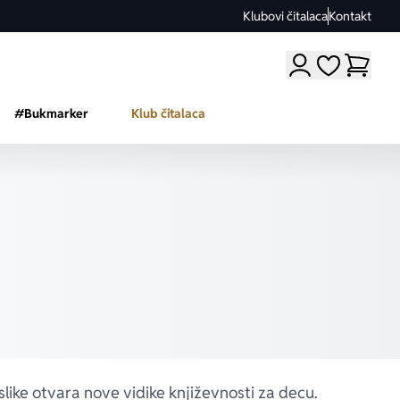
Klubovi čitalaca
Kontakt
Moji omiljeni a
#Bukmarker
Klub čitalaca
slike otvara nove vidike književnosti za decu.