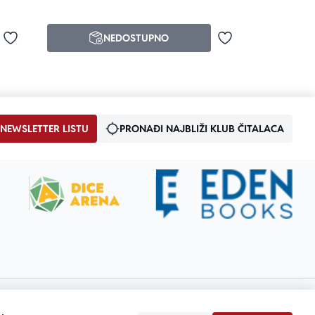
NEDOSTUPNO
Dodaj u omiljene
Dodaj u omiljene
 NEWSLETTER LISTU
PRONAĐI NAJBLIŽI KLUB ČITALACA