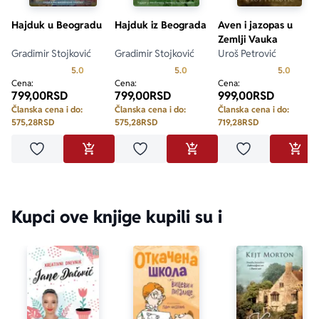
Hajduk u Beogradu
Hajduk iz Beograda
Aven i jazopas u
Zemlji Vauka
Gradimir Stojković
Gradimir Stojković
Uroš Petrović
Prosecna ocena je 5.0 od 5
Prosecna ocena je 5.0 od 5
Prosecn
5.0
5.0
5.0
Cena:
Cena:
Cena:
799,00
RSD
799,00
RSD
999,00
RSD
Članska cena i do:
Članska cena i do:
Članska cena i do:
575,28
RSD
575,28
RSD
719,28
RSD
Dodaj u omiljene
Dodaj u omiljene
Dodaj u omilje
DODAJ U KORPU
DODAJ U KORPU
DODA
Kupci ove knjige kupili su i