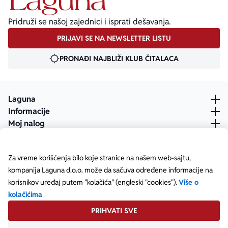
Pridruži se našoj zajednici i isprati dešavanja.
PRIJAVI SE NA NEWSLETTER LISTU
PRONAĐI NAJBLIŽI KLUB ČITALACA
Laguna
Informacije
Moj nalog
Za vreme korišćenja bilo koje stranice na našem web-sajtu,
kompanija Laguna d.o.o. može da sačuva određene informacije na
korisnikov uređaj putem "kolačića" (engleski "cookies").
Više o
kolačićima
PRIHVATI SVE