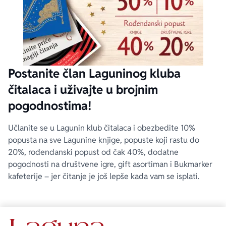
Postanite član Laguninog kluba
čitalaca i uživajte u brojnim
pogodnostima!
Učlanite se u Lagunin klub čitalaca i obezbedite 10%
popusta na sve Lagunine knjige, popuste koji rastu do
20%, rođendanski popust od čak 40%, dodatne
pogodnosti na društvene igre, gift asortiman i Bukmarker
kafeterije – jer čitanje je još lepše kada vam se isplati.