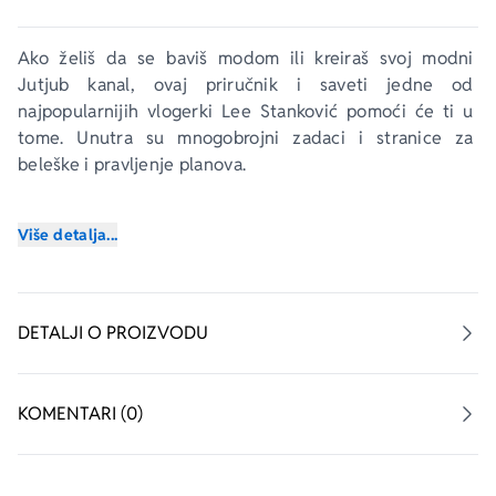
Ako želiš da se baviš modom ili kreiraš svoj modni 
Jutjub kanal, ovaj priručnik i saveti jedne od 
najpopularnijih vlogerki Lee Stanković pomoći će ti u 
tome. Unutra su mnogobrojni zadaci i stranice za 
beleške i pravljenje planova.
Uđi u svet mode zajedno sa Leom Stanković.
Više detalja...
DETALJI O PROIZVODU
KOMENTARI (0)