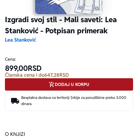
Ekranizovane knjige
Poezija
Bojan Ljubenović
Peter Handke
Izgradi svoj stil - Mali saveti: Lea
Stanković - Potpisan primerak
Za poklon
Lični razvoj i popularna psihologija
Dejan Tiago-Stanković
Harlan Koben
Lea Stanković
E-knjige
Biografija
Milica Jakovljević Mir-Jam
Elif Šafak
Cena:
899,00
RSD
Autori
Članska cena i do
647,28
RSD
DODAJ U KORPU
Besplatna dostava na teritoriji Srbije za porudžbine preko 3.000
dinara.
O KNJIZI