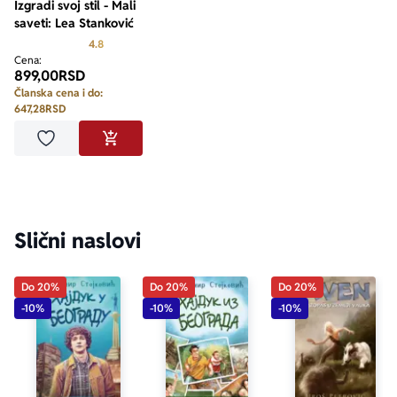
Izgradi svoj stil - Mali
saveti: Lea Stanković
Prosecna ocena je 4.8 od 5
4.8
Cena:
899,00
RSD
Članska cena i do:
647,28
RSD
Dodaj u omiljene
DODAJ U KORPU
Slični naslovi
Do 20%
Do 20%
Do 20%
-10%
-10%
-10%