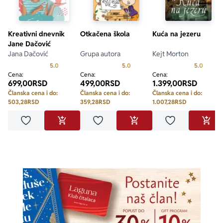
Kreativni dnevnik
Otkačena škola
Kuća na jezeru
Jane Dačović
Jana Dačović
Grupa autora
Kejt Morton
Prosecna ocena je 5.0 od 5
Prosecna ocena je 5.0 od 5
Prosecn
5.0
5.0
5.0
Cena:
Cena:
Cena:
699,00
RSD
499,00
RSD
1.399,00
RSD
Članska cena i do:
Članska cena i do:
Članska cena i do:
503,28
RSD
359,28
RSD
1.007,28
RSD
Dodaj u omiljene
Dodaj u omiljene
Dodaj u omilje
DODAJ U KORPU
DODAJ U KORPU
DODA