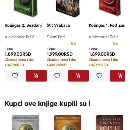
Kosingas 2: Bezdanj
Štit Vrabaca
Kosingas 1: Red Zmaja
Aleksandar Tešić
Devni Peri
Aleksandar Tešić
Prosecna ocena je 5.0 od 5
Prosecn
5.0
5.0
Cena:
Cena:
Cena:
1.899,00
RSD
1.999,00
RSD
1.899,00
RSD
Članska cena i do:
Članska cena i do:
Članska cena i do:
1.367,28
RSD
1.439,28
RSD
1.367,28
RSD
Dodaj u omiljene
Dodaj u omiljene
Dodaj u omilje
DODAJ U KORPU
DODAJ U KORPU
DODA
Kupci ove knjige kupili su i