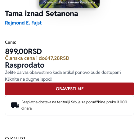
Tama iznad Setanona
Ekranizovane knjige
Poezija
Bojan Ljubenović
Peter Handke
Rejmond E. Fajst
Za poklon
Lični razvoj i popularna psihologija
Dejan Tiago-Stanković
Harlan Koben
Cena:
899,00
RSD
E-knjige
Biografija
Milica Jakovljević Mir-Jam
Elif Šafak
Članska cena i do
647,28
RSD
Rasprodato
Autori
Želite da vas obavestimo kada artikal ponovo bude dostupan?
Kliknite na dugme ispod!
OBAVESTI ME
Besplatna dostava na teritoriji Srbije za porudžbine preko 3.000
dinara.
O KNJIZI