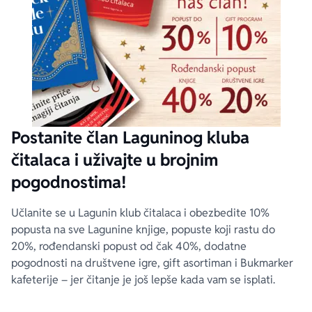
Postanite član Laguninog kluba
čitalaca i uživajte u brojnim
pogodnostima!
Učlanite se u Lagunin klub čitalaca i obezbedite 10%
popusta na sve Lagunine knjige, popuste koji rastu do
20%, rođendanski popust od čak 40%, dodatne
pogodnosti na društvene igre, gift asortiman i Bukmarker
kafeterije – jer čitanje je još lepše kada vam se isplati.