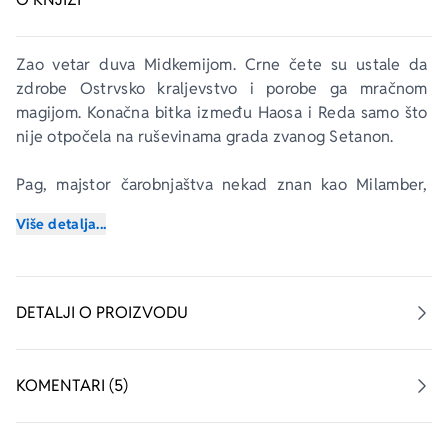
Zao vetar duva Midkemijom. Crne čete su ustale da 
zdrobe Ostrvsko kraljevstvo i porobe ga mračnom 
magijom. Konačna bitka između Haosa i Reda samo što 
nije otpočela na ruševinama grada zvanog Setanon.
Pag, majstor čarobnjaštva nekad znan kao Milamber, 
sad je primoran da preduzme strašnu i opasnu potragu 
Više detalja...
koja će ga odvesti sve do osvita vremena da bi se 
uhvatio u koštac s drevnim i užasnim Krvnikom zarad 
sudbine hiljadu svetova. 
DETALJI O PROIZVODU
Upečatljivo finale epske trilogije Rejmonda Fajsta 
Saga 
o Ratu kapije svetova
.
KOMENTARI (5)
„Fajst je vešt pisac plodotvorne mašte.“
Rejv rivjuz