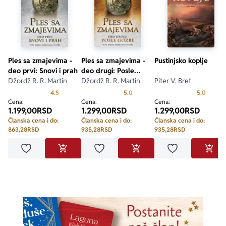
Ples sa zmajevima -
Ples sa zmajevima -
Pustinjsko koplje
deo prvi: Snovi i prah
deo drugi: Posle
Džordž R. R. Martin
gozbe
Džordž R. R. Martin
Piter V. Bret
Prosecna ocena je 4.5 od 5
Prosecna ocena je 5.0 od 5
Prosecn
4.5
5.0
5.0
Cena:
Cena:
Cena:
1.199,00
RSD
1.299,00
RSD
1.299,00
RSD
Članska cena i do:
Članska cena i do:
Članska cena i do:
863,28
RSD
935,28
RSD
935,28
RSD
Dodaj u omiljene
Dodaj u omiljene
Dodaj u omilje
DODAJ U KORPU
DODAJ U KORPU
DODA