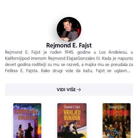
Rejmond E. Fajst
Rejmond E. Fajst je rođen 1945. godine u Los Anđelesu, u 
Kalifornijipod imenom Rejmond ElajasGonzales III. Kada je napunio 
devet godina roditelji su mu se razveli, a majka mu se preudala za 
Feliksa E. Fajsta. Kako drugi vole da kažu, Fajst se uglavnom 
specijalizovao za epsku fantastiku i pravi je predstavnik ovog žanra. 
Otkako je 1982.
VIDI VIŠE