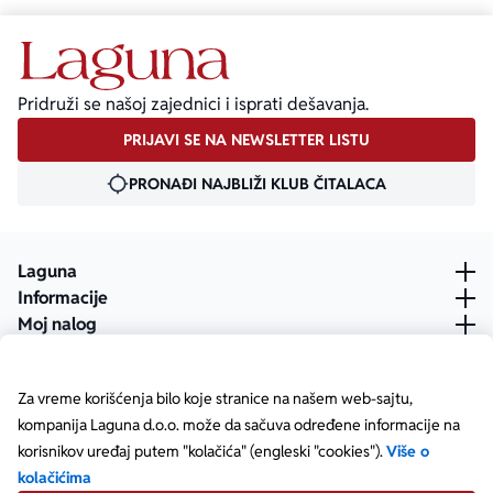
Pridruži se našoj zajednici i isprati dešavanja.
PRIJAVI SE NA NEWSLETTER LISTU
PRONAĐI NAJBLIŽI KLUB ČITALACA
Laguna
Informacije
Moj nalog
Za vreme korišćenja bilo koje stranice na našem web-sajtu,
kompanija Laguna d.o.o. može da sačuva određene informacije na
korisnikov uređaj putem "kolačića" (engleski "cookies").
Više o
kolačićima