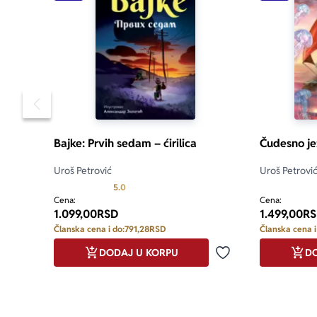
Pomeranje sadržaja slajdera u levo
Bajke: Prvih sedam – ćirilica
Čudesno je
Uroš Petrović
Uroš Petrovi
Prosecna ocena je 5.0 od 5
5.0
Cena:
Cena:
1.099,00
RSD
1.499,00
RS
Članska cena i do:
791,28
RSD
Članska cena i
DODAJ U KORPU
DO
Dodaj u omiljene