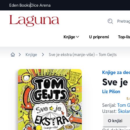
Eden Books
Dice Arena
Knjige
U pripremi
Top-li
Knjige
Sve je ekstra (manje-više) – Tom Gejts
Home
Knjige za de
Sve je
Liz Pišon
5.
Serijal:
Tom G
Uzrast:
Školar
O knjizi