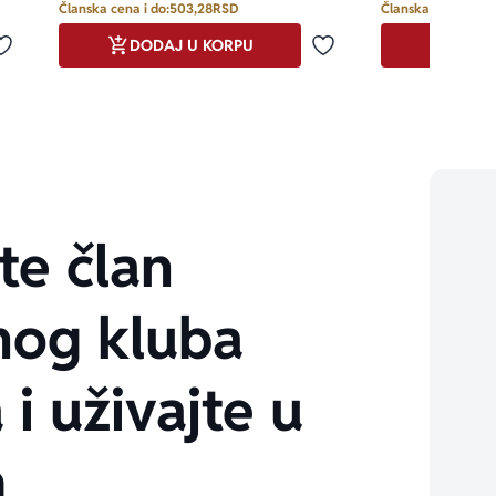
Članska cena i do:
503,28
RSD
Članska cena i do:
DODAJ U KORPU
DODA
Dodaj u omiljene
Dodaj u omiljene
te član
nog kluba
 i uživajte u
m