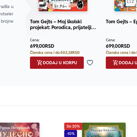
adila u 
stseler 
 brojne 
Tom Gejts – Moj školski
Tom Gejts – E
projekat: Porodica, prijatelji i
pravi dlakavci
Cena:
Cena:
699,00
RSD
699,00
RSD
Članska cena i do:
503,28
RSD
Članska cena i do:
DODAJ U KORPU
DODAJ 
Dodaj u omiljene
only.custom-youtube-play-icon
Do 20%
-10%