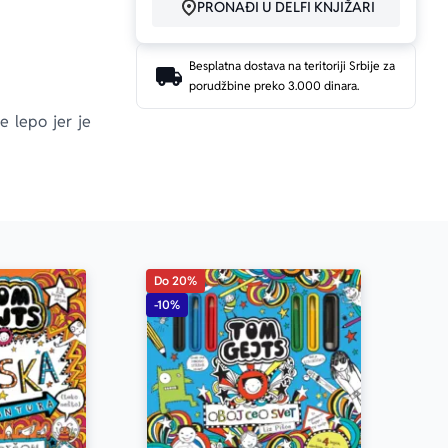
PRONAĐI U DELFI KNJIŽARI
Besplatna dostava na teritoriji Srbije za
porudžbine preko 3.000 dinara.
 lepo jer je 
 najavi!
Do 20%
-10%