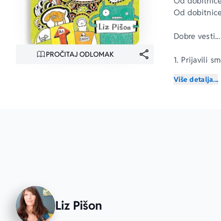
Od dobitnice
Od dobitnice
Dobre vesti...
PROČITAJ ODLOMAK
1. Prijavili
čist.
Više detalja...
2. Kad zapeva
Loše vesti...
3. Baka Mejv
4. Markus Me
Liz Pišon