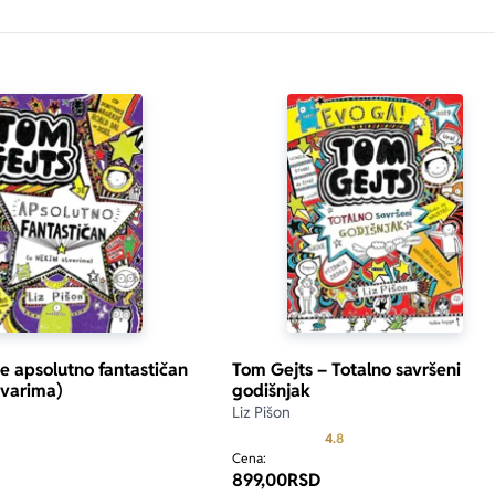
je apsolutno fantastičan
Tom Gejts – Totalno savršeni
tvarima)
godišnjak
Liz Pišon
Prosecna ocena je 4.8 od
4.8
Cena:
899,00
RSD