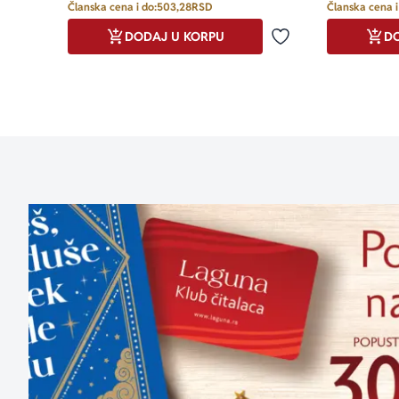
Članska cena i do:
503,28
RSD
Članska cena i
DODAJ U KORPU
DO
Dodaj u omiljene