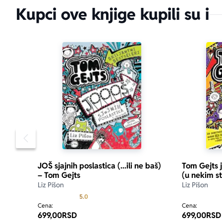
Kupci ove knjige kupili su i
Pomeranje sadržaja slajdera u levo
JOŠ sjajnih poslastica (...ili ne baš)
Tom Gejts 
– Tom Gejts
(u nekim s
Liz Pišon
Liz Pišon
Prosecna ocena je 5.0 od 5
5.0
Cena:
Cena:
699,00
RSD
699,00
RSD