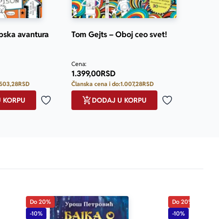
pska avantura
Tom Gejts – Oboj ceo svet!
Cena:
1.399,00
RSD
503,28
RSD
Članska cena i do:
1.007,28
RSD
U KORPU
DODAJ U KORPU
Dodaj u omiljene
Dodaj u omilje
Do 20%
Do 20%
-10%
-10%