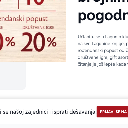
pogodn
Učlanite se u Lagunin kl
na sve Lagunine knjige, 
rođendanski popust od 
društvene igre, gift asor
čitanje je još lepše kada 
i se našoj zajednici i isprati dešavanja.
PRIJAVI SE NA