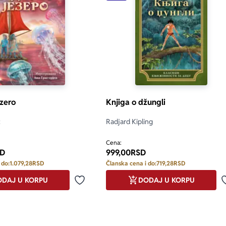
zero
Knjiga o džungli
ć
Radjard Kipling
Cena:
D
999,00
RSD
 do:
1.079,28
RSD
Članska cena i do:
719,28
RSD
DAJ U KORPU
DODAJ U KORPU
Dodaj u omiljene