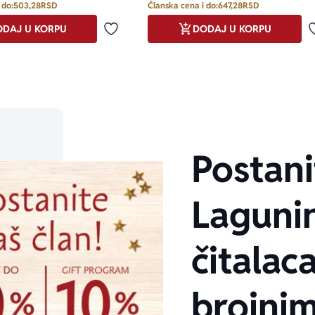
 do:
503,28
RSD
Članska cena i do:
647,28
RSD
DAJ U KORPU
DODAJ U KORPU
Dodaj u omiljene
Postani
Laguni
čitalaca
brojni