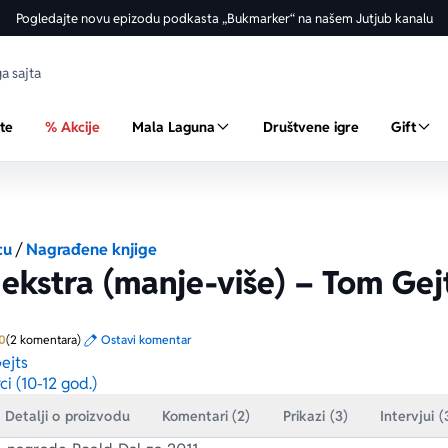
Pogledajte novu epizodu podkasta „Bukmarker“ na našem Jutjub kanalu
ste
% Akcije
Mala Laguna
Društvene igre
Gift
cu
/
Nagrađene knjige
 ekstra (manje-više) – Tom Gej
Prosecna ocena je 5.0 od 5
0
(2 komentara)
Ostavi komentar
ejts
ci (10-12 god.)
Detalji o proizvodu
Komentari (2)
Prikazi (3)
Intervjui (