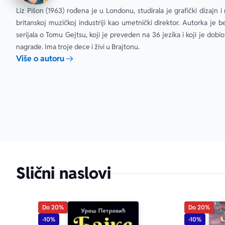
Liz Pišon (1963) rođena je u Londonu, studirala je grafički dizajn i r
britanskoj muzičkoj industriji kao umetnički direktor. Autorka je be
serijala o Tomu Gejtsu, koji je preveden na 36 jezika i koji je dobio
nagrade. Ima troje dece i živi u Brajtonu.
Više o autoru
aboutPage.sr-
Slični naslovi
Do 20%
Do 20%
-10%
-10%