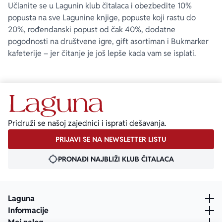
Učlanite se u Lagunin klub čitalaca i obezbedite 10%
popusta na sve Lagunine knjige, popuste koji rastu do
20%, rođendanski popust od čak 40%, dodatne
pogodnosti na društvene igre, gift asortiman i Bukmarker
kafeterije – jer čitanje je još lepše kada vam se isplati.
Pridruži se našoj zajednici i isprati dešavanja.
PRIJAVI SE NA NEWSLETTER LISTU
PRONAĐI NAJBLIŽI KLUB ČITALACA
Laguna
Informacije