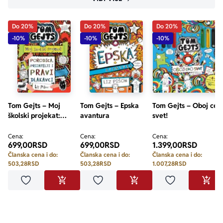
Do 20%
Do 20%
Do 20%
-10%
-10%
-10%
Tom Gejts – Moj
Tom Gejts – Epska
Tom Gejts – Oboj ceo
školski projekat:
avantura
svet!
Porodica, prijatelji i
pravi dlakavci
Cena:
Cena:
Cena:
699,00
RSD
699,00
RSD
1.399,00
RSD
Članska cena i do:
Članska cena i do:
Članska cena i do:
503,28
RSD
503,28
RSD
1.007,28
RSD
Dodaj u omiljene
Dodaj u omiljene
Dodaj u omilje
DODAJ U KORPU
DODAJ U KORPU
DODA