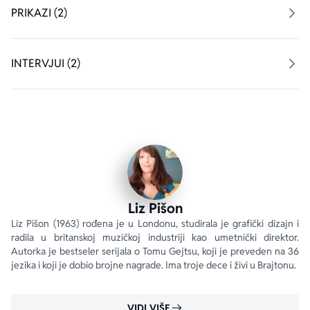
PRIKAZI (2)
INTERVJUI (2)
Liz Pišon
Liz Pišon (1963) rođena je u Londonu, studirala je grafički dizajn i 
radila u britanskoj muzičkoj industriji kao umetnički direktor. 
Autorka je bestseler serijala o Tomu Gejtsu, koji je preveden na 36 
jezika i koji je dobio brojne nagrade. Ima troje dece i živi u Brajtonu.
VIDI VIŠE