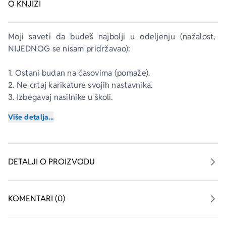
O KNJIZI
Moji saveti da budeš najbolji u odeljenju (nažalost, 
NIJEDNOG se nisam pridržavao):
1. Ostani budan na časovima (pomaže).
2. Ne crtaj karikature svojih nastavnika.
3. Izbegavaj nasilnike u školi.
4. Ne dozvoli roditeljima da pišu po tvom školskom 
Više detalja...
planeru.
5. Ne dozvoli sestri da ti komanduje. (nema veze sa 
školom – ali je vrlo važno!)
DETALJI O PROIZVODU
KOMENTARI (0)