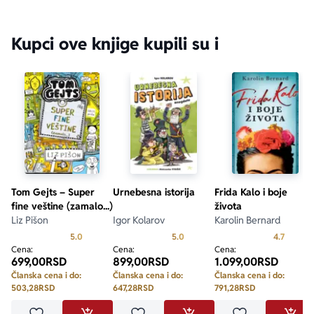
Kupci ove knjige kupili su i
Tom Gejts – Super
Urnebesna istorija
Frida Kalo i boje
fine veštine (zamalo...)
života
Liz Pišon
Igor Kolarov
Karolin Bernard
Prosecna ocena je 5.0 od 5
Prosecna ocena je 5.0 od 5
Prosecn
5.0
5.0
4.7
Cena:
Cena:
Cena:
699,00
RSD
899,00
RSD
1.099,00
RSD
Članska cena i do:
Članska cena i do:
Članska cena i do:
503,28
RSD
647,28
RSD
791,28
RSD