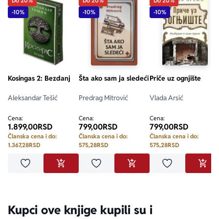
Do 20%
Do 20%
Do 20%
-10%
-10%
-10%
Kosingas 2: Bezdanj
Šta ako sam ja sledeći
Priče uz ognjište
Aleksandar Tešić
Predrag Mitrović
Vlada Arsić
Cena:
Cena:
Cena:
1.899,00
RSD
799,00
RSD
799,00
RSD
Članska cena i do:
Članska cena i do:
Članska cena i do:
1.367,28
RSD
575,28
RSD
575,28
RSD
Dodaj u omiljene
Dodaj u omiljene
Dodaj u omilje
DODAJ U KORPU
DODAJ U KORPU
DODA
Kupci ove knjige kupili su i