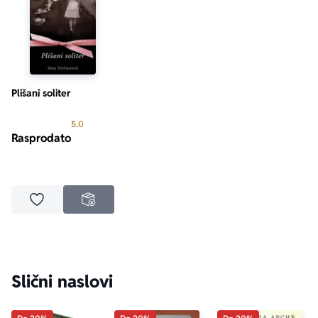
Plišani soliter
Prosecna ocena je 5.0 od 5
5.0
Rasprodato
Dodaj u omiljene
NEDOSTUPNO
Slični naslovi