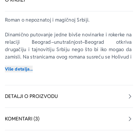
Roman o nepoznatoj i magičnoj Srbiji.
Dinamično putovanje jedne bivše novinarke i rokerke na 
relaciji Beograd–unutrašnjost–Beograd otkriva 
drugačiju i tajnovitiju Srbiju nego što bi iko mogao da 
zamisli. Na stranicama ovog romana susreću se Holivud i 
Kremlj, boršč i halucinogene kobasice, ljuti narodnjaci i 
Više detalja...
dekadentna ruska grupa koja je izumela novi muzički 
pravac, „pomoravski surf“.
Glavna junakinja romana Ana sa svojim mladićem 
DETALJI O PROIZVODU
Đorđem odlazi iz Beograda na konferenciju u 
unutrašnjost. Ali njena ljubavna veza je pri kraju, i ona 
razočarano napušta „naučnički kamp“. Sledi avantura „za 
KOMENTARI (3)
utehu“ na kojoj Ana upoznaje jednu nepoznatu, 
magičnu Srbiju na razmeđi nekoliko civilizacija. Ona 