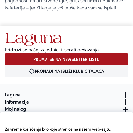
pogodnosti na društvene igre, gift asortiman i Bukmarker
kafeterije – jer čitanje je još lepše kada vam se isplati.
Pridruži se našoj zajednici i isprati dešavanja.
PRIJAVI SE NA NEWSLETTER LISTU
PRONAĐI NAJBLIŽI KLUB ČITALACA
Laguna
Informacije
Moj nalog
Za vreme korišćenja bilo koje stranice na našem web-sajtu,