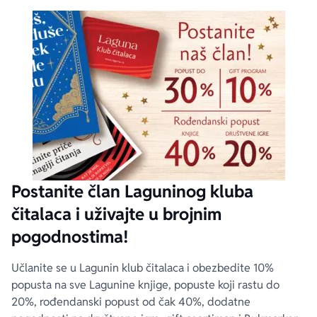
Postanite član Laguninog kluba
čitalaca i uživajte u brojnim
pogodnostima!
Učlanite se u Lagunin klub čitalaca i obezbedite 10%
popusta na sve Lagunine knjige, popuste koji rastu do
20%, rođendanski popust od čak 40%, dodatne