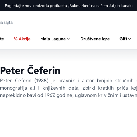
Pogledajte novu epizodu podkasta „Bukmarker“ na našem Jutjub kanalu
ste
% Akcije
Mala Laguna
Društvene igre
Gift
Peter Čeferin
Peter Čeferin (1938) je pravnik i autor brojnih stručnih 
monografija ali i književnih dela, zbirki kratkih priča
neprekidno bavi od 1967. godine, uglavnom krivičnim i ustavn