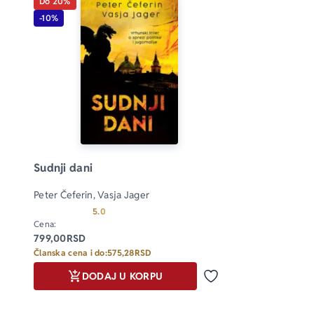
Do 20%
-10%
Sudnji dani
Peter Čeferin, Vasja Jager
Prosecna ocena je 5.0 od 5
5.0
Cena:
799,00
RSD
Članska cena i do:
575,28
RSD
DODAJ U KORPU
Dodaj u omiljene