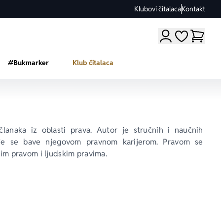
Klubovi čitalaca
Kontakt
Moji omiljeni a
#Bukmarker
Klub čitalaca
članaka iz oblasti prava. Autor je stručnih i naučnih 
 koje se bave njegovom pravnom karijerom. Pravom se 
im pravom i ljudskim pravima. 