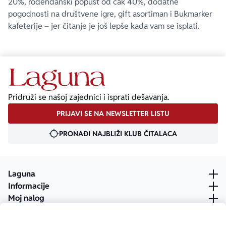
20%, rođendanski popust od čak 40%, dodatne
pogodnosti na društvene igre, gift asortiman i Bukmarker
kafeterije – jer čitanje je još lepše kada vam se isplati.
Pridruži se našoj zajednici i isprati dešavanja.
PRIJAVI SE NA NEWSLETTER LISTU
PRONAĐI NAJBLIŽI KLUB ČITALACA
Laguna
Informacije
Moj nalog