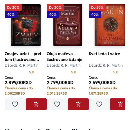
Do 20%
Do 20%
Do 20%
-10%
-10%
-10%
Zmajev uzlet – prvi
Oluja mačeva –
Svet leda i vatre
tom (ilustrovano
ilustrovano izdanje
izdanje)
Džordž R. R. Martin
Džordž R. R. Martin
Džordž R. R. Martin
Prosecna ocena je 5.0 od 5
Prosecna ocena je 5.0 od 5
Prosecn
5.0
5.0
5.0
Cena:
Cena:
Cena:
2.899,00
RSD
2.799,00
RSD
2.599,00
RSD
Članska cena i do:
Članska cena i do:
Članska cena i do:
2.087,28
RSD
2.015,28
RSD
1.871,28
RSD
Dodaj u omiljene
Dodaj u omiljene
Dodaj u omilje
DODAJ U KORPU
DODAJ U KORPU
DODA