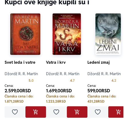
Kupci ove knjige kupili su i
Svet leda i vatre
Vatra i krv
Ledeni zmaj
Džordž R. R. Martin
Džordž R. R. Martin
Džordž R. R. Martin
Prosecna ocena je 5.0 od 5
Prosecna ocena je 4.7 od 5
Prosecn
5.0
4.7
4.2
Cena:
Cena:
Cena:
2.599,00
RSD
1.699,00
RSD
599,00
RSD
Članska cena i do:
Članska cena i do:
Članska cena i do:
1.871,28
RSD
1.223,28
RSD
431,28
RSD
Dodaj u omiljene
Dodaj u omiljene
Dodaj u omilje
DODAJ U KORPU
DODAJ U KORPU
DODA