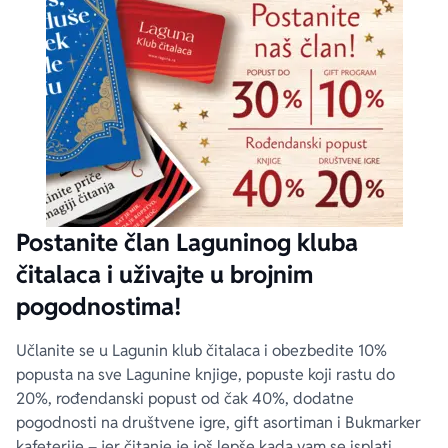
Postanite član Laguninog kluba
čitalaca i uživajte u brojnim
pogodnostima!
Učlanite se u Lagunin klub čitalaca i obezbedite 10%
popusta na sve Lagunine knjige, popuste koji rastu do
20%, rođendanski popust od čak 40%, dodatne
pogodnosti na društvene igre, gift asortiman i Bukmarker
kafeterije – jer čitanje je još lepše kada vam se isplati.