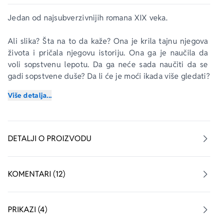
Jedan od najsubverzivnijih romana XIX veka.
Ali slika? Šta na to da kaže? Ona je krila tajnu njegova 
života i pričala njegovu istoriju. Ona ga je naučila da 
voli sopstvenu lepotu. Da ga neće sada naučiti da se 
gadi sopstvene duše? Da li će je moći ikada više gledati?
Više detalja...
Pišući o grehu i savesti, širini velegrada i teskobi duše, 
Oskar Vajld u romanu 
Slika Dorijana Greja
 uspostavlja 
klaustrofobični ambijent koji odiše fatalističkim duhom 
vremena. Faustovski pakt kojim Dorijan Grej prodaje 
DETALJI O PROIZVODU
dušu za mladolikost i njegova narcisoidna zagledanost 
u portret kao refleksiju lepote svog tela, a potom i kao 
hroniku propasti svoje duše, predstavljaju mitski okvir u 
KOMENTARI (12)
koji Vajld smešta svoju sliku o autodestruktivnom 
porivu viktorijanske kulture.
PRIKAZI (4)
„Iz njegovih brilijantnih knjiga isijavaju epigrami koji su 