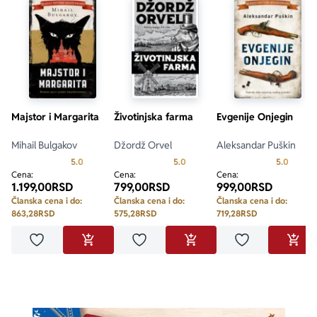
Majstor i Margarita
Životinjska farma
Evgenije Onjegin
Mihail Bulgakov
Džordž Orvel
Aleksandar Puškin
Prosecna ocena je 5.0 od 5
Prosecna ocena je 5.0 od 5
Prosecn
5.0
5.0
5.0
Cena:
Cena:
Cena:
1.199,00
RSD
799,00
RSD
999,00
RSD
Članska cena i do:
Članska cena i do:
Članska cena i do:
863,28
RSD
575,28
RSD
719,28
RSD
Dodaj u omiljene
Dodaj u omiljene
Dodaj u omilje
DODAJ U KORPU
DODAJ U KORPU
DODA