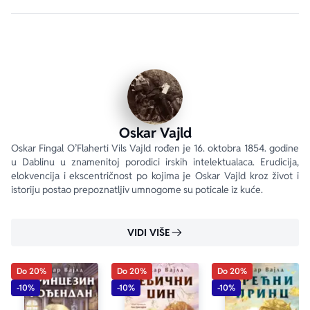
danas postali sveopšte dobro.“ Džejms Džojs
„Oskar Vajld je najopasniji proizvod moderne 
civilizacije.“ Andre Žid
Oskar Vajld
Oskar Fingal O’Flaherti Vils Vajld rođen je 16. oktobra 1854. godine 
u Dablinu u znamenitoj porodici irskih intelektualaca. Erudicija, 
elokvencija i ekscentričnost po kojima je Oskar Vajld kroz život i 
istoriju postao prepoznatljiv umnogome su poticale iz kuće.
VIDI VIŠE
Do 20%
Do 20%
Do 20%
-10%
-10%
-10%