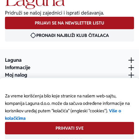
Pridruži se našoj zajednici i isprati dešavanja.
PRIJAVI SE NA NEWSLETTER LISTU
PRONAĐI NAJBLIŽI KLUB ČITALACA
Laguna
Informacije
Moj nalog
Za vreme korišćenja bilo koje stranice na našem web-sajtu,
kompanija Laguna d.o.o. može da sačuva određene informacije na
korisnikov uređaj putem "kolačića" (engleski "cookies").
Više o
kolačićima
PRIHVATI SVE