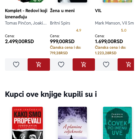
Komplet - Redovi koji
Žena u meni
VIL
iznenađuju
Tomas Pinčon, Joakim
Britni Spirs
Mark Manson, Vil Smit
Sander, Jurij Gagarin,
Prosecna ocena je 4.9 od 5
Prosecn
4.9
5.0
Mark Gudmen
Cena:
Cena:
Cena:
2.499,00
RSD
999,00
RSD
1.699,00
RSD
Članska cena i do:
Članska cena i do:
719,28
RSD
1.223,28
RSD
Dodaj u omiljene
Dodaj u omiljene
Dodaj u omilje
DODAJ U KORPU
DODAJ U KORPU
DODA
Kupci ove knjige kupili su i