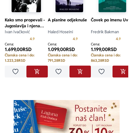
Kako smo propevali -
A planine odjeknuše
Čovek po imenu Uve
Jugoslavija i njena
muzika
Ivan Ivačković
Haled Hoseini
Fredrik Bakman
Prosecna ocena je 4.9 od 5
Prosecna ocena je 4.9 od 5
Prosecn
4.9
4.9
4.9
Cena:
Cena:
Cena:
1.699,00
RSD
1.099,00
RSD
1.199,00
RSD
Članska cena i do:
Članska cena i do:
Članska cena i do:
1.223,28
RSD
791,28
RSD
863,28
RSD
Dodaj u omiljene
Dodaj u omiljene
Dodaj u omilje
DODAJ U KORPU
DODAJ U KORPU
DODA