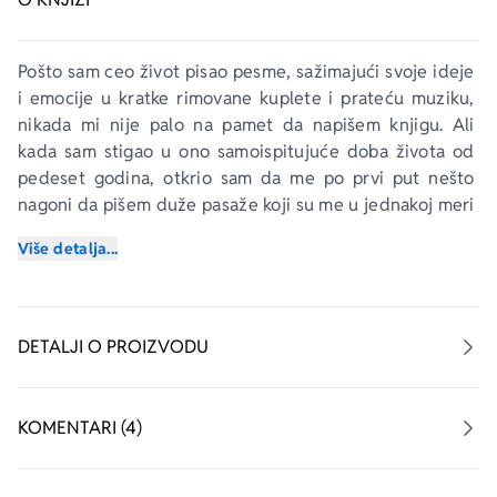
Pošto sam ceo život pisao pesme, sažimajući svoje ideje 
i emocije u kratke rimovane kuplete i prateću muziku, 
nikada mi nije palo na pamet da napišem knjigu. Ali 
kada sam stigao u ono samoispitujuće doba života od 
pedeset godina, otkrio sam da me po prvi put nešto 
nagoni da pišem duže pasaže koji su me u jednakoj meri 
stimulisali i zaokupljali kao što je to činilo pisanje 
Više detalja...
pesama.
Tako je 
Raštimovana muzika
 počela da dobija oblik. To 
je knjiga o ranim godinama mog života, od detinjstva i 
DETALJI O PROIZVODU
adolescencije do predvečerja mog uspeha sa grupom 
Polis. Reč je o priči koju malo ljudi zna.
KOMENTARI (4)
Nije me zanimalo da se upuštam u tradicionalno 
autobiografsko nabrajanje svega što mi se ikada 