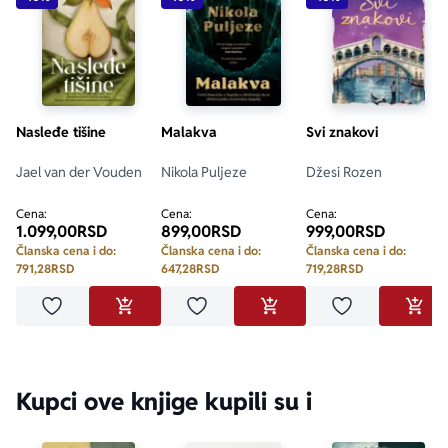
Nasleđe tišine
Malakva
Svi znakovi
Jael van der Vouden
Nikola Puljeze
Džesi Rozen
Cena:
Cena:
Cena:
1.099,00
RSD
899,00
RSD
999,00
RSD
Članska cena i do:
Članska cena i do:
Članska cena i do:
791,28
RSD
647,28
RSD
719,28
RSD
Dodaj u omiljene
Dodaj u omiljene
Dodaj u omilje
DODAJ U KORPU
DODAJ U KORPU
DODA
Kupci ove knjige kupili su i