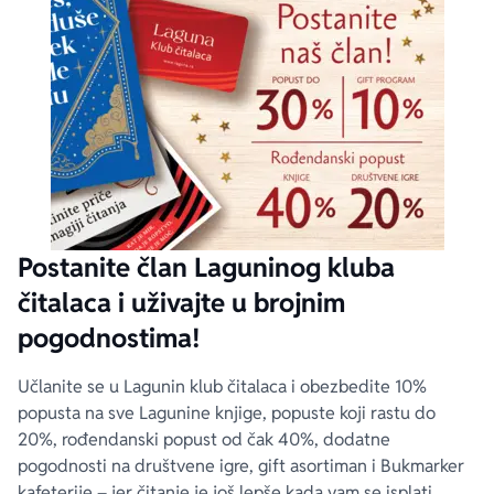
Postanite član Laguninog kluba
čitalaca i uživajte u brojnim
pogodnostima!
Učlanite se u Lagunin klub čitalaca i obezbedite 10%
popusta na sve Lagunine knjige, popuste koji rastu do
20%, rođendanski popust od čak 40%, dodatne
pogodnosti na društvene igre, gift asortiman i Bukmarker
kafeterije – jer čitanje je još lepše kada vam se isplati.