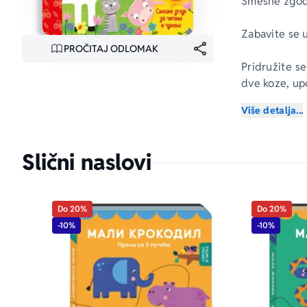
Smešne zgode
Zabavite se u
PROČITAJ ODLOMAK
Pridružite se
dve koze, up
Više detalja...
Uživajte u sm
Slični naslovi
Do 20%
Do 20%
-10%
-10%