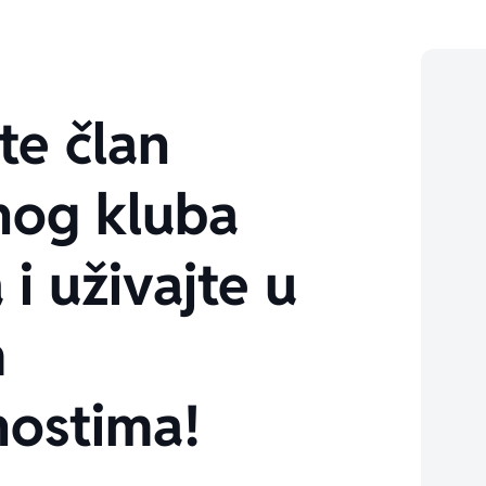
te član
nog kluba
 i uživajte u
m
ostima!