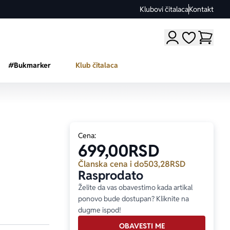
Klubovi čitalaca
Kontakt
Moji omiljeni a
#Bukmarker
Klub čitalaca
Cena:
699,00
RSD
Članska cena i do
503,28
RSD
Rasprodato
Želite da vas obavestimo kada artikal
ponovo bude dostupan? Kliknite na
dugme ispod!
OBAVESTI ME