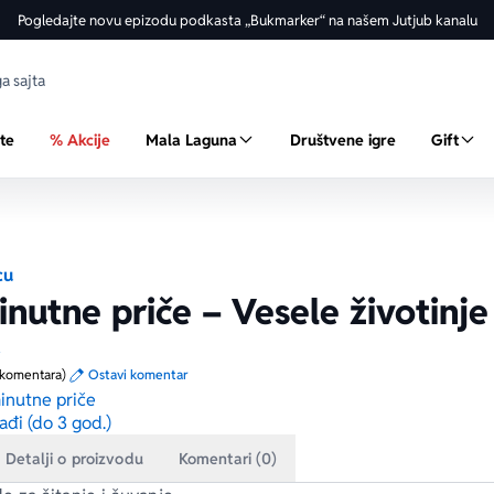
Pogledajte novu epizodu podkasta „Bukmarker“ na našem Jutjub kanalu
ste
% Akcije
Mala Laguna
Društvene igre
Gift
cu
nutne priče – Vesele životinje
a
 komentara)
Ostavi komentar
inutne priče
ađi (do 3 god.)
Detalji o proizvodu
Komentari (0)