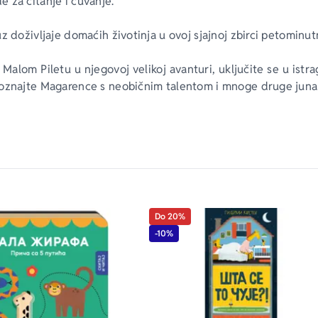
 za čitanje i čuvanje.
z doživljaje domaćih životinja u ovoj sjajnoj zbirci petominutn
 Malom Piletu u njegovoj velikoj avanturi, uključite se u istr
oznajte Magarence s neobičnim talentom i mnoge druge juna
ehu koji prati okretanje svake stranice!
Do 20%
-10%