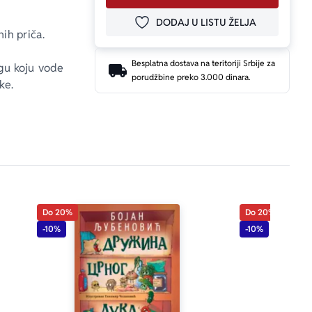
DODAJ U LISTU ŽELJA
DODAJ U OMILJENE
ih priča.
Besplatna dostava na teritoriji Srbije za
agu koju vode 
porudžbine preko 3.000 dinara.
ke.
Do 20%
Do 20%
-10%
-10%