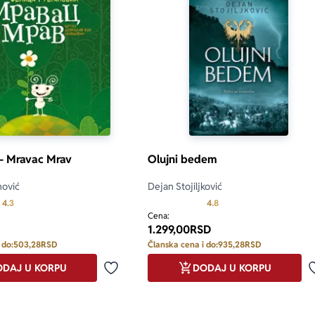
 – Mravac Mrav
Olujni bedem
nović
Dejan Stojiljković
Prosecna ocena je 4.3 od 5
Prosecna ocena je 4.8 od
4.3
4.8
Cena:
1.299,00
RSD
 do:
503,28
RSD
Članska cena i do:
935,28
RSD
DAJ U KORPU
DODAJ U KORPU
Dodaj u omiljene