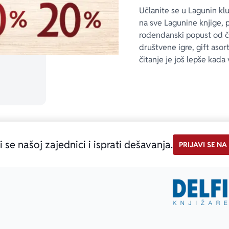
Učlanite se u Lagunin kl
na sve Lagunine knjige, 
rođendanski popust od 
društvene igre, gift asor
čitanje je još lepše kada 
i se našoj zajednici i isprati dešavanja.
PRIJAVI SE NA