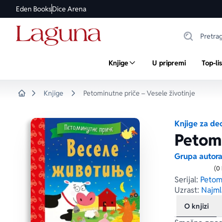
Eden Books
Dice Arena
Knjige
U pripremi
Top-li
Knjige
Petominutne priče – Vesele životinje
Home
Knjige za de
Petomi
Grupa autor
(0
Serijal:
Petom
Uzrast:
Najml
O knjizi