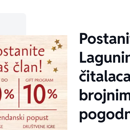
Postani
Laguni
čitalaca
brojni
pogodn