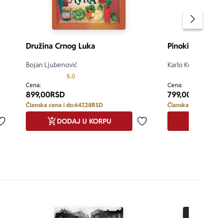
Pomeran
Družina Crnog Luka
Pinokio
Bojan Ljubenović
Karlo Kolodi
Prosecna ocena je 5.0 od 5
5.0
Cena:
Cena:
899,00
RSD
799,00
RSD
Članska cena i do:
647,28
RSD
Članska cena i do:
DODAJ U KORPU
DODA
Dodaj u omiljene
Dodaj u omiljene