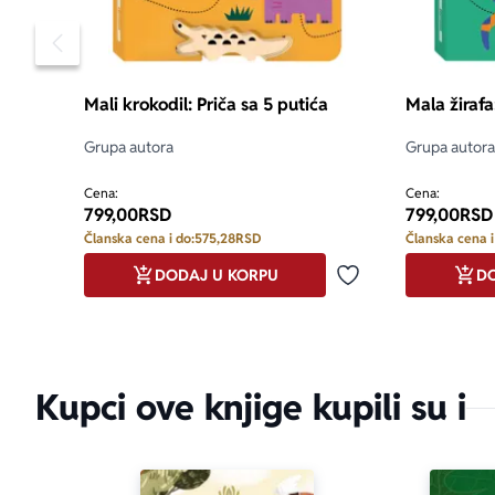
Pomeranje sadržaja slajdera u levo
Mali krokodil: Priča sa 5 putića
Mala žirafa
Grupa autora
Grupa autora
Cena:
Cena:
799,00
RSD
799,00
RSD
Članska cena i do:
575,28
RSD
Članska cena i
DODAJ U KORPU
DO
Dodaj u omiljene
Kupci ove knjige kupili su i