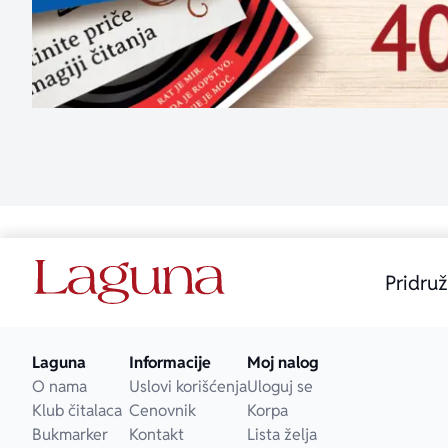
Pridruž
Laguna
Informacije
Moj nalog
O nama
Uslovi korišćenja
Uloguj se
Klub čitalaca
Cenovnik
Korpa
Bukmarker
Kontakt
Lista želja