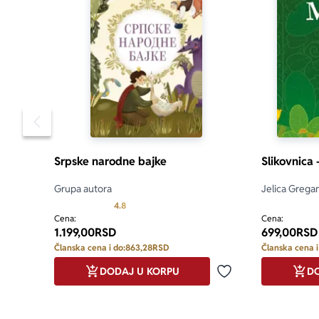
Pomeranje sadržaja slajdera u levo
Srpske narodne bajke
Slikovnica
Grupa autora
Jelica Grega
Prosecna ocena je 4.8 od 5
4.8
Cena:
Cena:
1.199,00
RSD
699,00
RSD
Članska cena i do:
863,28
RSD
Članska cena i
DODAJ U KORPU
DO
Dodaj u omiljene