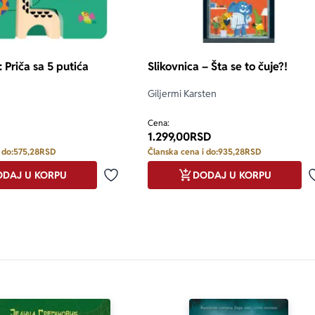
: Priča sa 5 putića
Slikovnica – Šta se to čuje?!
Giljermi Karsten
Cena:
1.299,00
RSD
 do:
575,28
RSD
Članska cena i do:
935,28
RSD
DAJ U KORPU
DODAJ U KORPU
Dodaj u omiljene