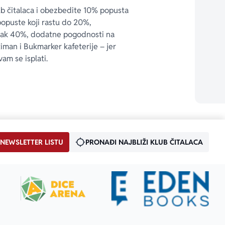
ub čitalaca i obezbedite 10% popusta 
popuste koji rastu do 20%, 
čak 40%, dodatne pogodnosti na 
timan i Bukmarker kafeterije – jer 
vam se isplati.
 NEWSLETTER LISTU
PRONAĐI NAJBLIŽI KLUB ČITALACA