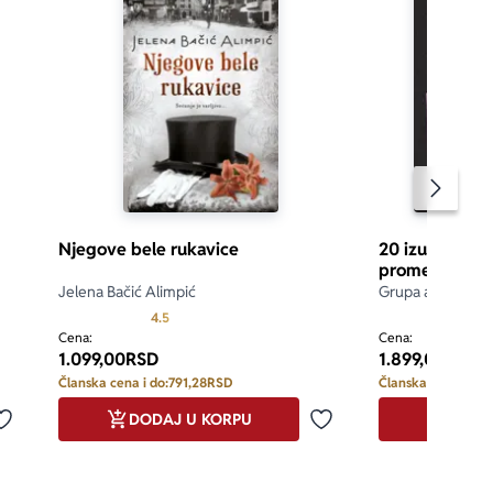
Pomeran
Njegove bele rukavice
20 izuzetnih d
promenile sve
Jelena Bačić Alimpić
Grupa autora
 5
Prosecna ocena je 4.5 od 5
4.5
5.0
Cena:
Cena:
1.099,00
RSD
1.899,00
RSD
Članska cena i do:
791,28
RSD
Članska cena i do:
DODAJ U KORPU
DODA
Dodaj u omiljene
Dodaj u omiljene