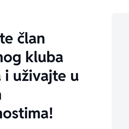
te član
nog kluba
 i uživajte u
m
ostima!