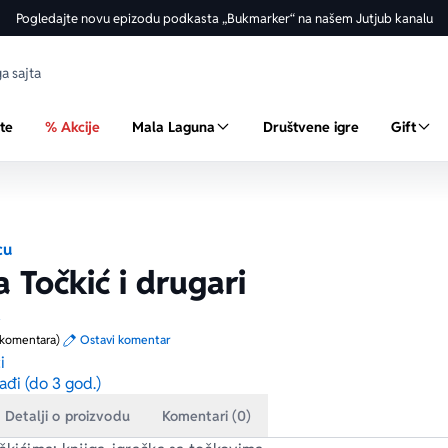
Pogledajte novu epizodu podkasta „Bukmarker“ na našem Jutjub kanalu
ste
% Akcije
Mala Laguna
Društvene igre
Gift
cu
a Točkić i drugari
a
 komentara)
Ostavi komentar
i
ađi (do 3 god.)
Detalji o proizvodu
Komentari (0)