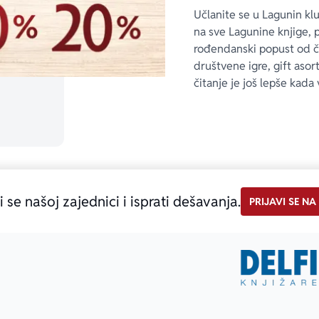
Učlanite se u Lagunin kl
na sve Lagunine knjige, 
rođendanski popust od 
društvene igre, gift asor
čitanje je još lepše kada 
i se našoj zajednici i isprati dešavanja.
PRIJAVI SE NA