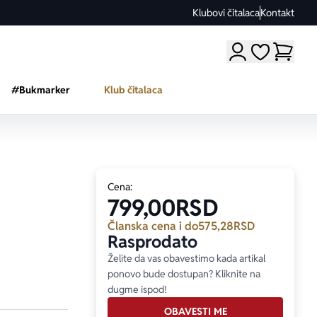
Klubovi čitalaca
Kontakt
Moji omiljeni a
#Bukmarker
Klub čitalaca
Cena:
799,00
RSD
Članska cena i do
575,28
RSD
Rasprodato
Želite da vas obavestimo kada artikal
ponovo bude dostupan? Kliknite na
dugme ispod!
OBAVESTI ME