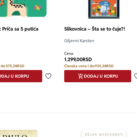
: Priča sa 5 putića
Slikovnica – Šta se to čuje?!
Giljermi Karsten
Cena:
1.299,00
RSD
 do:
575,28
RSD
Članska cena i do:
935,28
RSD
DAJ U KORPU
DODAJ U KORPU
Dodaj u omiljene