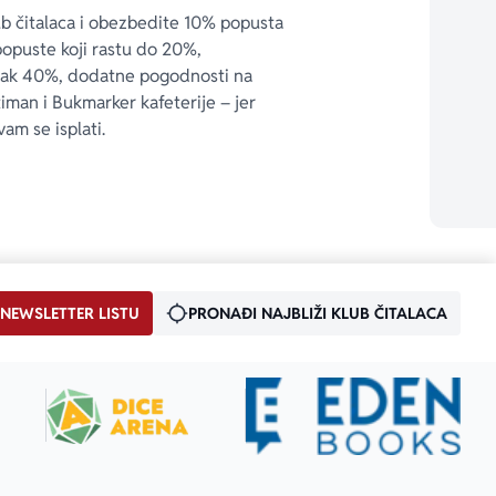
ub čitalaca i obezbedite 10% popusta 
popuste koji rastu do 20%, 
čak 40%, dodatne pogodnosti na 
timan i Bukmarker kafeterije – jer 
vam se isplati.
 NEWSLETTER LISTU
PRONAĐI NAJBLIŽI KLUB ČITALACA