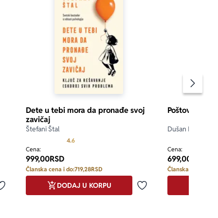
Pomeran
Dete u tebi mora da pronađe svoj
Poštovana dec
zavičaj
Štefani Štal
Dušan Radović
d 5
Prosecna ocena je 4.6 od 5
4.6
4.7
Cena:
Cena:
999,00
RSD
699,00
RSD
Članska cena i do:
719,28
RSD
Članska cena i do:
DODAJ U KORPU
DODA
Dodaj u omiljene
Dodaj u omiljene