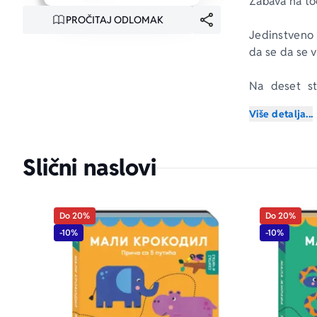
Zabava na toč
PROČITAJ ODLOMAK
Jedinstveno 
da se da se 
Na deset st
zabavnim ko
Više detalja...
Slični naslovi
Do 20%
Do 20%
-10%
-10%