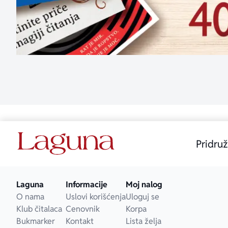
Pridruž
Laguna
Informacije
Moj nalog
O nama
Uslovi korišćenja
Uloguj se
Klub čitalaca
Cenovnik
Korpa
Bukmarker
Kontakt
Lista želja