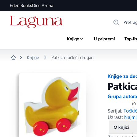
Eden Books
Dice Arena
Knjige
U pripremi
Top-li
Knjige
Patkica Točkić i drugari
Home
Knjige za de
Patkic
Grupa autor
(0
Serijal:
Točkić
Uzrast:
Najml
O knjizi