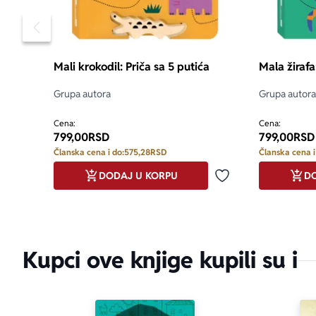
Pomeranje sadržaja slajdera u levo
Mali krokodil: Priča sa 5 putića
Mala žirafa
Grupa autora
Grupa autora
Cena:
Cena:
799,00
RSD
799,00
RSD
Članska cena i do:
575,28
RSD
Članska cena i
DODAJ U KORPU
DO
Dodaj u omiljene
Kupci ove knjige kupili su i