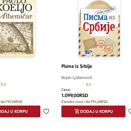
Pisma iz Srbije
Bojan Ljubenović
Prosecna ocena je 5.0 od 5
Prosecna ocena je 5.0 o
5.0
5.0
Cena:
1.099,00
RSD
 do:
719,28
RSD
Članska cena i do:
791,28
RSD
DAJ U KORPU
DODAJ U KORPU
Dodaj u omiljene