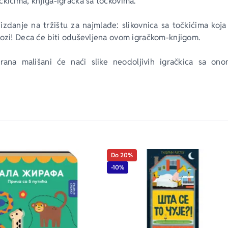
kićima; knjiga-igračka sa točkovima. 
izdanje na tržištu za najmlađe: slikovnica sa točkićima koja
vozi! Deca će biti oduševljena ovom igračkom-knjigom.
rana mališani će naći slike neodoljivih igračkica sa ono
mentarima.
Do 20%
-10%