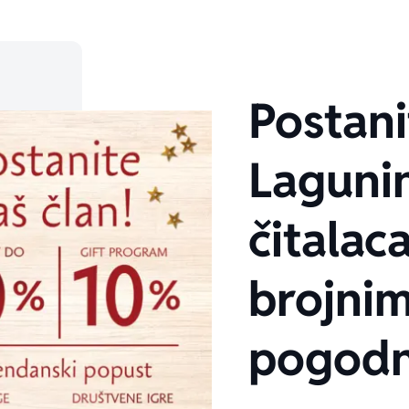
Postani
Laguni
čitalaca
brojni
pogodn