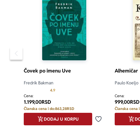
Pomeranje sadržaja slajdera u levo
Čovek po imenu Uve
Alhemičar
Fredrik Bakman
Paulo Koeljo
Prosecna ocena je 4.9 od 5
4.9
Cena:
Cena:
1.199,00
RSD
999,00
RSD
Članska cena i do:
863,28
RSD
Članska cena i
DODAJ U KORPU
DO
Dodaj u omiljene