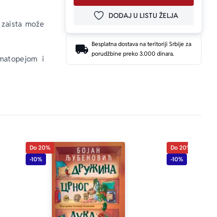
DODAJ U LISTU ŽELJA
DODAJ U OMILJENE
 zaista može 
Besplatna dostava na teritoriji Srbije za
porudžbine preko 3.000 dinara.
matopejom i 
Do 20%
Do 20%
-10%
-10%