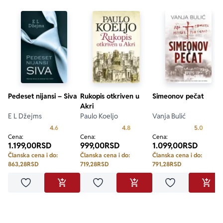
Pedeset nijansi – Siva
Rukopis otkriven u
Simeonov pečat
Akri
E L Džejms
Paulo Koeljo
Vanja Bulić
Prosecna ocena je 4.6 od 5
Prosecna ocena je 4.8 od 5
Prosecn
4.6
4.8
5.0
Cena:
Cena:
Cena:
1.199,00
RSD
999,00
RSD
1.099,00
RSD
Članska cena i do:
Članska cena i do:
Članska cena i do:
863,28
RSD
719,28
RSD
791,28
RSD
Dodaj u omiljene
Dodaj u omiljene
Dodaj u omilje
DODAJ U KORPU
DODAJ U KORPU
DODA