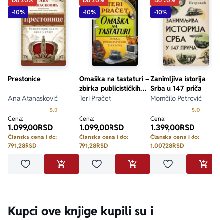
Do 20%
Do 20%
Do 20%
-10%
-10%
-10%
Prestonice
Omaška na tastaturi –
Zanimljiva istorija
zbirka publicističkih
Srba u 147 priča
Ana Atanasković
tekstova
Teri Pračet
Momčilo Petrović
Prosecna ocena je 5.0 od 5
Prosecn
5.0
5.0
Cena:
Cena:
Cena:
1.099,00
RSD
1.099,00
RSD
1.399,00
RSD
Članska cena i do:
Članska cena i do:
Članska cena i do:
791,28
RSD
791,28
RSD
1.007,28
RSD
Dodaj u omiljene
Dodaj u omiljene
Dodaj u omilje
DODAJ U KORPU
DODAJ U KORPU
DODA
Kupci ove knjige kupili su i