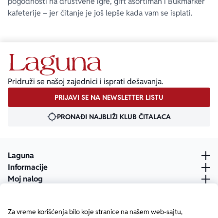
pogodnosti na društvene igre, gift asortiman i Bukmarker
kafeterije – jer čitanje je još lepše kada vam se isplati.
Pridruži se našoj zajednici i isprati dešavanja.
PRIJAVI SE NA NEWSLETTER LISTU
PRONAĐI NAJBLIŽI KLUB ČITALACA
Laguna
Informacije
Moj nalog
Za vreme korišćenja bilo koje stranice na našem web-sajtu,