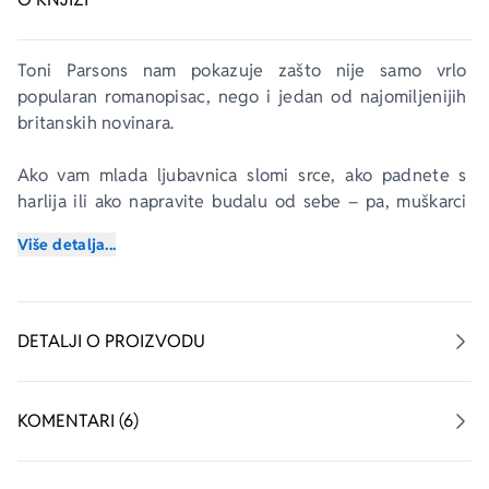
Toni Parsons nam pokazuje zašto nije samo vrlo 
popularan romanopisac, nego i jedan od najomiljenijih 
britanskih novinara.
Ako vam mlada ljubavnica slomi srce, ako padnete s 
harlija ili ako napravite budalu od sebe – pa, muškarci 
su to oduvek radili i uvek će raditi. To nije kriza 
Više detalja...
srednjeg doba. To je samo najnovija glupost u dugom 
nizu gluposti.
Ali, šta je s malo saosećanja prema stereotipnom 
DETALJI O PROIZVODU
muškom ponašanju? Takvi smo, tako smo ispuzali iz 
praiskonske močvare. Dajemo sve od sebe, zaista...
KOMENTARI (6)
Savremeni muškarac zapravo je očuvao previše starih 
navika nego što je dobro za njega. Potrebu za lovom, 