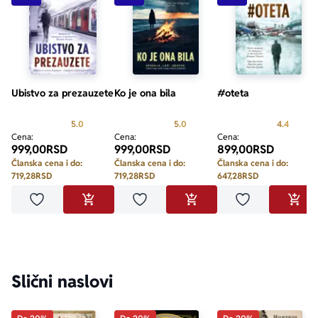
Ubistvo za prezauzete
Ko je ona bila
#oteta
Prosecna ocena je 5.0 od 5
Prosecna ocena je 5.0 od 5
Prosecn
5.0
5.0
4.4
Cena:
Cena:
Cena:
999,00
RSD
999,00
RSD
899,00
RSD
Članska cena i do:
Članska cena i do:
Članska cena i do:
719,28
RSD
719,28
RSD
647,28
RSD
Dodaj u omiljene
Dodaj u omiljene
Dodaj u omilje
DODAJ U KORPU
DODAJ U KORPU
DODA
Slični naslovi