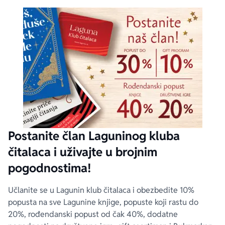
Postanite član Laguninog kluba
čitalaca i uživajte u brojnim
pogodnostima!
Učlanite se u Lagunin klub čitalaca i obezbedite 10%
popusta na sve Lagunine knjige, popuste koji rastu do
20%, rođendanski popust od čak 40%, dodatne