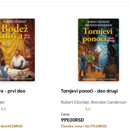
a - prvi deo
Tornjevi ponoći - deo drugi
dan
Robert Džordan, Brendon Sanderson
Prosecna ocena je 5.0 od 5
Prosecna ocena je 5.0 o
5.0
5.0
Cena:
999,00
RSD
 do:
647,28
RSD
Članska cena i do:
719,28
RSD