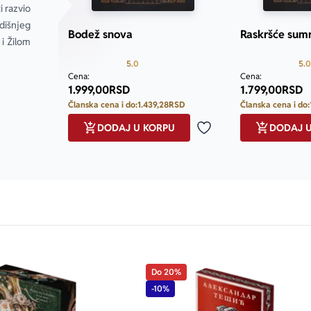
 razvio 
išnjeg 
Bodež snova
Raskršće sum
i Žilom 
Prosecna ocena je 5.0 od 5
5.0
5.0
Cena:
Cena:
1.999,00
RSD
1.799,00
RSD
Članska cena i do:
1.439,28
RSD
Članska cena i do:
DODAJ U KORPU
DODAJ 
Dodaj u omiljene
Do 20%
-10%