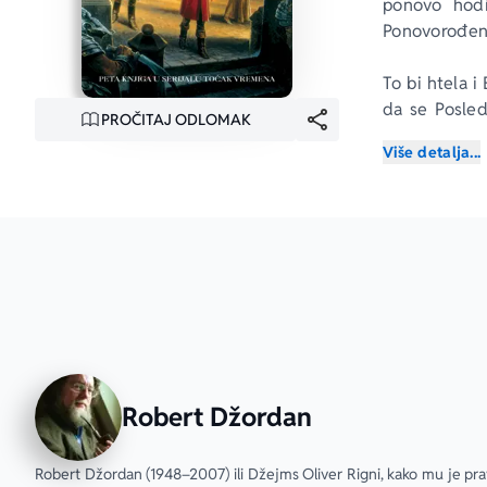
ponovo hodi
Ponovorođen
To bi htela i
da se Posled
PROČITAJ ODLOMAK
suprostavi, i
Više detalja...
smrt, baš kao
A Rand al To
njegov barjak.
Robert Džordan
Robert Džordan (1948–2007) ili Džejms Oliver Rigni, kako mu je pra