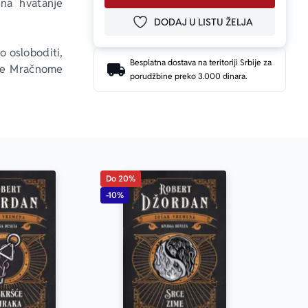
na hvatanje 
DODAJ U LISTU ŽELJA
DODAJ U OMILJENE
o osloboditi, 
Besplatna dostava na teritoriji Srbije za
 se Mračnome 
porudžbine preko 3.000 dinara.
ra za njegovu 
li stanu pod 
Do 20%
-10%