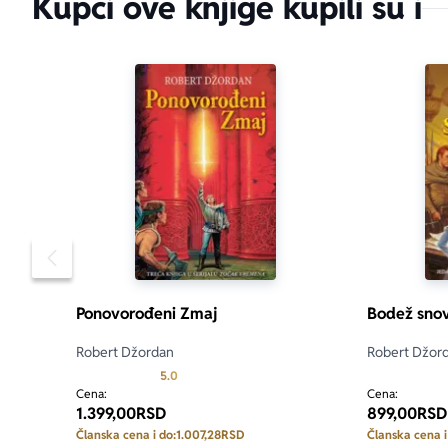
Kupci ove knjige kupili su i
Pomeranje sadržaja slajdera u levo
Ponovorođeni Zmaj
Bodež snov
Robert Džordan
Robert Džor
Prosecna ocena je 5.0 od 5
5.0
Cena:
Cena:
1.399,00
RSD
899,00
RSD
Članska cena i do:
1.007,28
RSD
Članska cena i