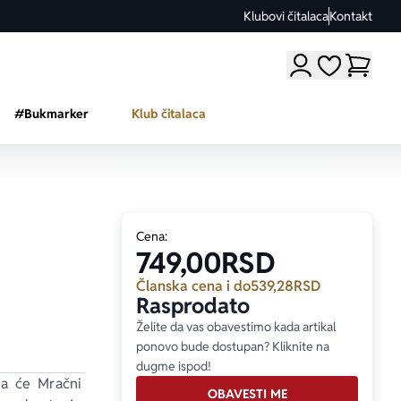
Klubovi čitalaca
Kontakt
Moji omiljeni a
#Bukmarker
Klub čitalaca
Cena:
749,00
RSD
Članska cena i do
539,28
RSD
Rasprodato
Želite da vas obavestimo kada artikal
ponovo bude dostupan? Kliknite na
dugme ispod!
da će Mračni 
OBAVESTI ME