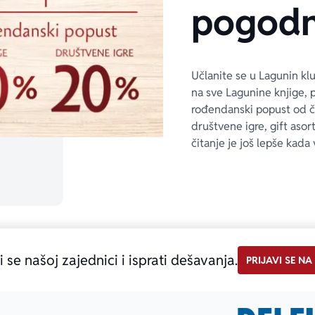
pogodn
Učlanite se u Lagunin kl
na sve Lagunine knjige, 
rođendanski popust od 
društvene igre, gift asor
čitanje je još lepše kada 
i se našoj zajednici i isprati dešavanja.
PRIJAVI SE NA