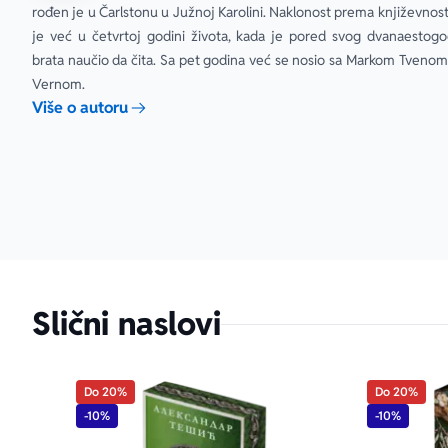
rođen je u Čarlstonu u Južnoj Karolini. Naklonost prema književnosti
je već u četvrtoj godini života, kada je pored svog dvanaestogod
brata naučio da čita. Sa pet godina već se nosio sa Markom Tvenom 
Vernom.
Više o autoru
Slični naslovi
Do 20%
Do 20%
-10%
-10%