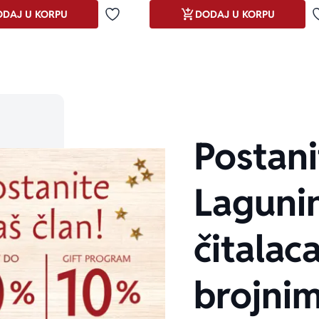
DAJ U KORPU
DODAJ U KORPU
Dodaj u omiljene
Postani
Laguni
čitalaca
brojni