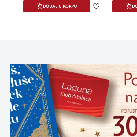
DODAJ U KORPU
DO
Dodaj u omiljene