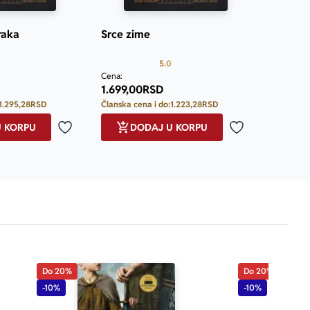
raka
Srce zime
Prosecna ocena je 5.0 od 5
Prosecna ocena je 5.0 od 5
5.0
Cena:
1.699,00
RSD
1.295,28
RSD
Članska cena i do:
1.223,28
RSD
U KORPU
DODAJ U KORPU
Dodaj u omiljene
Dodaj u omilje
Do 20%
Do 20%
-10%
-10%