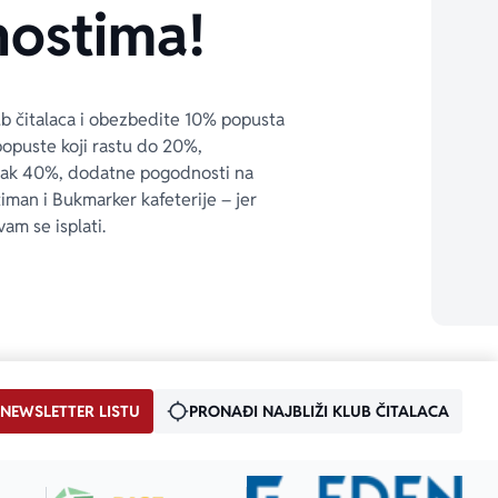
ostima!
ub čitalaca i obezbedite 10% popusta 
popuste koji rastu do 20%, 
čak 40%, dodatne pogodnosti na 
timan i Bukmarker kafeterije – jer 
vam se isplati.
 NEWSLETTER LISTU
PRONAĐI NAJBLIŽI KLUB ČITALACA