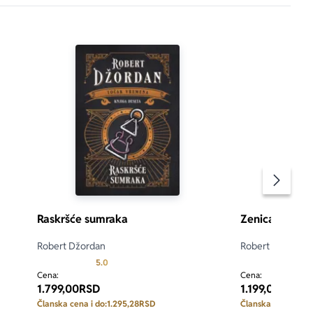
Pomeran
Raskršće sumraka
Zenica sveta
Robert Džordan
Robert Džordan
d 5
Prosecna ocena je 5.0 od 5
5.0
4.7
Cena:
Cena:
1.799,00
RSD
1.199,00
RSD
Članska cena i do:
1.295,28
RSD
Članska cena i do: