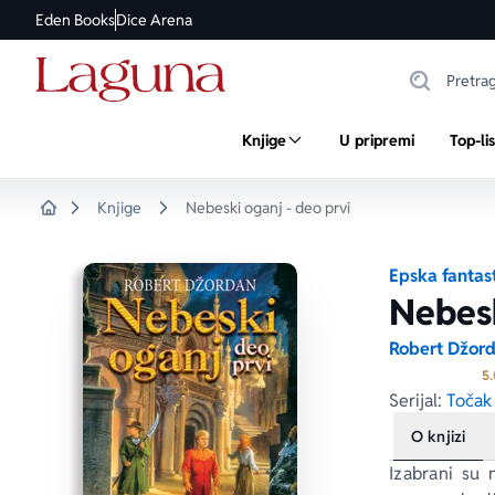
Eden Books
Dice Arena
Knjige
U pripremi
Top-li
Knjige
Nebeski oganj - deo prvi
Home
Epska fantas
Nebesk
Robert Džor
5.
Serijal:
Točak
O knjizi
Izabrani su 