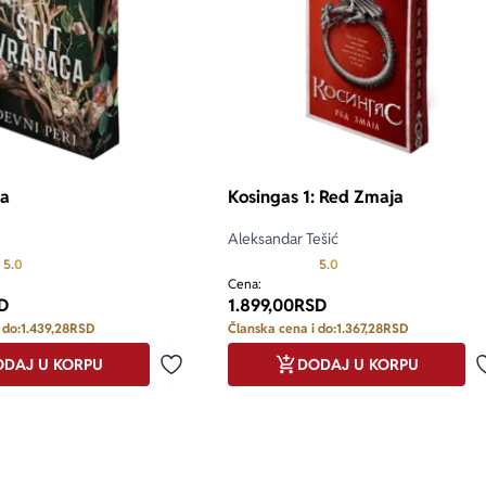
ca
Kosingas 1: Red Zmaja
Aleksandar Tešić
Prosecna ocena je 5.0 od 5
Prosecna ocena je 5.0 o
5.0
5.0
Cena:
D
1.899,00
RSD
 do:
1.439,28
RSD
Članska cena i do:
1.367,28
RSD
DAJ U KORPU
DODAJ U KORPU
Dodaj u omiljene