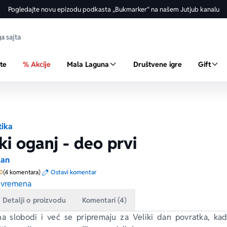
Pogledajte novu epizodu podkasta „Bukmarker“ na našem Jutjub kanalu
ste
% Akcije
Mala Laguna
Društvene igre
Gift
tika
i oganj - deo prvi
dan
Prosecna ocena je 5.0 od 5
0
(4 komentara)
Ostavi komentar
 vremena
Detalji o proizvodu
Komentari (4)
na slobodi i već se pripremaju za Veliki dan povratka, ka