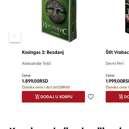
Pomeranje sadržaja slajdera u levo
Kosingas 2: Bezdanj
Štit Vraba
Aleksandar Tešić
Devni Peri
Cena:
Cena:
1.899,00
RSD
1.999,00
RS
Članska cena i do:
1.367,28
RSD
Članska cena i
DODAJ U KORPU
DO
Dodaj u omiljene