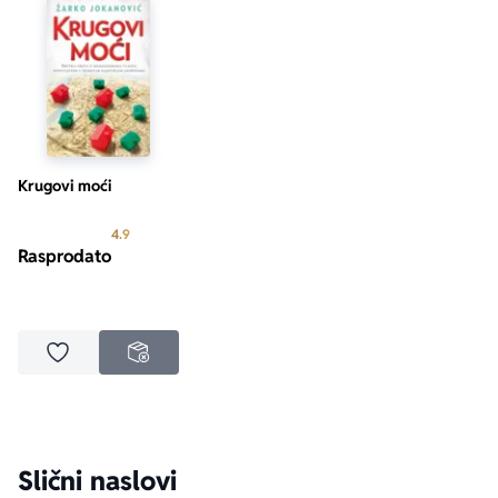
Krugovi moći
Prosecna ocena je 4.9 od 5
4.9
Rasprodato
aboutPage.sr-only.custom-youtube-play-icon
Dodaj u omiljene
NEDOSTUPNO
Slični naslovi