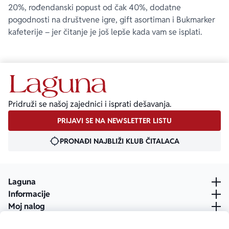
20%, rođendanski popust od čak 40%, dodatne
pogodnosti na društvene igre, gift asortiman i Bukmarker
kafeterije – jer čitanje je još lepše kada vam se isplati.
Pridruži se našoj zajednici i isprati dešavanja.
PRIJAVI SE NA NEWSLETTER LISTU
PRONAĐI NAJBLIŽI KLUB ČITALACA
Laguna
Informacije
Moj nalog