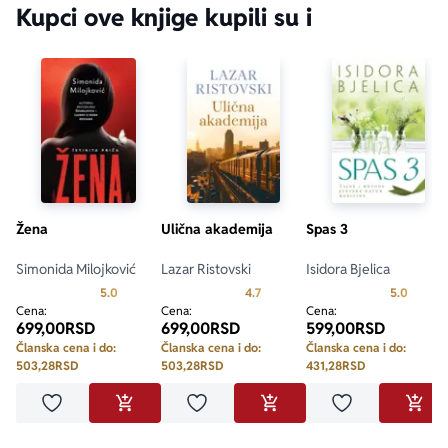
Kupci ove knjige kupili su i
Žena
Ulična akademija
Spas 3
Simonida Milojković
Lazar Ristovski
Isidora Bjelica
Prosecna ocena je 5.0 od 5
Prosecna ocena je 4.7 od 5
Prosecn
5.0
4.7
5.0
Cena:
Cena:
Cena:
699,00
RSD
699,00
RSD
599,00
RSD
Članska cena i do:
Članska cena i do:
Članska cena i do:
503,28
RSD
503,28
RSD
431,28
RSD
Dodaj u omiljene
Dodaj u omiljene
Dodaj u omilje
DODAJ U KORPU
DODAJ U KORPU
DODA