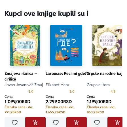
Kupci ove knjige kupili su i
Zmajeva riznica –
Larousse: Reci mi gde?
Srpske narodne bajke
ćirilica
Jovan Jovanović Zmaj
Elizabet Maru
Grupa autora
Prosecna ocena je 5.0 od 5
Prosecna ocena je 5.0 od 5
Prosecn
5.0
5.0
4.8
Cena:
Cena:
Cena:
1.099,00
RSD
2.299,00
RSD
1.199,00
RSD
Članska cena i do:
Članska cena i do:
Članska cena i do:
791,28
RSD
1.655,28
RSD
863,28
RSD
Dodaj u omiljene
Dodaj u omiljene
Dodaj u omilje
DODAJ U KORPU
DODAJ U KORPU
DODA