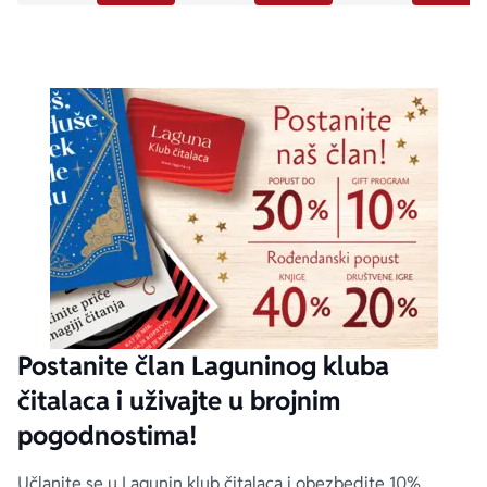
Postanite član Laguninog kluba
čitalaca i uživajte u brojnim
pogodnostima!
Učlanite se u Lagunin klub čitalaca i obezbedite 10%