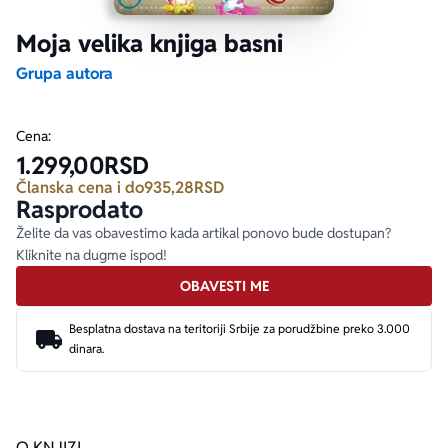
Moja velika knjiga basni
Ekranizovane knjige
Poezija
Bojan Ljubenović
Peter Handke
Grupa autora
Za poklon
Lični razvoj i popularna psihologija
Dejan Tiago-Stanković
Harlan Koben
Cena:
1.299,00
RSD
E-knjige
Biografija
Milica Jakovljević Mir-Jam
Elif Šafak
Članska cena i do
935,28
RSD
Rasprodato
Autori
Želite da vas obavestimo kada artikal ponovo bude dostupan?
Kliknite na dugme ispod!
OBAVESTI ME
Besplatna dostava na teritoriji Srbije za porudžbine preko 3.000
dinara.
O KNJIZI