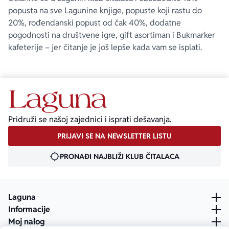
popusta na sve Lagunine knjige, popuste koji rastu do
20%, rođendanski popust od čak 40%, dodatne
pogodnosti na društvene igre, gift asortiman i Bukmarker
kafeterije – jer čitanje je još lepše kada vam se isplati.
Pridruži se našoj zajednici i isprati dešavanja.
PRIJAVI SE NA NEWSLETTER LISTU
PRONAĐI NAJBLIŽI KLUB ČITALACA
Laguna
Informacije
Moj nalog