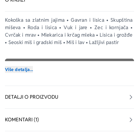
Kokoška sa zlatnim jajima • Gavran i lisica • Skupština 
miševa • Roda i lisica • Vuk i jare • Zec i kornjača • 
Cvrčak i mrav • Mlekarica i krčag mleka • Lisica i grožđe 
• Seoski miš i gradski miš • Miš i lav • Lažljivi pastir 
Više detalja...
DETALJI O PROIZVODU
KOMENTARI (1)
aboutPage.sr-only.custom-youtube-play-icon