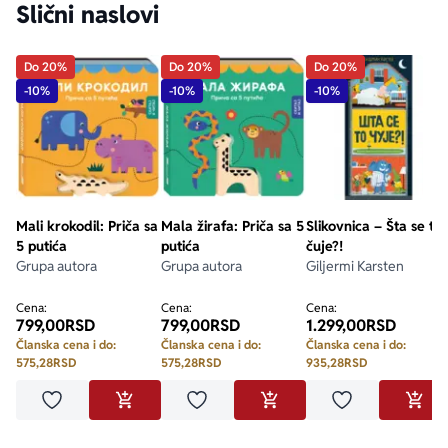
Slični naslovi
Do 20%
Do 20%
Do 20%
-10%
-10%
-10%
Mali krokodil: Priča sa
Mala žirafa: Priča sa 5
Slikovnica – Šta se to
5 putića
putića
čuje?!
Grupa autora
Grupa autora
Giljermi Karsten
Cena:
Cena:
Cena:
799,00
RSD
799,00
RSD
1.299,00
RSD
Članska cena i do:
Članska cena i do:
Članska cena i do:
575,28
RSD
575,28
RSD
935,28
RSD
Dodaj u omiljene
Dodaj u omiljene
Dodaj u omilje
DODAJ U KORPU
DODAJ U KORPU
DODA