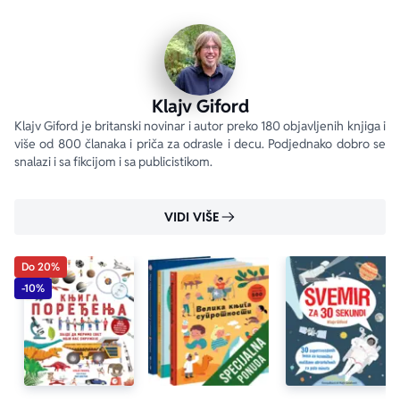
Klajv Giford
Klajv Giford je britanski novinar i autor preko 180 objavljenih knjiga i 
više od 800 članaka i priča za odrasle i decu. Podjednako dobro se 
snalazi i sa fikcijom i sa publicistikom.
VIDI VIŠE
Do 20%
-10%