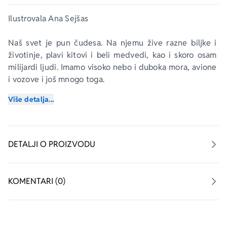
Ilustrovala Ana Sejšas
Naš svet je pun čudesa. Na njemu žive razne biljke i 
životinje, plavi kitovi i beli medvedi, kao i skoro osam 
milijardi ljudi. Imamo visoko nebo i duboka mora, avione 
i vozove i još mnogo toga. 
Više detalja...
Otvori ovu knjigu i saznaj pregršt zanimljivosti o svetu 
koji nas okružuje i njegovim stanovnicima!
DETALJI O PROIZVODU
KOMENTARI (0)