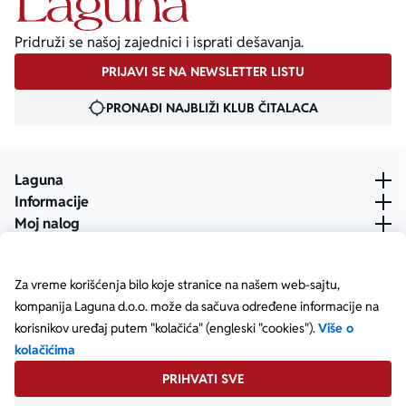
Pridruži se našoj zajednici i isprati dešavanja.
PRIJAVI SE NA NEWSLETTER LISTU
PRONAĐI NAJBLIŽI KLUB ČITALACA
Laguna
Informacije
Moj nalog
Za vreme korišćenja bilo koje stranice na našem web-sajtu,
kompanija Laguna d.o.o. može da sačuva određene informacije na
korisnikov uređaj putem "kolačića" (engleski "cookies").
Više o
kolačićima
PRIHVATI SVE