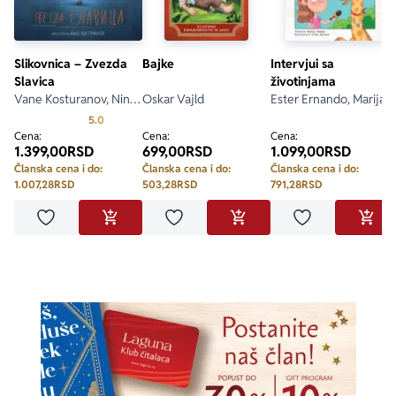
Slikovnica – Zvezda
Bajke
Intervjui sa
Slavica
životinjama
Vane Kosturanov, Nina
Oskar Vajld
Ester Ernando, Marija
Seničar
Manjeru
Prosecna ocena je 5.0 od 5
5.0
Cena:
Cena:
Cena:
1.399,00
RSD
699,00
RSD
1.099,00
RSD
Članska cena i do:
Članska cena i do:
Članska cena i do:
1.007,28
RSD
503,28
RSD
791,28
RSD
jene
Dodaj u omiljene
Dodaj u omiljene
Dodaj u omilje
DAJ U KORPU
DODAJ U KORPU
DODAJ U KORPU
DODA