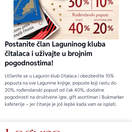
Postanite član Laguninog kluba
čitalaca i uživajte u brojnim
pogodnostima!
Učlanite se u Lagunin klub čitalaca i obezbedite 10%
popusta na sve Lagunine knjige, popuste koji rastu do
20%, rođendanski popust od čak 40%, dodatne
pogodnosti na društvene igre, gift asortiman i Bukmarker
kafeterije – jer čitanje je još lepše kada vam se isplati.