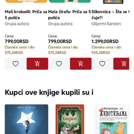
Mali krokodil: Priča sa
Mala žirafa: Priča sa 5
Slikovnica – Šta se to
5 putića
putića
čuje?!
Grupa autora
Grupa autora
Giljermi Karsten
Cena:
Cena:
Cena:
799,00
RSD
799,00
RSD
1.299,00
RSD
Članska cena i do:
Članska cena i do:
Članska cena i do:
575,28
RSD
575,28
RSD
935,28
RSD
Dodaj u omiljene
Dodaj u omiljene
Dodaj u omilje
DODAJ U KORPU
DODAJ U KORPU
DODA
Kupci ove knjige kupili su i