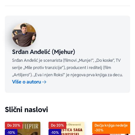
Srđan Anđelić (Mjehur)
Srđan Anđelić je scenarista (filmovi „Munje!“, „Do koske“, TV
serije „Mile protiv tranzicije“), producent i reditelj (film
„Artiljero“). „Eva i njen Roksi“ je njegova prva knjiga za decu.
Više o autoru
Slični naslovi
Do 20%
Do 20%
Dečja knjiga nedelje
-30%
-10%
-10%