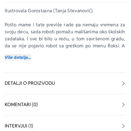
Ilustrovala Gorostasna (Tanja Stevanović).
Pošto mame i tate previše rade pa nemaju vremena za 
svoju decu, sada roboti pomažu mališanima oko školskih 
zadataka. I sve bi bilo u redu, u tom savršenom gradu, 
da se nije pojavio robot sa greškom po imenu Roksi. A 
baš njega je izabrala Eva. Devojčica i robot postali su 
Više detalja...
najbolji drugari – i zbog toga se sve promenilo.
Ovo je njihova priča.
DETALJI O PROIZVODU
I tvoja, čim je uzmeš u ruke.
KOMENTARI (0)
INTERVJUI (1)