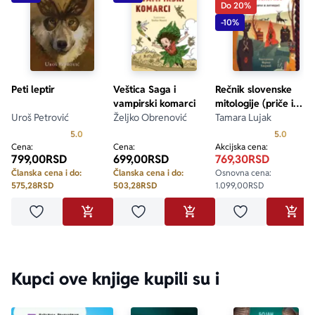
Do 20%
-10%
Peti leptir
Veštica Saga i
Rečnik slovenske
vampirski komarci
mitologije (priče i
Uroš Petrović
Željko Obrenović
legende)
Tamara Lujak
Prosecna ocena je 5.0 od 5
Prosecn
5.0
5.0
Cena:
Cena:
Akcijska cena:
799,00
RSD
699,00
RSD
769,30
RSD
Članska cena i do:
Članska cena i do:
Osnovna cena:
575,28
RSD
503,28
RSD
1.099,00
RSD
Dodaj u omiljene
Dodaj u omiljene
Dodaj u omilje
DODAJ U KORPU
DODAJ U KORPU
DODA
Kupci ove knjige kupili su i