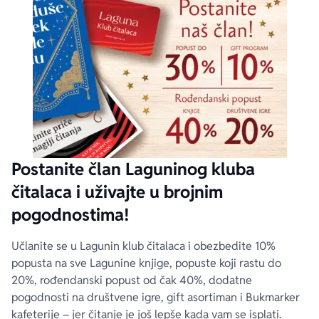
Postanite član Laguninog kluba
čitalaca i uživajte u brojnim
pogodnostima!
Učlanite se u Lagunin klub čitalaca i obezbedite 10%
popusta na sve Lagunine knjige, popuste koji rastu do
20%, rođendanski popust od čak 40%, dodatne
pogodnosti na društvene igre, gift asortiman i Bukmarker
kafeterije – jer čitanje je još lepše kada vam se isplati.