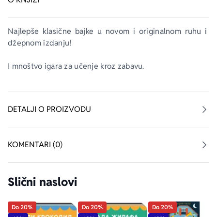
Najlepše klasične bajke u novom i originalnom ruhu i 
džepnom izdanju!
I mnoštvo igara za učenje kroz zabavu. 
DETALJI O PROIZVODU
KOMENTARI (0)
Slični naslovi
Do 20%
Do 20%
Do 20%