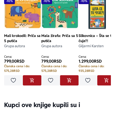
-10%
-10%
-10%
Mali krokodil: Priča sa
Mala žirafa: Priča sa 5
Slikovnica – Šta se to
5 putića
putića
čuje?!
Grupa autora
Grupa autora
Giljermi Karsten
Cena:
Cena:
Cena:
799,00
RSD
799,00
RSD
1.299,00
RSD
Članska cena i do:
Članska cena i do:
Članska cena i do:
575,28
RSD
575,28
RSD
935,28
RSD
Dodaj u omiljene
Dodaj u omiljene
Dodaj u omilje
DODAJ U KORPU
DODAJ U KORPU
DODA
Kupci ove knjige kupili su i