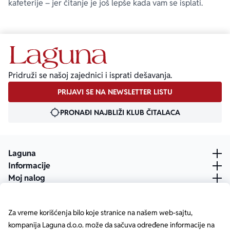
kafeterije – jer čitanje je još lepše kada vam se isplati.
Pridruži se našoj zajednici i isprati dešavanja.
PRIJAVI SE NA NEWSLETTER LISTU
PRONAĐI NAJBLIŽI KLUB ČITALACA
Laguna
Informacije
Moj nalog
Za vreme korišćenja bilo koje stranice na našem web-sajtu,
kompanija Laguna d.o.o. može da sačuva određene informacije na