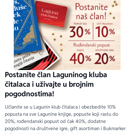
Postanite član Laguninog kluba
čitalaca i uživajte u brojnim
pogodnostima!
Učlanite se u Lagunin klub čitalaca i obezbedite 10%
popusta na sve Lagunine knjige, popuste koji rastu do
20%, rođendanski popust od čak 40%, dodatne
pogodnosti na društvene igre, gift asortiman i Bukmarker