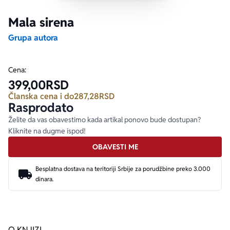
Mala sirena
Ekranizovane knjige
Poezija
Bojan Ljubenović
Peter Handke
Grupa autora
Za poklon
Lični razvoj i popularna psihologija
Dejan Tiago-Stanković
Harlan Koben
Cena:
399,00
RSD
E-knjige
Biografija
Milica Jakovljević Mir-Jam
Elif Šafak
Članska cena i do
287,28
RSD
Rasprodato
Autori
Želite da vas obavestimo kada artikal ponovo bude dostupan?
Kliknite na dugme ispod!
OBAVESTI ME
Besplatna dostava na teritoriji Srbije za porudžbine preko 3.000
dinara.
O KNJIZI