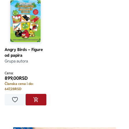
Angry Birds – Figure
od papira
Grupa autora
Cena:
899,00
RSD
Članska cena i do:
647,28
RSD
Dodaj u omiljene
DODAJ U KORPU