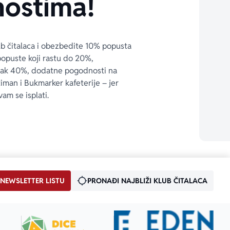
ostima!
ub čitalaca i obezbedite 10% popusta 
popuste koji rastu do 20%, 
čak 40%, dodatne pogodnosti na 
timan i Bukmarker kafeterije – jer 
vam se isplati.
 NEWSLETTER LISTU
PRONAĐI NAJBLIŽI KLUB ČITALACA