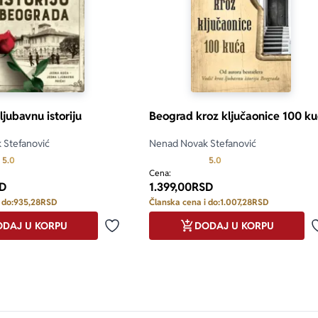
ljubavnu istoriju
Beograd kroz ključaonice 100 k
 Stefanović
Nenad Novak Stefanović
Prosecna ocena je 5.0 od 5
Prosecna ocena je 5.0 o
5.0
5.0
Cena:
D
1.399,00
RSD
 do:
935,28
RSD
Članska cena i do:
1.007,28
RSD
DAJ U KORPU
DODAJ U KORPU
Dodaj u omiljene