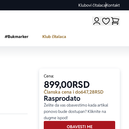
Klubovi čitalaca
Kontakt
Moji omiljeni a
#Bukmarker
Klub čitalaca
Cena:
899,00
RSD
Članska cena i do
647,28
RSD
Rasprodato
Želite da vas obavestimo kada artikal
ponovo bude dostupan? Kliknite na
dugme ispod!
OBAVESTI ME