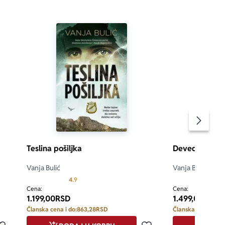
Pomeran
Teslina pošiljka
Devedesete
Vanja Bulić
Vanja Bulić
Prosecna ocena je 4.9 od 5
4.9
5.0
Cena:
Cena:
1.199,00
RSD
1.499,00
RSD
Članska cena i do:
863,28
RSD
Članska cena i do: