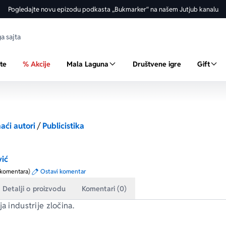
Pogledajte novu epizodu podkasta „Bukmarker“ na našem Jutjub kanalu
ste
% Akcije
Mala Laguna
Društvene igre
Gift
ći autori
/
Publicistika
vić
 komentara)
Ostavi komentar
Detalji o proizvodu
Komentari (0)
ja industrije zločina.