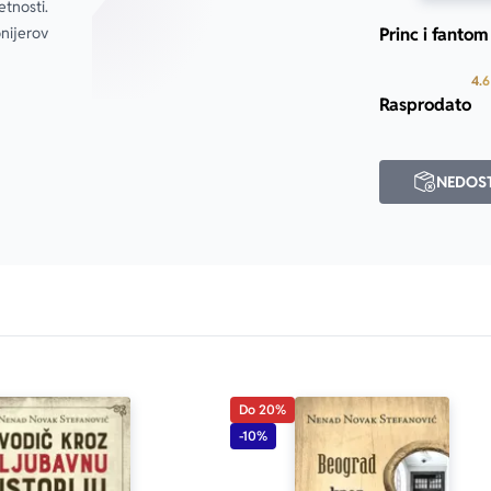
tnosti. 
seci kasnije – bio je mrtav. S njim je umrla i titula šefa šefova
ijerov 
Princ i fantom
4.6
Rasprodato
NEDOS
Do 20%
-10%