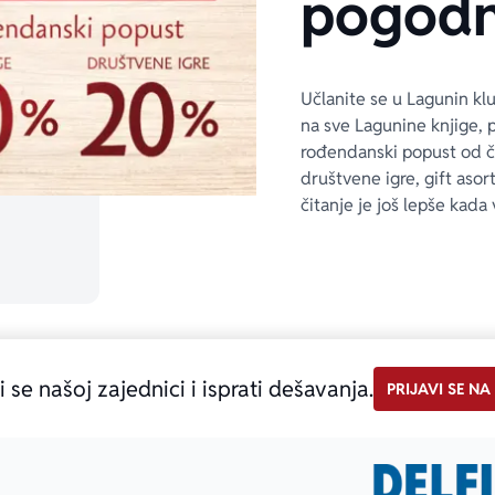
pogodn
Učlanite se u Lagunin kl
na sve Lagunine knjige, 
rođendanski popust od 
društvene igre, gift asor
čitanje je još lepše kada 
i se našoj zajednici i isprati dešavanja.
PRIJAVI SE NA