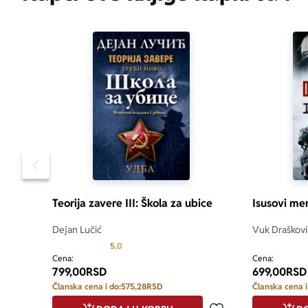
Pomeranje sadržaja slajdera u levo
Teorija zavere III: Škola za ubice
Isusovi me
Dejan Lučić
Vuk Draškovi
Prosecna ocena je 5.0 od 5
5.0
Cena:
Cena:
799,00
RSD
699,00
RSD
Članska cena i do:
575,28
RSD
Članska cena i