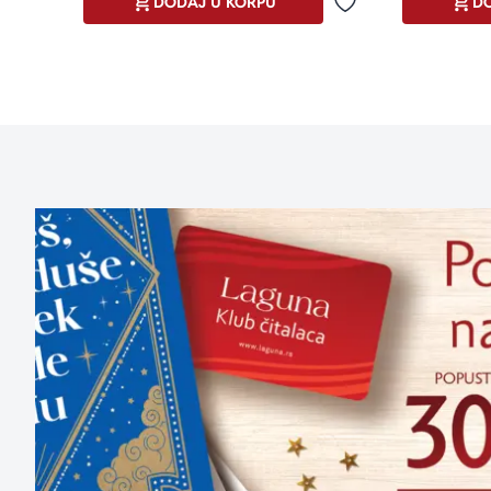
DODAJ U KORPU
DO
Dodaj u omiljene