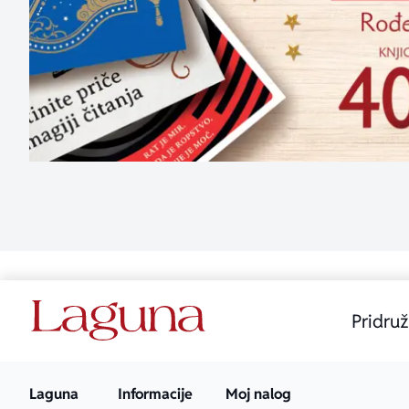
Pridruž
Laguna
Informacije
Moj nalog