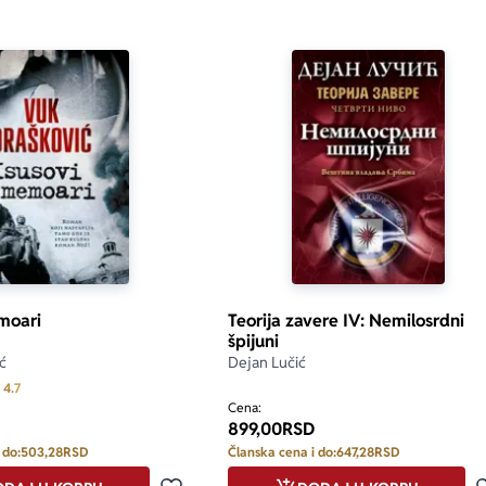
moari
Teorija zavere IV: Nemilosrdni
špijuni
ć
Dejan Lučić
Prosecna ocena je 4.7 od 5
4.7
Cena:
899,00
RSD
 do:
503,28
RSD
Članska cena i do:
647,28
RSD