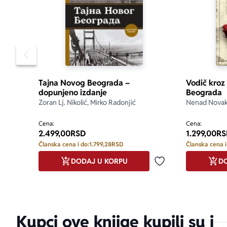
Pomeranje sadržaja slajdera u levo
Tajna Novog Beograda –
Vodič kroz 
dopunjeno izdanje
Beograda
Zoran Lj. Nikolić, Mirko Radonjić
Nenad Novak
Cena:
Cena:
2.499,00
RSD
1.299,00
RS
Članska cena i do:
1.799,28
RSD
Članska cena i
DODAJ U KORPU
DO
Dodaj u omiljene
Kupci ove knjige kupili su i