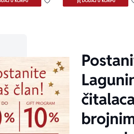
DAJ U KORPU
DODAJ U KORPU
Dodaj u omiljene
Postani
Laguni
čitalaca
brojni