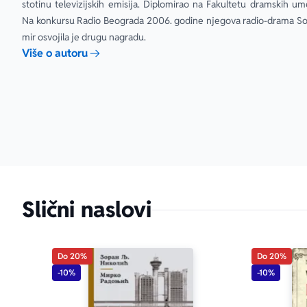
stotinu televizijskih emisija. Diplomirao na Fakultetu dramskih ume
godine. Pet me
Na konkursu Radio Beograda 2006. godine njegova radio-drama Son
mir osvojila je drugu nagradu.
Više o autoru
Slični naslovi
Do 20%
Do 20%
-10%
-10%