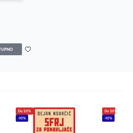
...
Prosecna ocena je 4.6 od 5
TUPNO
Dodaj u omiljene
Do 20%
Do 20%
-10%
-10%