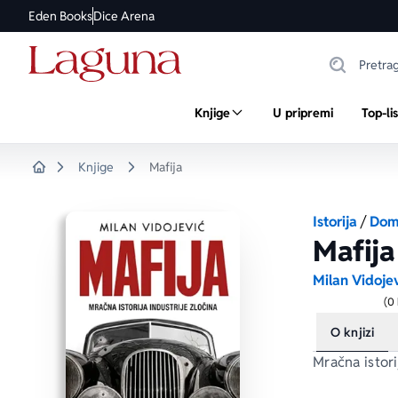
Eden Books
Dice Arena
Knjige
U pripremi
Top-li
Knjige
Mafija
Home
Istorija
/
Doma
Mafija
Milan Vidoje
(0
O knjizi
Mračna istori