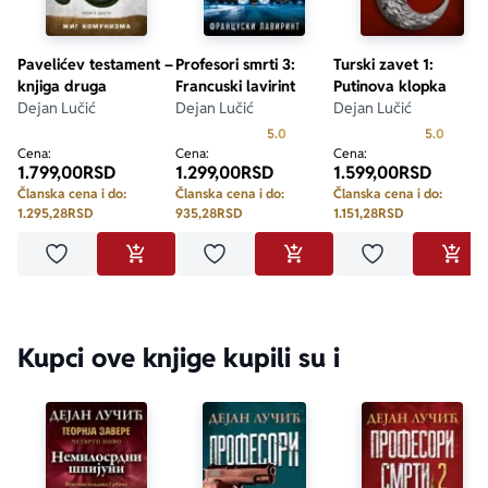
Pavelićev testament –
Profesori smrti 3:
Turski zavet 1:
knjiga druga
Francuski lavirint
Putinova klopka
Dejan Lučić
Dejan Lučić
Dejan Lučić
Prosecna ocena je 5.0 od 5
Prosecn
5.0
5.0
Cena:
Cena:
Cena:
1.799,00
RSD
1.299,00
RSD
1.599,00
RSD
Članska cena i do:
Članska cena i do:
Članska cena i do:
1.295,28
RSD
935,28
RSD
1.151,28
RSD
Dodaj u omiljene
Dodaj u omiljene
Dodaj u omilje
DODAJ U KORPU
DODAJ U KORPU
DODA
Kupci ove knjige kupili su i