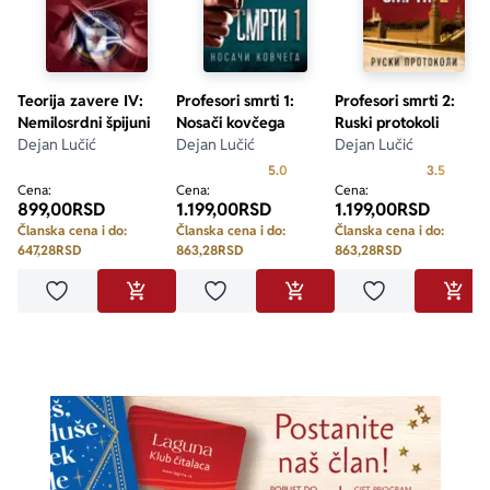
Teorija zavere IV:
Profesori smrti 1:
Profesori smrti 2:
Nemilosrdni špijuni
Nosači kovčega
Ruski protokoli
Dejan Lučić
Dejan Lučić
Dejan Lučić
Prosecna ocena je 5.0 od 5
Prosecn
5.0
3.5
Cena:
Cena:
Cena:
899,00
RSD
1.199,00
RSD
1.199,00
RSD
Članska cena i do:
Članska cena i do:
Članska cena i do:
647,28
RSD
863,28
RSD
863,28
RSD
Dodaj u omiljene
Dodaj u omiljene
Dodaj u omilje
DODAJ U KORPU
DODAJ U KORPU
DODA