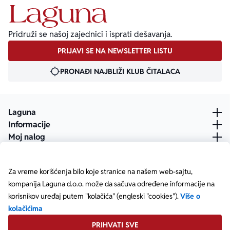
Pridruži se našoj zajednici i isprati dešavanja.
PRIJAVI SE NA NEWSLETTER LISTU
PRONAĐI NAJBLIŽI KLUB ČITALACA
Laguna
Informacije
Moj nalog
Za vreme korišćenja bilo koje stranice na našem web-sajtu,
kompanija Laguna d.o.o. može da sačuva određene informacije na
korisnikov uređaj putem "kolačića" (engleski "cookies").
Više o
kolačićima
PRIHVATI SVE