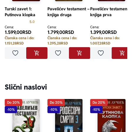
Turski zavet 1:
Pavelićev testament –
Pavelićev testament 
Putinova klopka
knjiga druga
knjiga prva
Prosecna ocena je 5.0 od 5
5.0
Cena:
Cena:
Cena:
1.599,00
RSD
1.799,00
RSD
1.399,00
RSD
Članska cena i do:
Članska cena i do:
Članska cena i do:
1.151,28
RSD
1.295,28
RSD
1.007,28
RSD
Dodaj u omiljene
Dodaj u omiljene
Dodaj u omilje
DODAJ U KORPU
DODAJ U KORPU
DODA
Slični naslovi
Do 20%
Do 20%
Do 20%
-10%
-10%
-10%