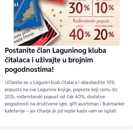
Postanite član Laguninog kluba
čitalaca i uživajte u brojnim
pogodnostima!
Učlanite se u Lagunin klub čitalaca i obezbedite 10%
popusta na sve Lagunine knjige, popuste koji rastu do
20%, rođendanski popust od čak 40%, dodatne
pogodnosti na društvene igre, gift asortiman i Bukmarker
kafeterije – jer čitanje je još lepše kada vam se isplati.