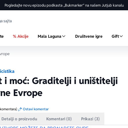
Pogledajte novu epizodu podkasta „Bukmarker“ na našem Jutjub kanalu
ste
% Akcije
Mala Laguna
Društvene igre
Gift
Evrope
icistika
 i moć: Graditelji i uništitelji
ne Evrope
 komentara)
Ostavi komentar
Detalji o proizvodu
Komentari (0)
Prikazi (3)