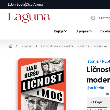
Eden Books
Dice Arena
Knjige
U pripremi
Top-li
Knjige
Ličnost i moć: Graditelji i uništitelji moderne 
Home
Istorija
/
Publ
Ličnost
moder
Ijan Keršo
(0
O knjizi