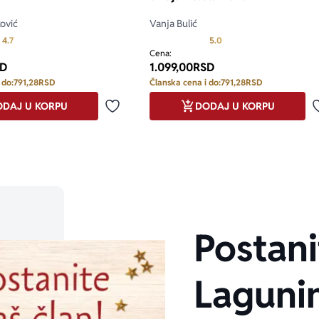
ković
Vanja Bulić
Prosecna ocena je 4.7 od 5
Prosecna ocena je 5.0 o
4.7
5.0
Cena:
D
1.099,00
RSD
 do:
791,28
RSD
Članska cena i do:
791,28
RSD
DAJ U KORPU
DODAJ U KORPU
Dodaj u omiljene
Postani
Laguni