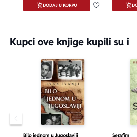
DODAJ U KORPU
DO
Dodaj u omiljene
Kupci ove knjige kupili su i
Pomeranje sadržaja slajdera u levo
Bilo jednom u Jugoslaviji
Serafim