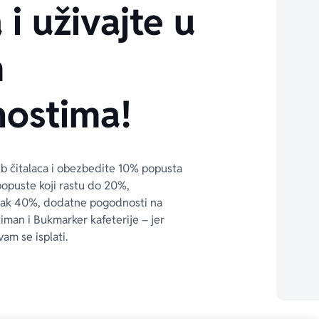
 i uživajte u
m
ostima!
ub čitalaca i obezbedite 10% popusta 
popuste koji rastu do 20%, 
čak 40%, dodatne pogodnosti na 
timan i Bukmarker kafeterije – jer 
vam se isplati.