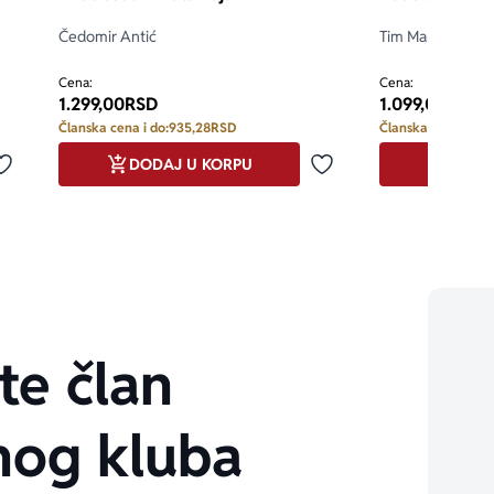
Čedomir Antić
Tim Maršal
d 5
Cena:
Cena:
1.299,00
RSD
1.099,00
RSD
Članska cena i do:
935,28
RSD
Članska cena i do:
DODAJ U KORPU
DODA
Dodaj u omiljene
Dodaj u omiljene
te član
nog kluba