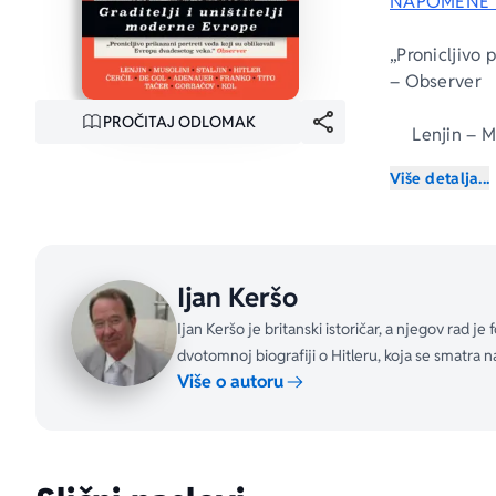
NAPOMENE 
„Pronicljivo 
– 
Observer
PROČITAJ ODLOMAK
Lenjin – M
Više detalja...
U kojoj meri
Moderno doba
Ijan Keršo
svojim rukam
posledice, a
Ijan Keršo je britanski istoričar, a njegov rad 
Nova knjiga
dvotomnoj biografiji o Hitleru, koja se smatra 
razumeju ti v
Više o autoru
više ogranič
vremenom u 
nesputanu mo
karaktera, od