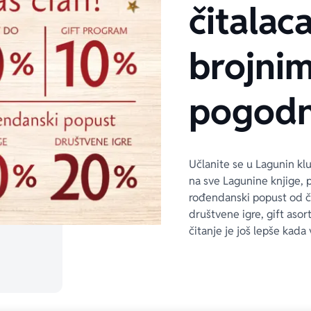
čitalaca
brojni
pogodn
Učlanite se u Lagunin kl
na sve Lagunine knjige, 
rođendanski popust od 
društvene igre, gift asor
čitanje je još lepše kada 