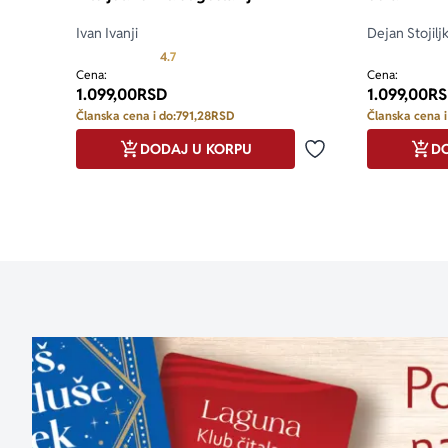
Ivan Ivanji
Dejan Stojilj
Prosecna ocena je 4.7 od 5
4.7
Cena:
Cena:
1.099,00
RSD
1.099,00
RS
Članska cena i do:
791,28
RSD
Članska cena i
DODAJ U KORPU
DO
Dodaj u omiljene