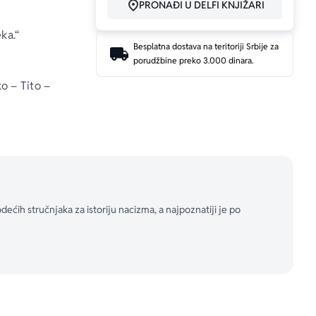
PRONAĐI U DELFI KNJIŽARI
ka.“ 
Besplatna dostava na teritoriji Srbije za
porudžbine preko 3.000 dinara.
o – Tito – 
 su često u 
zirući se na 
 kontinenta. 
dećih stručnjaka za istoriju nacizma, a najpoznatiji je po
janje da se 
iji se uticaj 
a njima i sa 
često imaju 
ičite tipove 
ko Adenauera, 