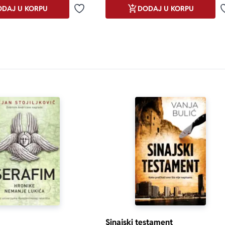
DAJ U KORPU
DODAJ U KORPU
Dodaj u omiljene
Sinajski testament