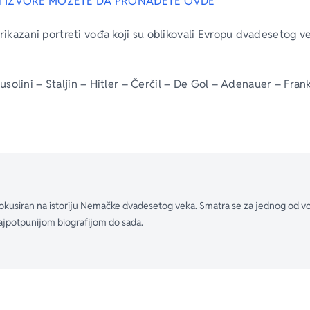
I IZVORE MOŽETE DA PRONAĐETE OVDE
prikazani portreti vođa koji su oblikovali Evropu dvadesetog ve
usolini – Staljin – Hitler – Čerčil – De Gol – Adenauer – Frank
Tačer – Gorbačov – Kol
 jedan vođa može da menja tok istorije?
 svedoči pojavi pojedinaca na čelu evropskih država koji
a imali neograničenu vlast i radili šta im se prohte, ne oba
li i onih koji su svojom vizijom doprineli svetloj budućnosti
je fokusiran na istoriju Nemačke dvadesetog veka. Smatra se za jednog od vo
 Ijana Kerša je ubedljivo, oštroumno i nadahnuto nasto
najpotpunijom biografijom do sada.
ladari, kako oni koji su delali na svetskoj pozornici tako i oni č
avao na države na čijem su čelu bili. Šta je to u vezi s
kome su živeli što im je omogućilo da u svojim rukama 
ć? I šta je dovelo do okončanja te ere? Keršo razmatra razl
 Lenjina, Hitlera, Staljina, Musolinija, Čerčila i De Gola, pre