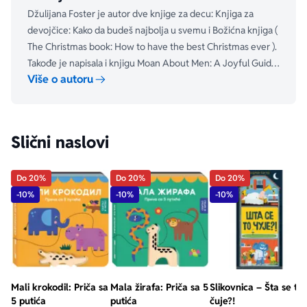
Džulijana Foster je autor dve knjige za decu: Knjiga za
devojčice: Kako da budeš najbolja u svemu i Božićna knjiga (
The Christmas book: How to have the best Christmas ever ).
Takođe je napisala i knjigu Moan About Men: A Joyful Guide
Više o autoru
to the Things Men Do That Drive Women Mad.
Slični naslovi
Do 20%
Do 20%
Do 20%
-10%
-10%
-10%
Mali krokodil: Priča sa
Mala žirafa: Priča sa 5
Slikovnica – Šta se to
5 putića
putića
čuje?!