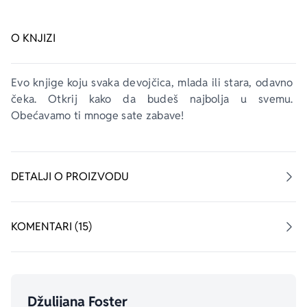
O KNJIZI
Evo knjige koju svaka devojčica, mlada ili stara, odavno 
čeka. Otkrij kako da budeš najbolja u svemu. 
Obećavamo ti mnoge sate zabave!
DETALJI O PROIZVODU
KOMENTARI (15)
Džulijana Foster