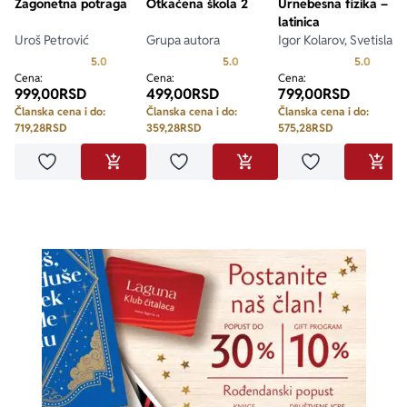
Zagonetna potraga
Otkačena škola 2
Urnebesna fizika –
latinica
Uroš Petrović
Grupa autora
Igor Kolarov, Svetislav
Paunović, Branko
Prosecna ocena je 5.0 od 5
Prosecna ocena je 5.0 od 5
Prosecn
5.0
5.0
5.0
Stevanović
Cena:
Cena:
Cena:
999,00
RSD
499,00
RSD
799,00
RSD
Članska cena i do:
Članska cena i do:
Članska cena i do:
719,28
RSD
359,28
RSD
575,28
RSD
Dodaj u omiljene
Dodaj u omiljene
Dodaj u omilje
DODAJ U KORPU
DODAJ U KORPU
DODA