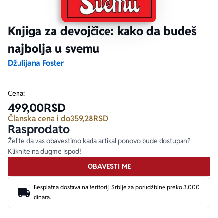
Ekranizovane knjige
Poezija
Bojan Ljubenović
Peter Handke
Knjiga za devojčice: kako da budeš
najbolja u svemu
Za poklon
Lični razvoj i popularna psihologija
Dejan Tiago-Stanković
Harlan Koben
Džulijana Foster
E-knjige
Biografija
Milica Jakovljević Mir-Jam
Elif Šafak
Cena:
499,00
RSD
Autori
Članska cena i do
359,28
RSD
Rasprodato
Želite da vas obavestimo kada artikal ponovo bude dostupan?
Kliknite na dugme ispod!
OBAVESTI ME
Besplatna dostava na teritoriji Srbije za porudžbine preko 3.000
dinara.