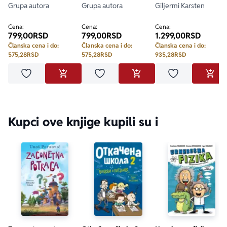
Grupa autora
Grupa autora
Giljermi Karsten
Cena:
Cena:
Cena:
799,00
RSD
799,00
RSD
1.299,00
RSD
Članska cena i do:
Članska cena i do:
Članska cena i do:
575,28
RSD
575,28
RSD
935,28
RSD
Dodaj u omiljene
Dodaj u omiljene
Dodaj u omilje
DODAJ U KORPU
DODAJ U KORPU
DODA
Kupci ove knjige kupili su i