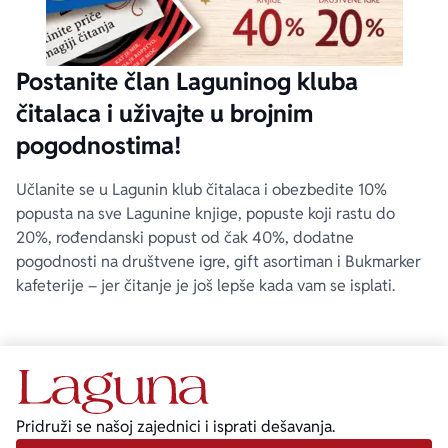
Postanite član Laguninog kluba
čitalaca i uživajte u brojnim
pogodnostima!
Učlanite se u Lagunin klub čitalaca i obezbedite 10%
popusta na sve Lagunine knjige, popuste koji rastu do
20%, rođendanski popust od čak 40%, dodatne
pogodnosti na društvene igre, gift asortiman i Bukmarker
kafeterije – jer čitanje je još lepše kada vam se isplati.
Pridruži se našoj zajednici i isprati dešavanja.