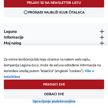
PRIJAVI SE NA NEWSLETTER LISTU
PRONAĐI NAJBLIŽI KLUB ČITALACA
Laguna
Informacije
Moj nalog
Za vreme korišćenja bilo koje stranice na našem web-sajtu,
kompanija Laguna d.o.o. može da sačuva određene informacije na
korisnikov uređaj putem "kolačića" (engleski "cookies").
Više o
kolačićima
PRIHVATI SVE
ODBACI SVE
Posetite našu Facebook stranicu
Posetite našu X stranicu
Posetite našu Instagram stranicu
Posetite naš YouTube
Posetite našu TikTok stranicu
Posetite našu LinkedIn stranicu
Copyright © Laguna d.o.o. Starine Novaka 23, Beograd •
Matični broj: 17414844
Upravljanje podešavanjima
Powered by