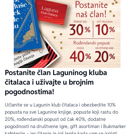
Postanite član Laguninog kluba
čitalaca i uživajte u brojnim
pogodnostima!
Učlanite se u Lagunin klub čitalaca i obezbedite 10%
popusta na sve Lagunine knjige, popuste koji rastu do
20%, rođendanski popust od čak 40%, dodatne
pogodnosti na društvene igre, gift asortiman i Bukmarker
kafeterije – jer čitanje je još lepše kada vam se isplati.