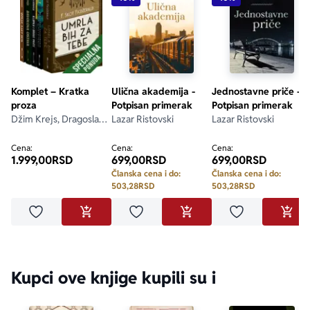
Komplet – Kratka
Ulična akademija -
Jednostavne priče -
proza
Potpisan primerak
Potpisan primerak
Džim Krejs, Dragoslav
Lazar Ristovski
Lazar Ristovski
Mihailović, F. Skot
Ficdžerald, Goran
Cena:
Cena:
Cena:
1.999,00
RSD
699,00
RSD
699,00
RSD
Skrobonja, Grupa
autora
Članska cena i do:
Članska cena i do:
503,28
RSD
503,28
RSD
Dodaj u omiljene
Dodaj u omiljene
Dodaj u omilje
DODAJ U KORPU
DODAJ U KORPU
DODA
Kupci ove knjige kupili su i