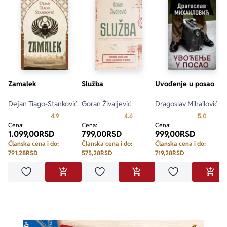
Zamalek
Služba
Uvođenje u posao
Dejan Tiago-Stanković
Goran Živaljević
Dragoslav Mihailović
Prosecna ocena je 4.9 od 5
Prosecna ocena je 4.6 od 5
Prosecn
4.9
4.6
5.0
Cena:
Cena:
Cena:
1.099,00
RSD
799,00
RSD
999,00
RSD
Članska cena i do:
Članska cena i do:
Članska cena i do:
791,28
RSD
575,28
RSD
719,28
RSD
Dodaj u omiljene
Dodaj u omiljene
Dodaj u omilje
DODAJ U KORPU
DODAJ U KORPU
DODA