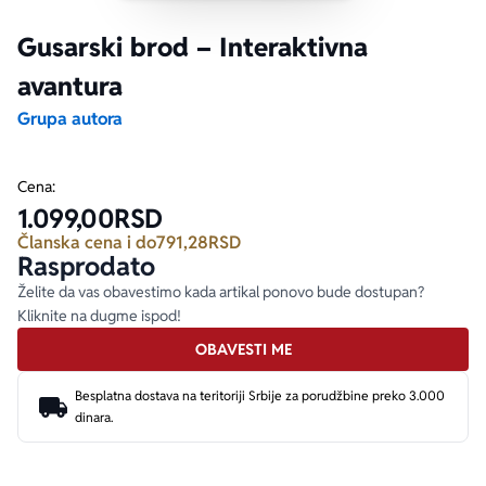
Gusarski brod – Interaktivna
Ekranizovane knjige
Poezija
Bojan Ljubenović
Peter Handke
avantura
Za poklon
Lični razvoj i popularna psihologija
Dejan Tiago-Stanković
Harlan Koben
Grupa autora
E-knjige
Biografija
Milica Jakovljević Mir-Jam
Elif Šafak
Cena:
1.099,00
RSD
Autori
Članska cena i do
791,28
RSD
Rasprodato
Želite da vas obavestimo kada artikal ponovo bude dostupan?
Kliknite na dugme ispod!
OBAVESTI ME
Besplatna dostava na teritoriji Srbije za porudžbine preko 3.000
dinara.