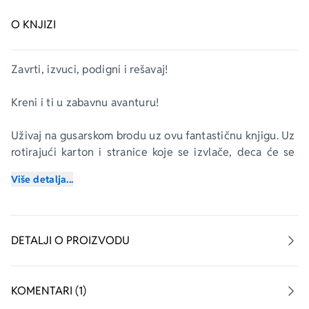
O KNJIZI
Zavrti, izvuci, podigni i rešavaj!
Kreni i ti u zabavnu avanturu!
Uživaj na gusarskom brodu uz ovu fantastičnu knjigu. Uz 
rotirajući karton i stranice koje se izvlače, deca će se 
zabaviti i naučiti neke od prvih pojmova.
Više detalja...
DETALJI O PROIZVODU
KOMENTARI (1)