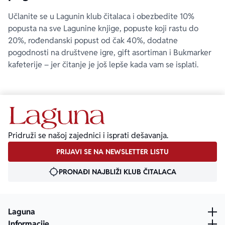
Učlanite se u Lagunin klub čitalaca i obezbedite 10%
popusta na sve Lagunine knjige, popuste koji rastu do
20%, rođendanski popust od čak 40%, dodatne
pogodnosti na društvene igre, gift asortiman i Bukmarker
kafeterije – jer čitanje je još lepše kada vam se isplati.
Pridruži se našoj zajednici i isprati dešavanja.
PRIJAVI SE NA NEWSLETTER LISTU
PRONAĐI NAJBLIŽI KLUB ČITALACA
Laguna
Informacije