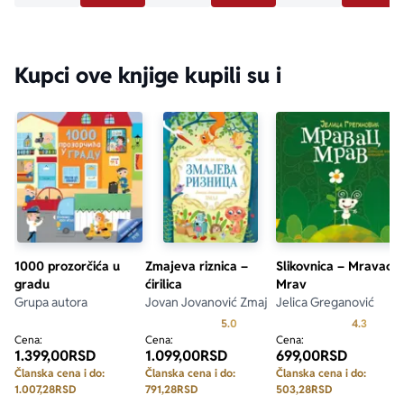
Kupci ove knjige kupili su i
1000 prozorčića u
Zmajeva riznica –
Slikovnica – Mravac
gradu
ćirilica
Mrav
Grupa autora
Jovan Jovanović Zmaj
Jelica Greganović
Prosecna ocena je 5.0 od 5
Prosecn
5.0
4.3
Cena:
Cena:
Cena:
1.399,00
RSD
1.099,00
RSD
699,00
RSD
Članska cena i do:
Članska cena i do:
Članska cena i do:
1.007,28
RSD
791,28
RSD
503,28
RSD