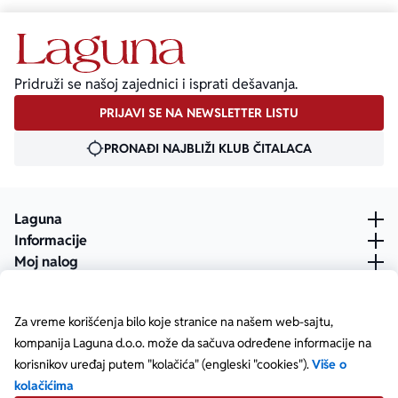
Pridruži se našoj zajednici i isprati dešavanja.
PRIJAVI SE NA NEWSLETTER LISTU
PRONAĐI NAJBLIŽI KLUB ČITALACA
Laguna
Informacije
Moj nalog
Za vreme korišćenja bilo koje stranice na našem web-sajtu,
kompanija Laguna d.o.o. može da sačuva određene informacije na
korisnikov uređaj putem "kolačića" (engleski "cookies").
Više o
kolačićima