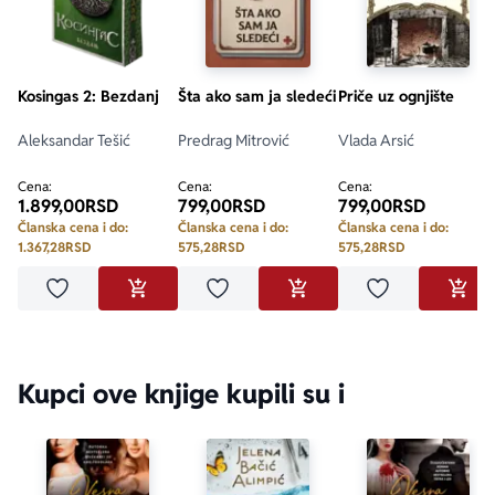
Kosingas 2: Bezdanj
Šta ako sam ja sledeći
Priče uz ognjište
Aleksandar Tešić
Predrag Mitrović
Vlada Arsić
Cena:
Cena:
Cena:
1.899,00
RSD
799,00
RSD
799,00
RSD
Članska cena i do:
Članska cena i do:
Članska cena i do:
1.367,28
RSD
575,28
RSD
575,28
RSD
Dodaj u omiljene
Dodaj u omiljene
Dodaj u omilje
DODAJ U KORPU
DODAJ U KORPU
DODA
Kupci ove knjige kupili su i