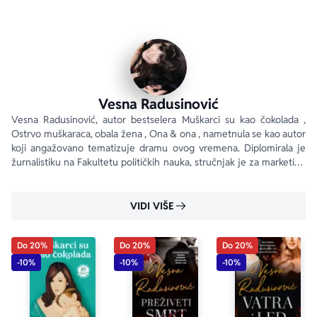
upornošću dostignu svoje snove i žive normalno.
Vesna Radusinović
Vesna Radusinović, autor bestselera Muškarci su kao čokolada , 
Ostrvo muškaraca, obala žena , Ona & ona , nametnula se kao autor 
koji angažovano tematizuje dramu ovog vremena. Diplomirala je 
žurnalistiku na Fakultetu političkih nauka, stručnjak je za marketing 
(magistar marketinga). Bila je urednik časopisa Profil i Dama .
VIDI VIŠE
Do 20%
Do 20%
Do 20%
-10%
-10%
-10%