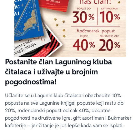
Postanite član Laguninog kluba
čitalaca i uživajte u brojnim
pogodnostima!
Učlanite se u Lagunin klub čitalaca i obezbedite 10%
popusta na sve Lagunine knjige, popuste koji rastu do
20%, rođendanski popust od čak 40%, dodatne
pogodnosti na društvene igre, gift asortiman i Bukmarker
kafeterije – jer čitanje je još lepše kada vam se isplati.