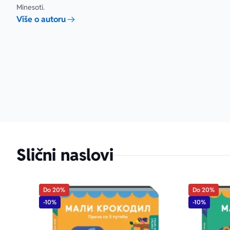
Minesoti.
Više o autoru
Slični naslovi
Do 20%
Do 20%
-10%
-10%