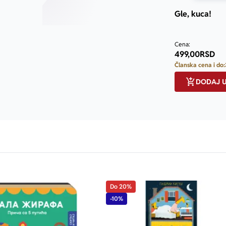
Gle, kuca!
Cena:
499,00
RSD
Članska cena i do:
DODAJ 
Do 20%
-10%