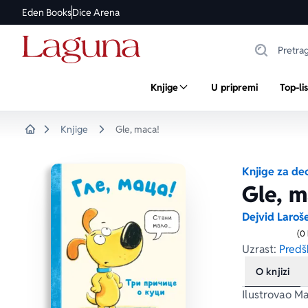
Eden Books
Dice Arena
Knjige
U pripremi
Top-li
Knjige
Gle, maca!
Home
Knjige za de
Gle, m
Dejvid Laroše
(0
Uzrast:
Predšk
O knjizi
Ilustrovao M