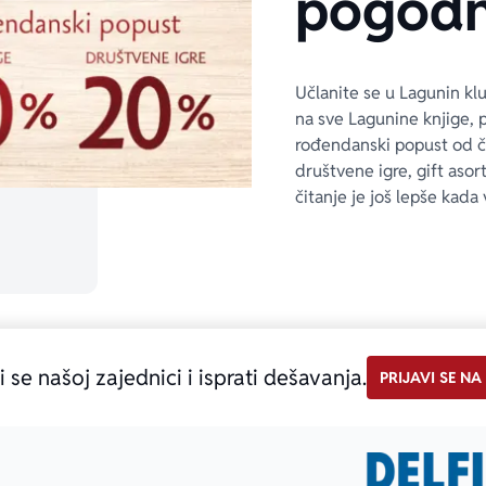
pogodn
Učlanite se u Lagunin kl
na sve Lagunine knjige, 
rođendanski popust od 
društvene igre, gift asor
čitanje je još lepše kada 
i se našoj zajednici i isprati dešavanja.
PRIJAVI SE NA