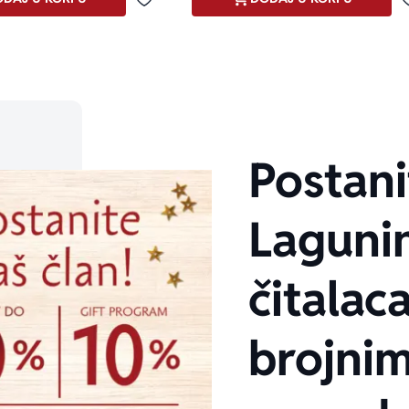
Dodaj u omiljene
Postani
Laguni
čitalaca
brojni