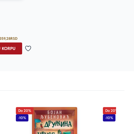
359,28
RSD
U KORPU
Dodaj u omiljene
Do 20%
Do 20%
-10%
-10%