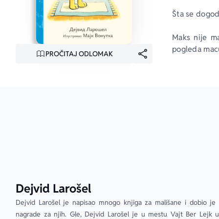
Šta se dogod
Maks nije ma
pogleda macu
PROČITAJ ODLOMAK
Dejvid Larošel
Dejvid Larošel je napisao mnogo knjiga za mališane i dobio je
nagrade za njih. Gle, Dejvid Larošel je u mestu Vajt Ber Lejk u 