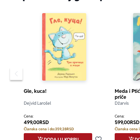
Pomeranje sadržaja slajdera u levo
Gle, kuca!
Meda i Ptić
priče
Dejvid Larošel
Džarvis
Cena:
Cena:
499,00
RSD
599,00
RSD
Članska cena i do:
359,28
RSD
Članska cena i
DODAJ U KORPU
DO