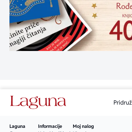
Pridruž
Laguna
Informacije
Moj nalog