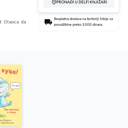
PRONAĐI U DELFI KNJIŽARI
Besplatna dostava na teritoriji Srbije za
d čitaoca da 
porudžbine preko 3.000 dinara.