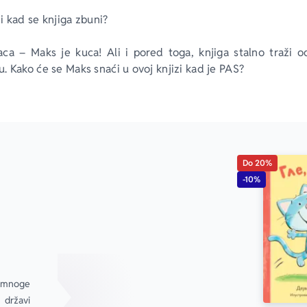
i kad se knjiga zbuni?
ca – Maks je kuca! Ali i pored toga, knjiga stalno traži o
. Kako će se Maks snaći u ovoj knjizi kad je PAS?
Do 20%
-10%
 mnoge 
državi 