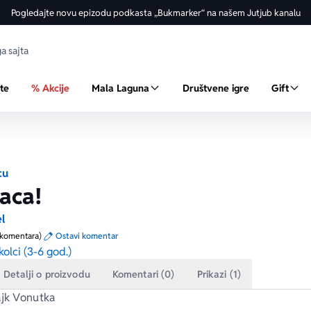
Pogledajte novu epizodu podkasta „Bukmarker“ na našem Jutjub kanalu
ste
% Akcije
Mala Laguna
Društvene igre
Gift
cu
aca!
l
 komentara)
Ostavi komentar
olci (3-6 god.)
Detalji o proizvodu
Komentari (0)
Prikazi (1)
ajk Vonutka