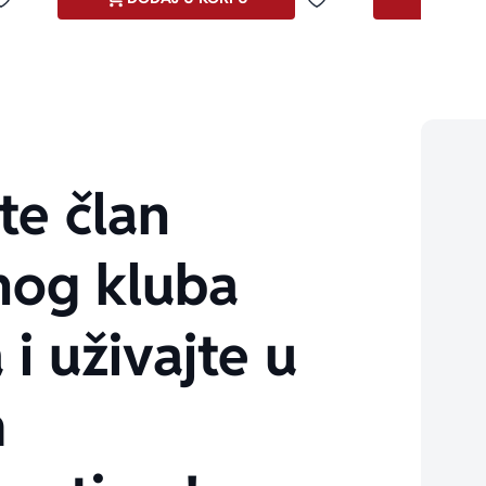
Dodaj u omiljene
Dodaj u omiljene
te član
nog kluba
 i uživajte u
m