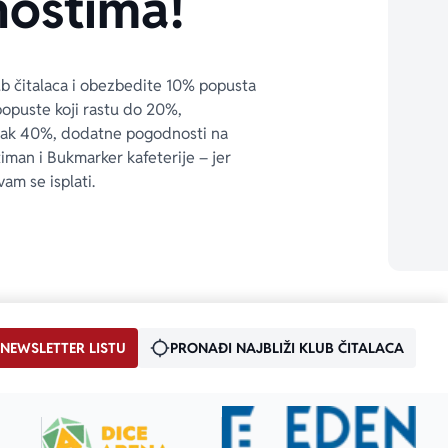
ostima!
ub čitalaca i obezbedite 10% popusta 
popuste koji rastu do 20%, 
čak 40%, dodatne pogodnosti na 
timan i Bukmarker kafeterije – jer 
vam se isplati.
 NEWSLETTER LISTU
PRONAĐI NAJBLIŽI KLUB ČITALACA