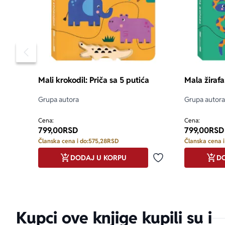
Pomeranje sadržaja slajdera u levo
Mali krokodil: Priča sa 5 putića
Mala žirafa
Grupa autora
Grupa autora
Cena:
Cena:
799,00
RSD
799,00
RSD
Članska cena i do:
575,28
RSD
Članska cena i
DODAJ U KORPU
DO
Dodaj u omiljene
Kupci ove knjige kupili su i