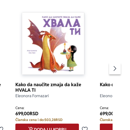
Pomeran
e
Kako da naučite zmaja da kaže
Kako da nauči
HVALA TI
Eleonora Fornazari
Eleonora Fornaza
Cena:
Cena:
699,00
RSD
699,00
RSD
Članska cena i do:
503,28
RSD
Članska cena i do:
DODAJ U KORPU
DODA