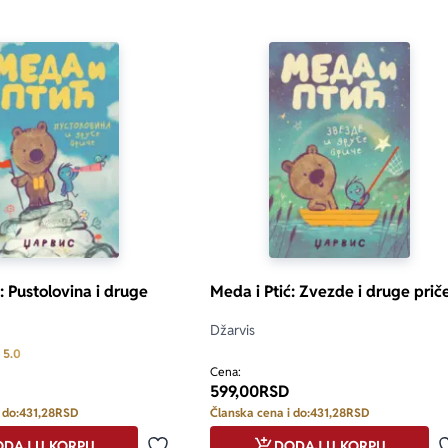
: Pustolovina i druge
Meda i Ptić: Zvezde i druge prič
Džarvis
Prosecna ocena je 5.0 od 5
5.0
Cena:
599,00
RSD
 do:
431,28
RSD
Članska cena i do:
431,28
RSD
DAJ U KORPU
DODAJ U KORPU