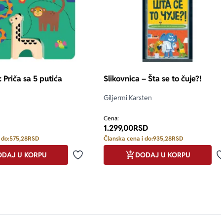
: Priča sa 5 putića
Slikovnica – Šta se to čuje?!
Giljermi Karsten
Cena:
1.299,00
RSD
 do:
575,28
RSD
Članska cena i do:
935,28
RSD
DAJ U KORPU
DODAJ U KORPU
Dodaj u omiljene